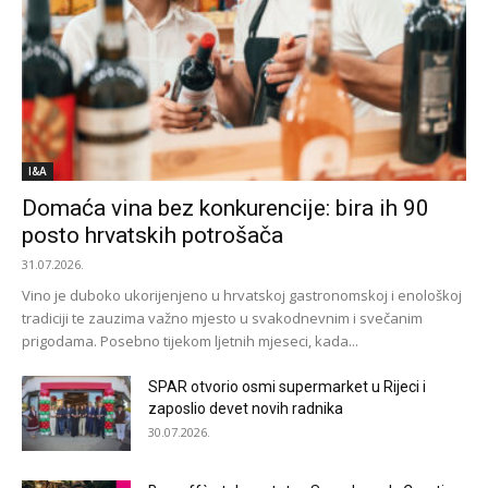
I&A
Domaća vina bez konkurencije: bira ih 90
posto hrvatskih potrošača
31.07.2026.
Vino je duboko ukorijenjeno u hrvatskoj gastronomskoj i enološkoj
tradiciji te zauzima važno mjesto u svakodnevnim i svečanim
prigodama. Posebno tijekom ljetnih mjeseci, kada...
SPAR otvorio osmi supermarket u Rijeci i
zaposlio devet novih radnika
30.07.2026.