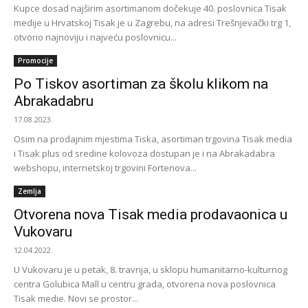
Kupce dosad najširim asortimanom dočekuje 40. poslovnica Tisak
medije u Hrvatskoj Tisak je u Zagrebu, na adresi Trešnjevački trg 1,
otvorio najnoviju i najveću poslovnicu...
Promocije
Po Tiskov asortiman za školu klikom na
Abrakadabru
17.08.2023.
Osim na prodajnim mjestima Tiska, asortiman trgovina Tisak media
i Tisak plus od sredine kolovoza dostupan je i na Abrakadabra
webshopu, internetskoj trgovini Fortenova...
Zemlja
Otvorena nova Tisak media prodavaonica u
Vukovaru
12.04.2022.
U Vukovaru je u petak, 8. travnja, u sklopu humanitarno-kulturnog
centra Golubica Mall u centru grada, otvorena nova poslovnica
Tisak medie. Novi se prostor...