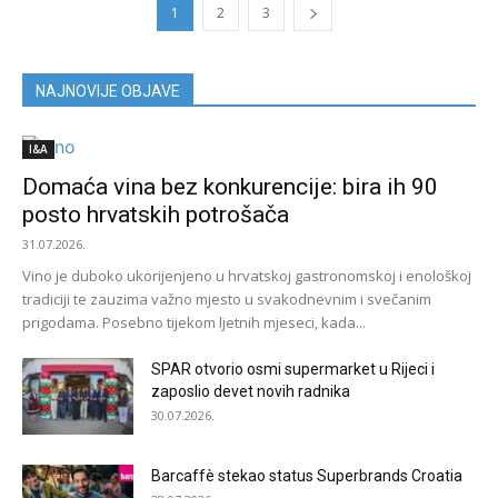
1
2
3
NAJNOVIJE OBJAVE
I&A
Domaća vina bez konkurencije: bira ih 90
posto hrvatskih potrošača
31.07.2026.
Vino je duboko ukorijenjeno u hrvatskoj gastronomskoj i enološkoj
tradiciji te zauzima važno mjesto u svakodnevnim i svečanim
prigodama. Posebno tijekom ljetnih mjeseci, kada...
SPAR otvorio osmi supermarket u Rijeci i
zaposlio devet novih radnika
30.07.2026.
Barcaffè stekao status Superbrands Croatia