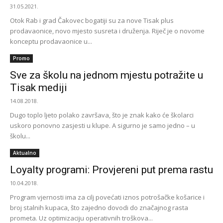
31.05.2021.
Otok Rab i grad Čakovec bogatiji su za nove Tisak plus
prodavaonice, novo mjesto susreta i druženja. Riječ je o novome
konceptu prodavaonice u...
Promo
Sve za školu na jednom mjestu potražite u
Tisak mediji
14.08.2018.
Dugo toplo ljeto polako završava, što je znak kako će školarci
uskoro ponovno zasjesti u klupe. A sigurno je samo jedno – u
školu...
Aktualno
Loyalty programi: Provjereni put prema rastu
10.04.2018.
Program vjernosti ima za cilj povećati iznos potrošačke košarice i
broj stalnih kupaca, što zajedno dovodi do značajnog rasta
prometa. Uz optimizaciju operativnih troškova...