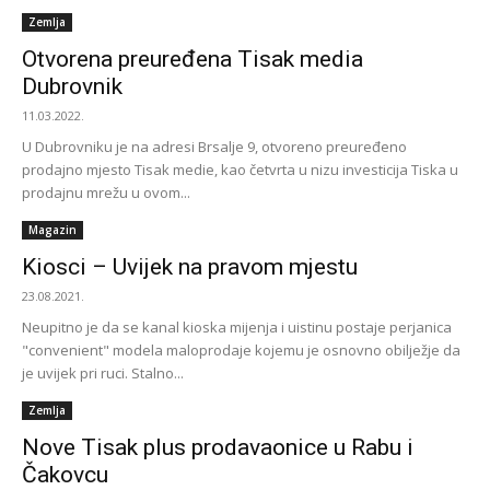
Zemlja
Otvorena preuređena Tisak media
Dubrovnik
11.03.2022.
U Dubrovniku je na adresi Brsalje 9, otvoreno preuređeno
prodajno mjesto Tisak medie, kao četvrta u nizu investicija Tiska u
prodajnu mrežu u ovom...
Magazin
Kiosci – Uvijek na pravom mjestu
23.08.2021.
Neupitno je da se kanal kioska mijenja i uistinu postaje perjanica
"convenient" modela maloprodaje kojemu je osnovno obilježje da
je uvijek pri ruci. Stalno...
Zemlja
Nove Tisak plus prodavaonice u Rabu i
Čakovcu