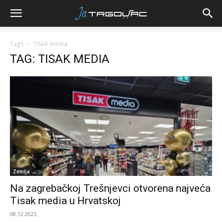
Tags
TISAK media
TAG: TISAK MEDIA
Zemlja
Na zagrebačkoj Trešnjevci otvorena najveća
Tisak media u Hrvatskoj
08.12.2023.