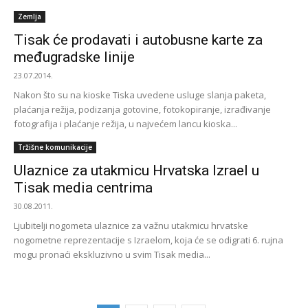
Zemlja
Tisak će prodavati i autobusne karte za
međugradske linije
23.07.2014.
Nakon što su na kioske Tiska uvedene usluge slanja paketa,
plaćanja režija, podizanja gotovine, fotokopiranje, izrađivanje
fotografija i plaćanje režija, u najvećem lancu kioska...
Tržišne komunikacije
Ulaznice za utakmicu Hrvatska Izrael u
Tisak media centrima
30.08.2011.
Ljubitelji nogometa ulaznice za važnu utakmicu hrvatske
nogometne reprezentacije s Izraelom, koja će se odigrati 6. rujna
mogu pronaći ekskluzivno u svim Tisak media...