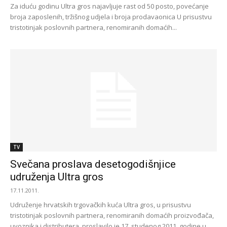
Za iduću godinu Ultra gros najavljuje rast od 50 posto, povećanje
broja zaposlenih, tržišnog udjela i broja prodavaonica U prisustvu
tristotinjak poslovnih partnera, renomiranih domaćih...
TV
Svečana proslava desetogodišnjice
udruženja Ultra gros
17.11.2011.
Udruženje hrvatskih trgovačkih kuća Ultra gros, u prisustvu
tristotinjak poslovnih partnera, renomiranih domaćih proizvođača,
uvoznika i distributera, proslavilo je 17. studenog 2011. godine u...