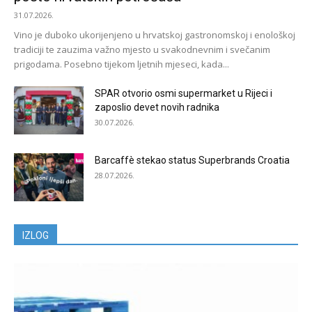
31.07.2026.
Vino je duboko ukorijenjeno u hrvatskoj gastronomskoj i enološkoj
tradiciji te zauzima važno mjesto u svakodnevnim i svečanim
prigodama. Posebno tijekom ljetnih mjeseci, kada...
SPAR otvorio osmi supermarket u Rijeci i
zaposlio devet novih radnika
30.07.2026.
Barcaffè stekao status Superbrands Croatia
28.07.2026.
IZLOG