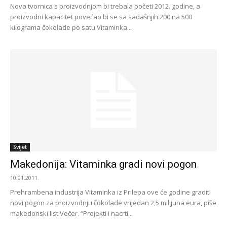
Nova tvornica s proizvodnjom bi trebala početi 2012. godine, a
proizvodni kapacitet povećao bi se sa sadašnjih 200 na 500
kilograma čokolade po satu Vitaminka...
Svijet
Makedonija: Vitaminka gradi novi pogon
10.01.2011.
Prehrambena industrija Vitaminka iz Prilepa ove će godine graditi
novi pogon za proizvodnju čokolade vrijedan 2,5 milijuna eura, piše
makedonski list Večer. “Projekti i nacrti...