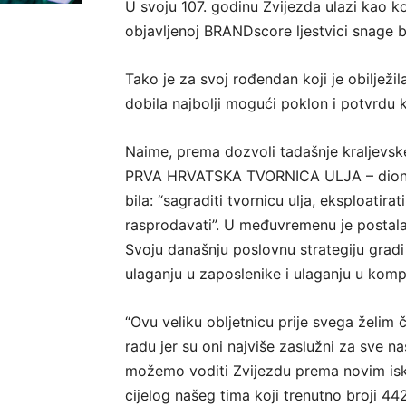
U svoju 107. godinu Zvijezda ulazi kao 
objavljenoj BRANDscore ljestvici snage br
Tako je za svoj rođendan koji je obilježi
dobila najbolji mogući poklon i potvrdu k
Naime, prema dozvoli tadašnje kraljevske
PRVA HRVATSKA TVORNICA ULJA – dioničk
bila: “sagraditi tvornicu ulja, eksploatira
rasprodavati”. U međuvremenu je postala
Svoju današnju poslovnu strategiju gradi
ulaganju u zaposlenike i ulaganju u komp
“Ovu veliku obljetnicu prije svega želim 
radu jer su oni najviše zaslužni za sve
možemo voditi Zvijezdu prema novim isko
cijelog našeg tima koji trenutno broji 44