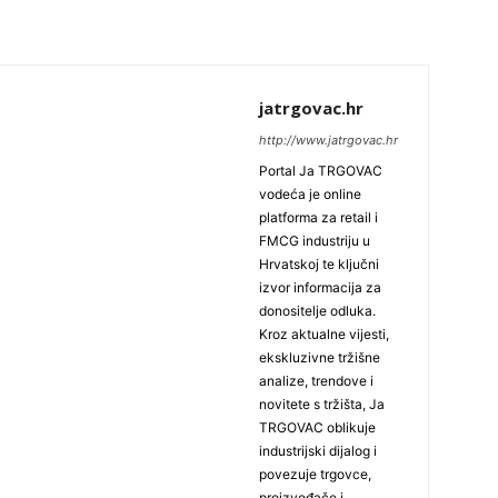
jatrgovac.hr
http://www.jatrgovac.hr
Portal Ja TRGOVAC
vodeća je online
platforma za retail i
FMCG industriju u
Hrvatskoj te ključni
izvor informacija za
donositelje odluka.
Kroz aktualne vijesti,
ekskluzivne tržišne
analize, trendove i
novitete s tržišta, Ja
TRGOVAC oblikuje
industrijski dijalog i
povezuje trgovce,
proizvođače i