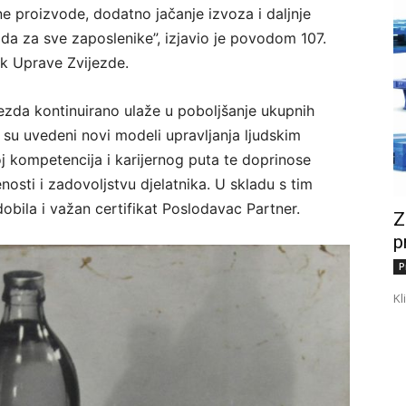
vne proizvode, dodatno jačanje izvoza i daljnje
da za sve zaposlenike”, izjavio je povodom 107.
k Uprave Zvijezde.
jezda kontinuirano ulaže u poboljšanje ukupnih
su uvedeni novi modeli upravljanja ljudskim
oj kompetencija i karijernog puta te doprinose
nosti i zadovoljstvu djelatnika. U skladu s tim
dobila i važan certifikat Poslodavac Partner.
Z
p
P
Kl