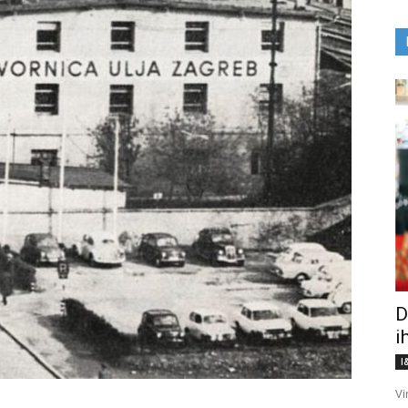
D
i
I
Vi