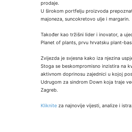
prodaje.
U širokom portfelju proizvoda prepoznatlj
majoneza, suncokretovo ulje i margarin.
Također kao tržišni lider i inovator, a u
Planet of plants, prvu hrvatsku plant-bas
Zvijezda je svjesna kako iza njezina usp
Stoga se beskompromisno inzistira na kva
aktivnom doprinosu zajednici u kojoj pos
Udrugom za sindrom Down koja traje već
Zagreb.
Kliknite
za najnovije vijesti, analize i is