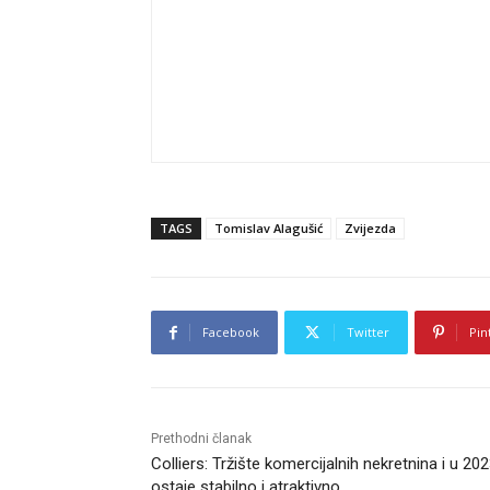
TAGS
Tomislav Alagušić
Zvijezda
Facebook
Twitter
Pin
Prethodni članak
Colliers: Tržište komercijalnih nekretnina i u 202
ostaje stabilno i atraktivno