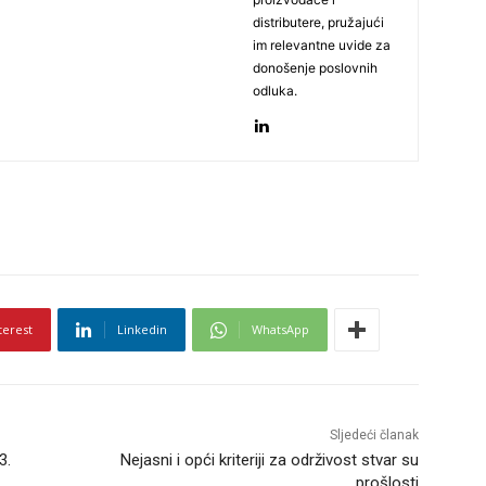
distributere, pružajući
im relevantne uvide za
donošenje poslovnih
odluka.
terest
Linkedin
WhatsApp
Sljedeći članak
3.
Nejasni i opći kriteriji za održivost stvar su
prošlosti