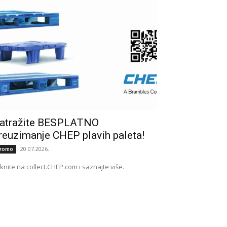
atražite BESPLATNO
reuzimanje CHEP plavih paleta!
20.07.2026.
romo
iknite na collect.CHEP.com i saznajte više.