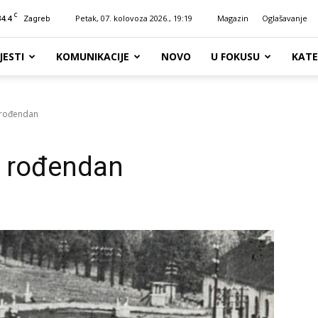
C
34.4
Petak, 07. kolovoza 2026., 19:19
Magazin
Oglašavanje
Zagreb
JESTI
KOMUNIKACIJE
NOVO
U FOKUSU
KATE
. rođendan
7. rođendan