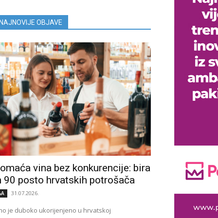
NAJNOVIJE OBJAVE
omaća vina bez konkurencije: bira
h 90 posto hrvatskih potrošača
31.07.2026.
&A
no je duboko ukorijenjeno u hrvatskoj