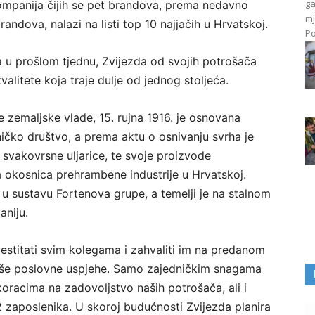
ga
kompanija čijih se pet brandova, prema nedavno
mj
andova, nalazi na listi top 10 najjačih u Hrvatskoj.
Po
la u prošlom tjednu, Zvijezda od svojih potrošača
valitete koja traje dulje od jednog stoljeća.
 zemaljske vlade, 15. rujna 1916. je osnovana
o društvo, a prema aktu o osnivanju svrha je
ti svakovrsne uljarice, te svoje proizvode
 okosnica prehrambene industrije u Hrvatskoj.
 u sustavu Fortenova grupe, a temelji je na stalnom
aniju.
čestitati svim kolegama i zahvaliti im na predanom
 naše poslovne uspjehe. Samo zajedničkim snagama
racima na zadovoljstvo naših potrošača, ali i
2 zaposlenika. U skoroj budućnosti Zvijezda planira