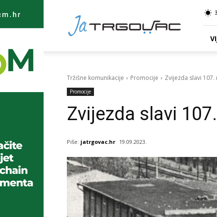
Ja
TRGOVAC
VI
Tržišne komunikacije
Promocije
Zvijezda slavi 107
Promocije
Zvijezda slavi 10
Piše:
jatrgovac.hr
19.09.2023.