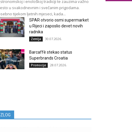
stronomskoj i enološkoj tradiciji te zauzima važno
esto u svakodnevnim i svečanim prigodama.
sebno tijekom ljetnih mjeseci, kada...
SPAR otvorio osmi supermarket
u Rijeci i zaposlio devet novih
radnika
30.07.2026.
Zemlja
Barcaffè stekao status
Superbrands Croatia
28.07.2026.
Promocije
IZLOG