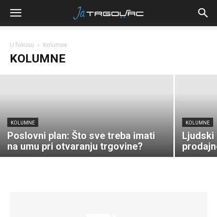
KOLUMNE
Kako naplatiti dugovanja –
rješenja i prigovori
U fokusu
Kolumne
KOLUMNE
06.01.2010.
KOLUMNE
KOLUMNE
Poslovni plan: Što sve treba imati
Ljudski 
na umu pri otvaranju trgovine?
prodajn