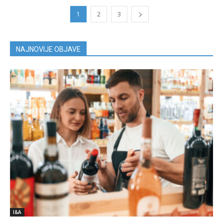
1
2
3
NAJNOVIJE OBJAVE
I&A