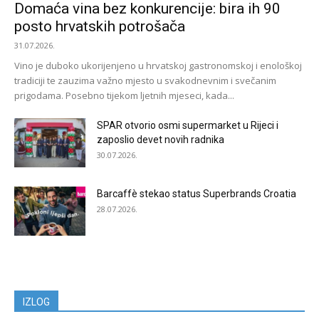
Domaća vina bez konkurencije: bira ih 90
posto hrvatskih potrošača
31.07.2026.
Vino je duboko ukorijenjeno u hrvatskoj gastronomskoj i enološkoj
tradiciji te zauzima važno mjesto u svakodnevnim i svečanim
prigodama. Posebno tijekom ljetnih mjeseci, kada...
SPAR otvorio osmi supermarket u Rijeci i
zaposlio devet novih radnika
30.07.2026.
Barcaffè stekao status Superbrands Croatia
28.07.2026.
IZLOG