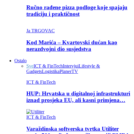
Ručno rađene pizza podloge koje spajaju
tradiciju i praktičnost
Ja TRGOVAC
Kod Marića – Kvartovski dućan kao
nerazdvojni dio susjedstva
Ostalo
Sve
ICT & FinTech
Intervjui
Lifestyle &
Gadgets
Logistika
Planer
TV
ICT & FinTech
HUP: Hrvatska u digitalnoj infrastrukturi
iznad prosjeka EU, ali kasni primjena…
ICT & FinTech
Varaždinska softverska tvrtka Utiliter