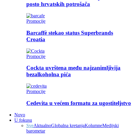
posto hrvatskih potrošača
Promocije
Barcaffè stekao status Superbrands
Croatia
Promocije
Cockta uvrštena među najzanimljivija
bezalkoholna pića
Promocije
Cedevita u većem formatu za ugostiteljstvo
Novo
U fokusu
Sve
Aktualno
Globalna kretanja
Kolumne
Medijski
barometar