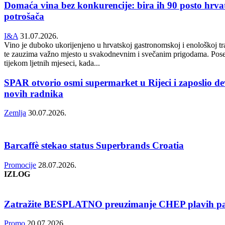
Domaća vina bez konkurencije: bira ih 90 posto hrva
potrošača
I&A
31.07.2026.
Vino je duboko ukorijenjeno u hrvatskoj gastronomskoj i enološkoj tra
te zauzima važno mjesto u svakodnevnim i svečanim prigodama. Pos
tijekom ljetnih mjeseci, kada...
SPAR otvorio osmi supermarket u Rijeci i zaposlio de
novih radnika
Zemlja
30.07.2026.
Barcaffè stekao status Superbrands Croatia
Promocije
28.07.2026.
IZLOG
Zatražite BESPLATNO preuzimanje CHEP plavih pa
Promo
20.07.2026.