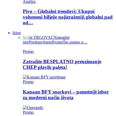
Analiza
Pivo – Globalni trendovi: Ukupni
volumeni bilježe najizraženiji globalni pad
od…
Izlog
Sve
Ja TRGOVAC
Nagradne
igre
Predstavljamo
Promo
Što znamo o…
Promo
Zatražite BESPLATNO preuzimanje
CHEP plavih paleta!
Promo
Kanaan BFY snackovi – pametniji izbor
za moderni način života
Promo