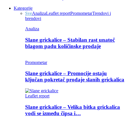
Kategorije
Sve
Analiza
Leaflet report
Promometar
Trendovi i
brendovi
Analiza
Slane grickalice – Stabilan rast unatoč
blagom padu količinske prodaje
Promometar
Slane grickalice – Promocije ostaju
ključan pokretač prodaje slanih grickalica
Leaflet report
Slane grickalice – Velika bitka grickalica
vodi se između čipsa i…