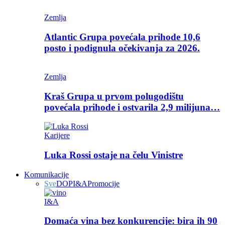
Zemlja
Atlantic Grupa povećala prihode 10,6
posto i podignula očekivanja za 2026.
Zemlja
Kraš Grupa u prvom polugodištu
povećala prihode i ostvarila 2,9 milijuna…
Karijere
Luka Rossi ostaje na čelu Vinistre
Komunikacije
Sve
DOP
I&A
Promocije
I&A
Domaća vina bez konkurencije: bira ih 90