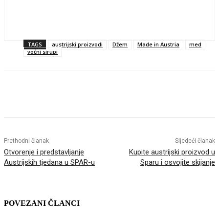
TAGS
austrijski proizvodi
Džem
Made in Austria
med
voćni sirupi
Facebook
Twitter
Pinterest
Linkedin
Prethodni članak
Sljedeći članak
Otvorenje i predstavljanje
Kupite austrijski proizvod u
Austrijskih tjedana u SPAR-u
Sparu i osvojite skijanje
POVEZANI ČLANCI