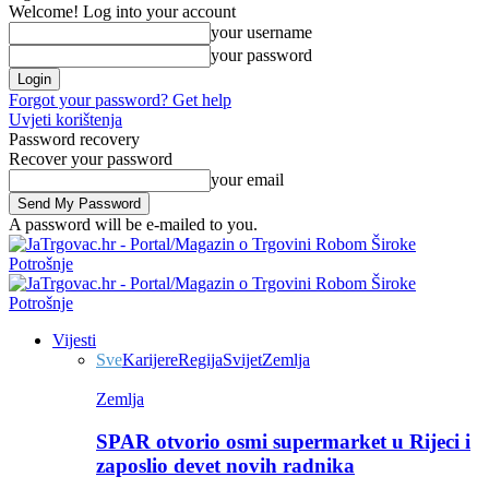
Welcome! Log into your account
your username
your password
Forgot your password? Get help
Uvjeti korištenja
Password recovery
Recover your password
your email
A password will be e-mailed to you.
Vijesti
Sve
Karijere
Regija
Svijet
Zemlja
Zemlja
SPAR otvorio osmi supermarket u Rijeci i
zaposlio devet novih radnika