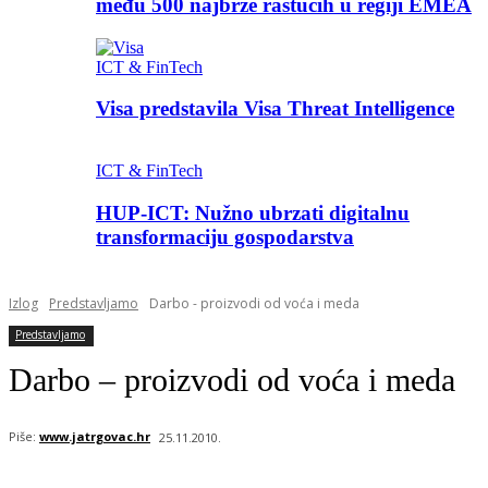
među 500 najbrže rastućih u regiji EMEA
ICT & FinTech
Visa predstavila Visa Threat Intelligence
ICT & FinTech
HUP-ICT: Nužno ubrzati digitalnu
transformaciju gospodarstva
Izlog
Predstavljamo
Darbo - proizvodi od voća i meda
Predstavljamo
Darbo – proizvodi od voća i meda
Piše:
www.jatrgovac.hr
25.11.2010.