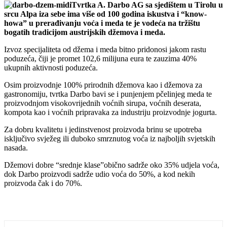
Tvrtka A. Darbo AG sa sjedištem u Tirolu u
srcu Alpa iza sebe ima više od 100 godina iskustva i “know-
howa” u prerađivanju voća i meda te je vodeća na tržištu
bogatih tradicijom austrijskih džemova i meda.
Izvoz specijaliteta od džema i meda bitno pridonosi jakom rastu
poduzeća, čiji je promet 102,6 milijuna eura te zauzima 40%
ukupnih aktivnosti poduzeća.
Osim proizvodnje 100% prirodnih džemova kao i džemova za
gastronomiju, tvrtka Darbo bavi se i punjenjem pčelinjeg meda te
proizvodnjom visokovrijednih voćnih sirupa, voćnih deserata,
kompota kao i voćnih pripravaka za industriju proizvodnje jogurta.
Za dobru kvalitetu i jedinstvenost proizvoda brinu se upotreba
isključivo svježeg ili duboko smrznutog voća iz najboljih svjetskih
nasada.
Džemovi dobre “srednje klase”obično sadrže oko 35% udjela voća,
dok Darbo proizvodi sadrže udio voća do 50%, a kod nekih
proizvoda čak i do 70%.