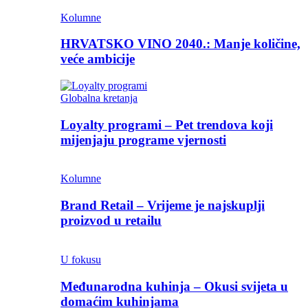
Kolumne
HRVATSKO VINO 2040.: Manje količine,
veće ambicije
Globalna kretanja
Loyalty programi – Pet trendova koji
mijenjaju programe vjernosti
Kolumne
Brand Retail – Vrijeme je najskuplji
proizvod u retailu
U fokusu
Međunarodna kuhinja – Okusi svijeta u
domaćim kuhinjama