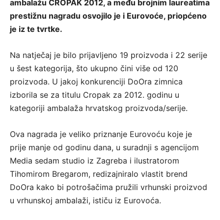
ambalažu CROPAK 2012, a među brojnim laureatima
prestižnu nagradu osvojilo je i Eurovoće, priopćeno
je iz te tvrtke.
Na natječaj je bilo prijavljeno 19 proizvoda i 22 serije
u šest kategorija, što ukupno čini više od 120
proizvoda. U jakoj konkurenciji DoOra zimnica
izborila se za titulu Cropak za 2012. godinu u
kategoriji ambalaža hrvatskog proizvoda/serije.
Ova nagrada je veliko priznanje Eurovoću koje je
prije manje od godinu dana, u suradnji s agencijom
Media sedam studio iz Zagreba i ilustratorom
Tihomirom Bregarom, redizajniralo vlastit brend
DoOra kako bi potrošačima pružili vrhunski proizvod
u vrhunskoj ambalaži, ističu iz Eurovoća.