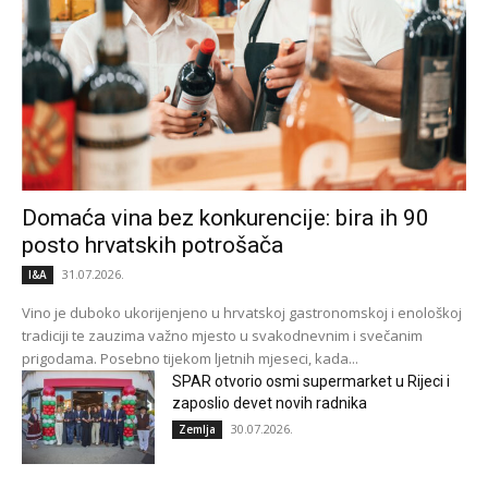
Domaća vina bez konkurencije: bira ih 90
posto hrvatskih potrošača
31.07.2026.
I&A
Vino je duboko ukorijenjeno u hrvatskoj gastronomskoj i enološkoj
tradiciji te zauzima važno mjesto u svakodnevnim i svečanim
prigodama. Posebno tijekom ljetnih mjeseci, kada...
SPAR otvorio osmi supermarket u Rijeci i
zaposlio devet novih radnika
30.07.2026.
Zemlja