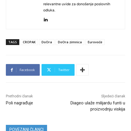
relevantne uvide za donošenje poslovnih
odluka.
TAGS
CROPAK
DoOra
DoOra zimnica
Eurovoće
Facebook
Twitter
Prethodni članak
Sljedeći članak
Poli nagrađuje
Diageo ulaže milijardu funti u
proizvodnju viskija
POVEZANI ČLANCI