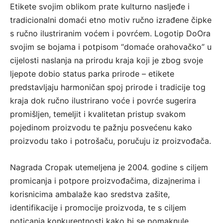
Etikete svojim oblikom prate kulturno nasljeđe i
tradicionalni domaći etno motiv ručno izrađene čipke
s ručno ilustriranim voćem i povrćem. Logotip DoOra
svojim se bojama i potpisom “domaće orahovačko” u
cijelosti naslanja na prirodu kraja koji je zbog svoje
ljepote dobio status parka prirode – etikete
predstavljaju harmoničan spoj prirode i tradicije tog
kraja dok ručno ilustrirano voće i povrće sugerira
promišljen, temeljit i kvalitetan pristup svakom
pojedinom proizvodu te pažnju posvećenu kako
proizvodu tako i potrošaču, poručuju iz proizvođača.
Nagrada Cropak utemeljena je 2004. godine s ciljem
promicanja i potpore proizvođačima, dizajnerima i
korisnicima ambalaže kao sredstva zašite,
identifikacije i promocije proizvoda, te s ciljem
poticanja konkurentnosti kako bi se pomaknule