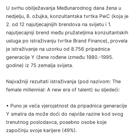
U svrhu obilježavanja Međunarodnog dana žena u
nedjelju, 8. ožujka, konzultantska tvrtka PwC (koja je
2. od 12 najutjecajnijih brendova na svijetu i 1.
najutjecajniji brend među pružateljima konzultantskih
usluga po istraživanju tvrtke Brand Finance), provela
je istraživanje na uzorku od 8.756 pripadnica
generacije Y (žene rođene između 1980.-1995.
godine) iz 75 zemalja svijeta.
Najvažniji rezultati istraživanja (pod nazivom: The
female millennial: A new era of talent) su sljedeći:
• Puno je veća vjerojatnost da pripadnica generacije
Y smatra da može doći do najviše razine kod svog
trenutnog poslodavca, posebno osobe koje
započinju svoje karijere (49%).