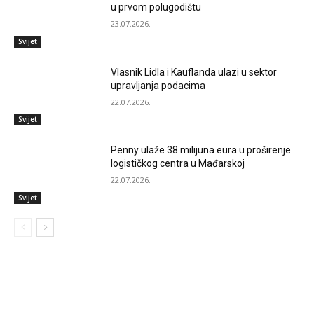
u prvom polugodištu
23.07.2026.
Svijet
Vlasnik Lidla i Kauflanda ulazi u sektor
upravljanja podacima
22.07.2026.
Svijet
Penny ulaže 38 milijuna eura u proširenje
logističkog centra u Mađarskoj
22.07.2026.
Svijet