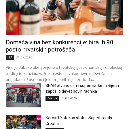
Domaća vina bez konkurencije: bira ih 90
posto hrvatskih potrošača
31.07.2026.
I&A
Vino je duboko ukorijenjeno u hrvatskoj gastronomskoj i enološkoj
tradiciji te zauzima važno mjesto u svakodnevnim i svečanim
prigodama. Posebno tijekom ljetnih mjeseci, kada...
SPAR otvorio osmi supermarket u Rijeci i
zaposlio devet novih radnika
30.07.2026.
Zemlja
Barcaffè stekao status Superbrands
Croatia