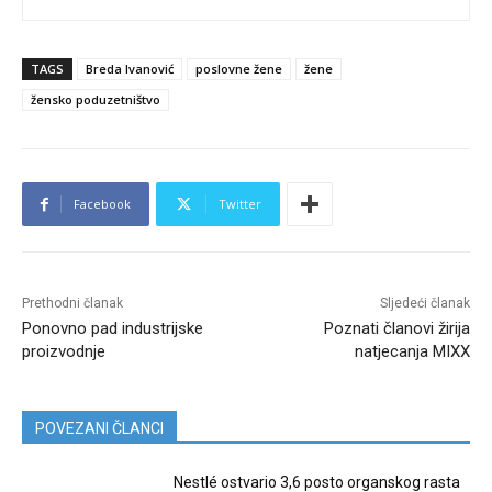
TAGS
Breda Ivanović
poslovne žene
žene
žensko poduzetništvo
Facebook
Twitter
Prethodni članak
Sljedeći članak
Ponovno pad industrijske
Poznati članovi žirija
proizvodnje
natjecanja MIXX
POVEZANI ČLANCI
Nestlé ostvario 3,6 posto organskog rasta