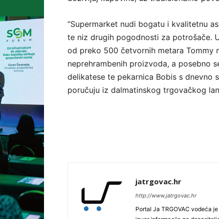
“Supermarket nudi bogatu i kvalitetnu a
te niz drugih pogodnosti za potrošače. 
od preko 500 četvornih metara Tommy nu
neprehrambenih proizvoda, a posebno se 
delikatese te pekarnica Bobis s dnevno 
poručuju iz dalmatinskog trgovačkog lan
jatrgovac.hr
http://www.jatrgovac.hr
Portal Ja TRGOVAC vodeća je on