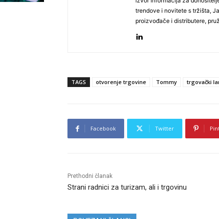
izvor informacija za donositelj
trendove i novitete s tržišta, 
proizvođače i distributere, pr
TAGS
otvorenje trgovine
Tommy
trgovački l
Facebook
Twitter
Pin
Prethodni članak
Strani radnici za turizam, ali i trgovinu