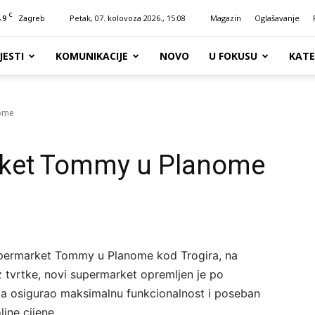
C
.9
Petak, 07. kolovoza 2026., 15:08
Magazin
Oglašavanje
Zagreb
JESTI
KOMUNIKACIJE
NOVO
U FOKUSU
KATE
nome
rket Tommy u Planome
supermarket Tommy u Planome kod Trogira, na
iz tvrtke, novi supermarket opremljen je po
a osigurao maksimalnu funkcionalnost i poseban
jne cijene.