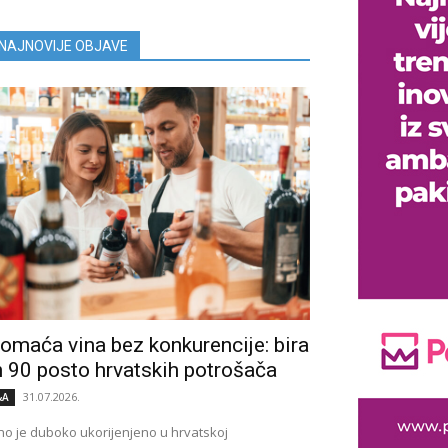
NAJNOVIJE OBJAVE
omaća vina bez konkurencije: bira
h 90 posto hrvatskih potrošača
31.07.2026.
&A
no je duboko ukorijenjeno u hrvatskoj