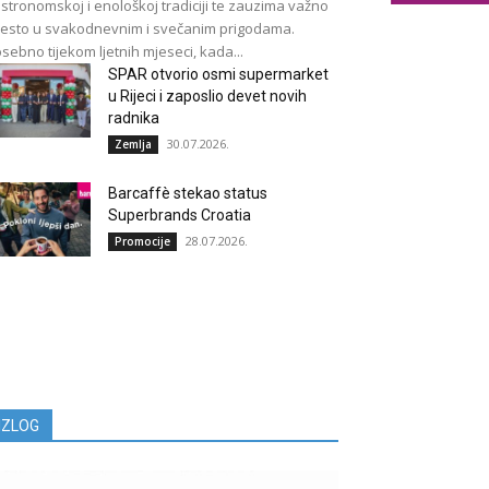
stronomskoj i enološkoj tradiciji te zauzima važno
esto u svakodnevnim i svečanim prigodama.
sebno tijekom ljetnih mjeseci, kada...
SPAR otvorio osmi supermarket
u Rijeci i zaposlio devet novih
radnika
30.07.2026.
Zemlja
Barcaffè stekao status
Superbrands Croatia
28.07.2026.
Promocije
IZLOG