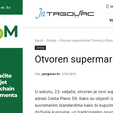
Ja
34
TRGOVAC
VI
Vijesti
Zemlja
Otvoren supermarket Tommy u Pla
Zemlja
Otvoren superma
Piše:
jatrgovac.hr
27.02.2019.
U subotu, 23. veljače, otvoren je novi 
adresi Cesta Plano 59. Kako su objavili 
suvremenim standardima kako bi kupcim
doživljaj kupovine, uz tradicionalno povol