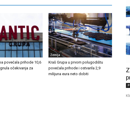
Zemlja
pa povećala prihode 10,6
Kraš Grupa u prvom polugodištu
ignula očekivanja za
povećala prihode i ostvarila 2,9
Z
milijuna eura neto dobiti
p
P
Kl