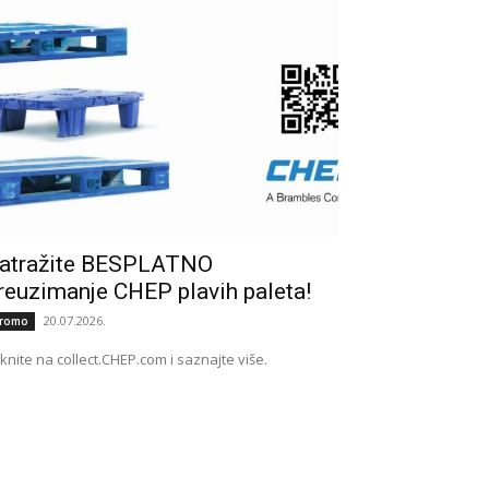
atražite BESPLATNO
reuzimanje CHEP plavih paleta!
20.07.2026.
romo
iknite na collect.CHEP.com i saznajte više.