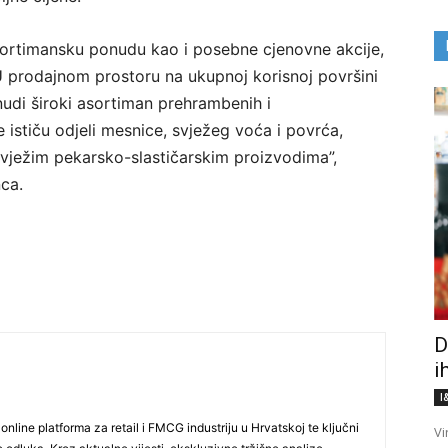
sortimansku ponudu kao i posebne cjenovne akcije,
U prodajnom prostoru na ukupnoj korisnoj površini
di široki asortiman prehrambenih i
ističu odjeli mesnice, svježeg voća i povrća,
svježim pekarsko-slastičarskim proizvodima”,
ca.
D
i
I
line platforma za retail i FMCG industriju u Hrvatskoj te ključni
Vi