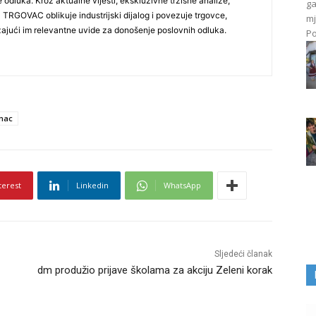
e odluka. Kroz aktualne vijesti, ekskluzivne tržišne analize,
ga
Ja TRGOVAC oblikuje industrijski dijalog i povezuje trgovce,
mj
užajući im relevantne uvide za donošenje poslovnih odluka.
Po
anac
terest
Linkedin
WhatsApp
Sljedeći članak
dm produžio prijave školama za akciju Zeleni korak