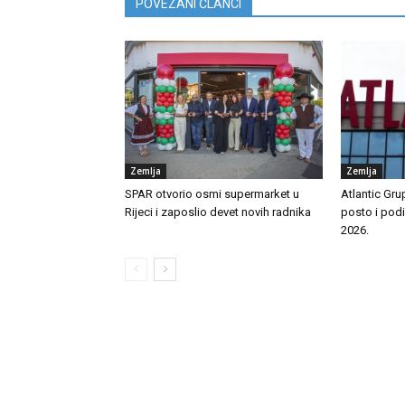
POVEZANI ČLANCI
Zemlja
Zemlja
SPAR otvorio osmi supermarket u
Atlantic Gru
Rijeci i zaposlio devet novih radnika
posto i pod
2026.