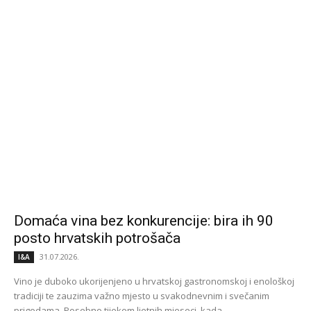
Domaća vina bez konkurencije: bira ih 90
posto hrvatskih potrošača
31.07.2026.
I&A
Vino je duboko ukorijenjeno u hrvatskoj gastronomskoj i enološkoj
tradiciji te zauzima važno mjesto u svakodnevnim i svečanim
prigodama. Posebno tijekom ljetnih mjeseci, kada...