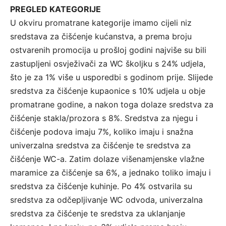
PREGLED KATEGORIJE
U okviru promatrane kategorije imamo cijeli niz
sredstava za čišćenje kućanstva, a prema broju
ostvarenih promocija u prošloj godini najviše su bili
zastupljeni osvježivači za WC školjku s 24% udjela,
što je za 1% više u usporedbi s godinom prije. Slijede
sredstva za čišćenje kupaonice s 10% udjela u obje
promatrane godine, a nakon toga dolaze sredstva za
čišćenje stakla/prozora s 8%. Sredstva za njegu i
čišćenje podova imaju 7%, koliko imaju i snažna
univerzalna sredstva za čišćenje te sredstva za
čišćenje WC-a. Zatim dolaze višenamjenske vlažne
maramice za čišćenje sa 6%, a jednako toliko imaju i
sredstva za čišćenje kuhinje. Po 4% ostvarila su
sredstva za odčepljivanje WC odvoda, univerzalna
sredstva za čišćenje te sredstva za uklanjanje