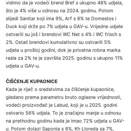
vidimo da je vodeći brend Bref s ukupno 48% udjela,
što je 4% više u odnosu na 2024. godinu. Potom
slijedi Sanitar koji ima 9%, Arf s 8% te Domestos i
Duck koji drže po 7% udjela u GAV-u. Vrijedne udjele
ostvarili su još i brendovi WC Net s 4% i WC frisch s
2%. Ostali brendovi kumulativno su ostvarili 5%
udjela u prošloj godini, dok je privatna robna marka
rasla za 2% te je završila 2025. godinu s ukupno 11%
udjela u GAV-u.
ČIŠĆENJE KUPAONICE
Kada je riječ o sredstvima za čišćenje kupaonice,
gledano prema parametru bruto oglasne vrijednosti,
vodeći proizvođač je Labud, koji je u 2025. godini
ostvario 56% udjela. To je značajno manje u odnosu
na prethodnu godinu kada je imao 72% udjela u GAV-
u. Potom dolazi Saponia s 8%, Kh Lloreda sa 7%,