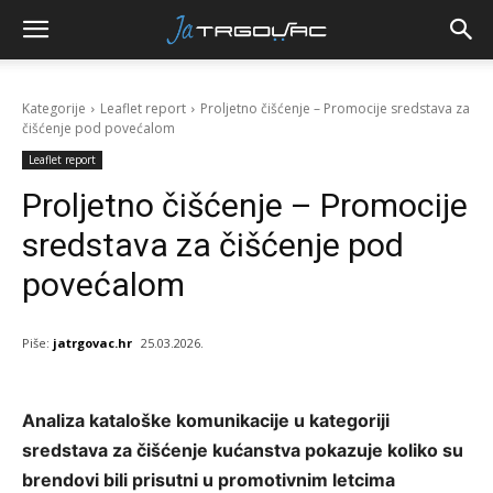
Kategorije
Leaflet report
Proljetno čišćenje – Promocije sredstava za
čišćenje pod povećalom
Leaflet report
Proljetno čišćenje – Promocije
sredstava za čišćenje pod
povećalom
Piše:
jatrgovac.hr
25.03.2026.
Analiza kataloške komunikacije u kategoriji
sredstava za čišćenje kućanstva pokazuje koliko su
brendovi bili prisutni u promotivnim letcima