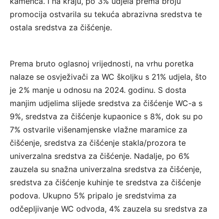
kamenca. I na kraju, po 3% udjela prema broju
promocija ostvarila su tekuća abrazivna sredstva te
ostala sredstva za čišćenje.
Prema bruto oglasnoj vrijednosti, na vrhu poretka
nalaze se osvježivači za WC školjku s 21% udjela, što
je 2% manje u odnosu na 2024. godinu. S dosta
manjim udjelima slijede sredstva za čišćenje WC-a s
9%, sredstva za čišćenje kupaonice s 8%, dok su po
7% ostvarile višenamjenske vlažne maramice za
čišćenje, sredstva za čišćenje stakla/prozora te
univerzalna sredstva za čišćenje. Nadalje, po 6%
zauzela su snažna univerzalna sredstva za čišćenje,
sredstva za čišćenje kuhinje te sredstva za čišćenje
podova. Ukupno 5% pripalo je sredstvima za
odčepljivanje WC odvoda, 4% zauzela su sredstva za