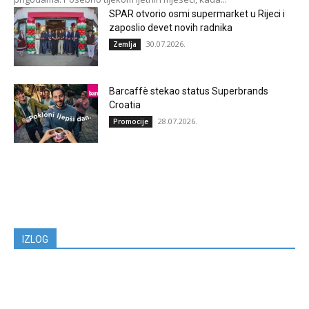
SPAR otvorio osmi supermarket u Rijeci i
zaposlio devet novih radnika
30.07.2026.
Zemlja
Barcaffè stekao status Superbrands
Croatia
28.07.2026.
Promocije
IZLOG