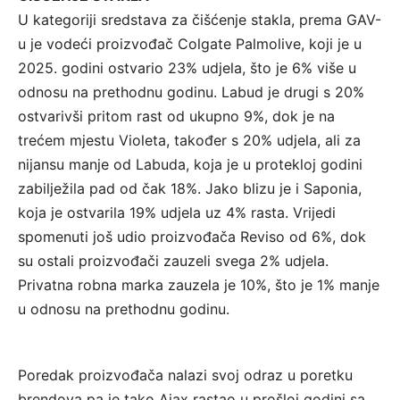
U kategoriji sredstava za čišćenje stakla, prema GAV-
u je vodeći proizvođač Colgate Palmolive, koji je u
2025. godini ostvario 23% udjela, što je 6% više u
odnosu na prethodnu godinu. Labud je drugi s 20%
ostvarivši pritom rast od ukupno 9%, dok je na
trećem mjestu Violeta, također s 20% udjela, ali za
nijansu manje od Labuda, koja je u protekloj godini
zabilježila pad od čak 18%. Jako blizu je i Saponia,
koja je ostvarila 19% udjela uz 4% rasta. Vrijedi
spomenuti još udio proizvođača Reviso od 6%, dok
su ostali proizvođači zauzeli svega 2% udjela.
Privatna robna marka zauzela je 10%, što je 1% manje
u odnosu na prethodnu godinu.
Poredak proizvođača nalazi svoj odraz u poretku
brendova pa je tako Ajax rastao u prošloj godini sa