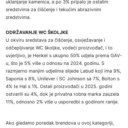
uklanjanje kamenica, a po 3% pripalo je ostalim
sredstvima za čišćenje i tekućim abrazivnim
sredstvima.
ODRŽAVANJE WC ŠKOLJKE
U okviru sredstava za čišćenje, osvježavanje i
odčepljivanje WC školjke, vodeći proizvođač, i to
uvjerljivo, je Henkel s ukupno 50% udjela prema GAV-
u, što je 5% više u odnosu na 2024. godinu. S
razmjerno manjim udjelima slijede Labud koji ima 9%,
Saponia s 8%, Unilever i SC Johnson sa 7%, Bolton s
4% te Hal s 1%. Ostali proizvođači u 2025. godini
ostvarili su 4%, dok je privatna robna marka zauzela
11%, odnosno 2% više u usporedbi s godinom ranije.
Ako gledamo poredak brendova u ovoj kategoriji,