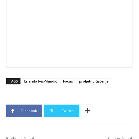
TAGS
Erlanda Ivić-Mandić
Focus
proljetno čišćenje
Facebook
Twitter
Prethodni članak
Sljedeći članak