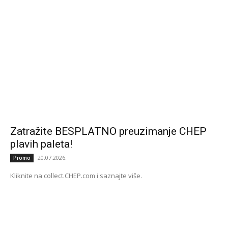
Zatražite BESPLATNO preuzimanje CHEP
plavih paleta!
20.07.2026.
Promo
Kliknite na collect.CHEP.com i saznajte više.