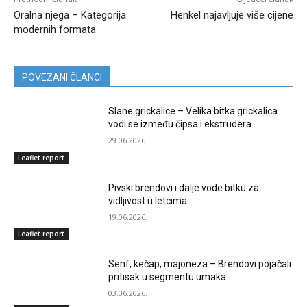
Oralna njega – Kategorija
Henkel najavljuje više cijene
modernih formata
POVEZANI ČLANCI
Slane grickalice – Velika bitka grickalica
vodi se između čipsa i ekstrudera
29.06.2026.
Leaflet report
Pivski brendovi i dalje vode bitku za
vidljivost u letcima
19.06.2026.
Leaflet report
Senf, kečap, majoneza – Brendovi pojačali
pritisak u segmentu umaka
03.06.2026.