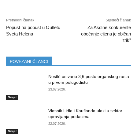
Prethodni članak
Sljedeći članak
Popust na popust u Outletu
Za Asdine konkurente
Sveta Helena
obećanje cijena je običan
“trik”
POVEZANI ČLANCI
Nestlé ostvario 3,6 posto organskog rasta
u prvom polugodištu
23.07.2026.
Svijet
Vlasnik Lidla i Kauflanda ulazi u sektor
upravljanja podacima
22.07.2026.
Svijet