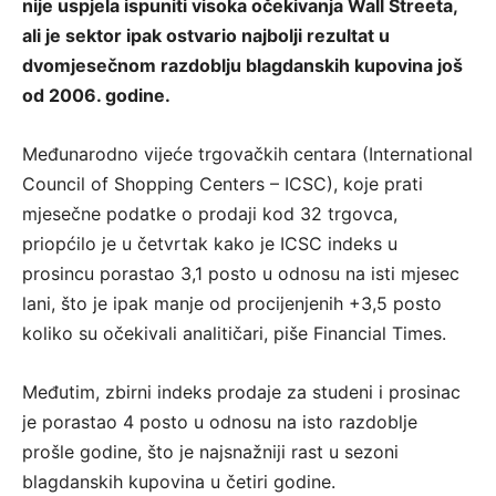
nije uspjela ispuniti visoka očekivanja Wall Streeta,
ali je sektor ipak ostvario najbolji rezultat u
dvomjesečnom razdoblju blagdanskih kupovina još
od 2006. godine.
Međunarodno vijeće trgovačkih centara (International
Council of Shopping Centers – ICSC), koje prati
mjesečne podatke o prodaji kod 32 trgovca,
priopćilo je u četvrtak kako je ICSC indeks u
prosincu porastao 3,1 posto u odnosu na isti mjesec
lani, što je ipak manje od procijenjenih +3,5 posto
koliko su očekivali analitičari, piše Financial Times.
Međutim, zbirni indeks prodaje za studeni i prosinac
je porastao 4 posto u odnosu na isto razdoblje
prošle godine, što je najsnažniji rast u sezoni
blagdanskih kupovina u četiri godine.