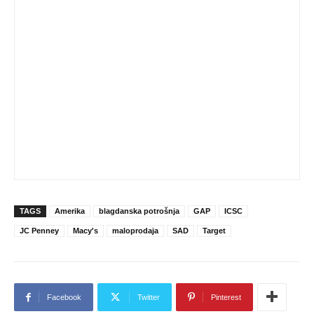
TAGS
Amerika
blagdanska potrošnja
GAP
ICSC
JC Penney
Macy's
maloprodaja
SAD
Target
Facebook
Twitter
Pinterest