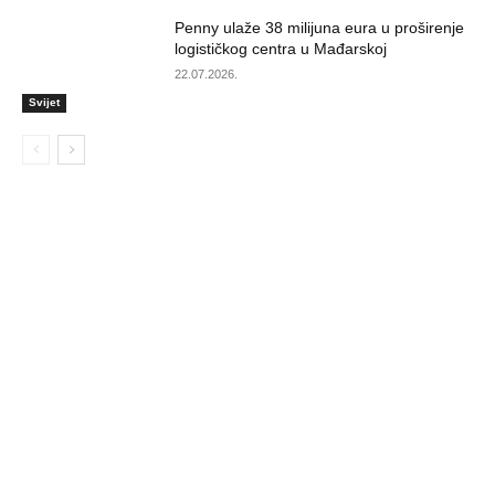
Penny ulaže 38 milijuna eura u proširenje
logističkog centra u Mađarskoj
22.07.2026.
Svijet