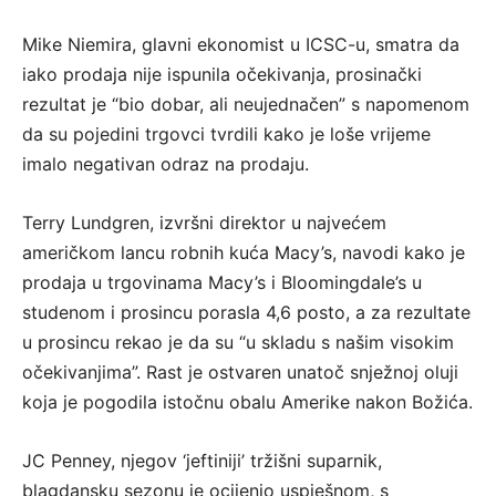
Mike Niemira, glavni ekonomist u ICSC-u, smatra da
iako prodaja nije ispunila očekivanja, prosinački
rezultat je “bio dobar, ali neujednačen” s napomenom
da su pojedini trgovci tvrdili kako je loše vrijeme
imalo negativan odraz na prodaju.
Terry Lundgren, izvršni direktor u najvećem
američkom lancu robnih kuća Macy’s, navodi kako je
prodaja u trgovinama Macy’s i Bloomingdale’s u
studenom i prosincu porasla 4,6 posto, a za rezultate
u prosincu rekao je da su “u skladu s našim visokim
očekivanjima”. Rast je ostvaren unatoč snježnoj oluji
koja je pogodila istočnu obalu Amerike nakon Božića.
JC Penney, njegov ‘jeftiniji’ tržišni suparnik,
blagdansku sezonu je ocijenio uspješnom, s