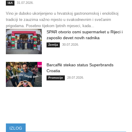
31.07.2026.
I&A
Vino je duboko ukorijenjeno u hrvatskoj gastronomskoj i enološkoj
tradiciji te zauzima važno mjesto u svakodnevnim i svečanim
prigodama. Posebno tijekom ljetnih mjeseci, kada...
SPAR otvorio osmi supermarket u Rijeci i
zaposlio devet novih radnika
30.07.2026.
Zemlja
Barcaffè stekao status Superbrands
Croatia
28.07.2026.
Promocije
IZLOG