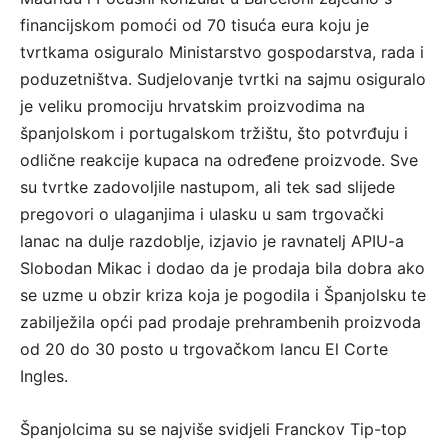
financijskom pomoći od 70 tisuća eura koju je
tvrtkama osiguralo Ministarstvo gospodarstva, rada i
poduzetništva. Sudjelovanje tvrtki na sajmu osiguralo
je veliku promociju hrvatskim proizvodima na
španjolskom i portugalskom tržištu, što potvrđuju i
odlične reakcije kupaca na određene proizvode. Sve
su tvrtke zadovoljile nastupom, ali tek sad slijede
pregovori o ulaganjima i ulasku u sam trgovački
lanac na dulje razdoblje, izjavio je ravnatelj APIU-a
Slobodan Mikac i dodao da je prodaja bila dobra ako
se uzme u obzir kriza koja je pogodila i Španjolsku te
zabilježila opći pad prodaje prehrambenih proizvoda
od 20 do 30 posto u trgovačkom lancu El Corte
Ingles.
Španjolcima su se najviše svidjeli Franckov Tip-top