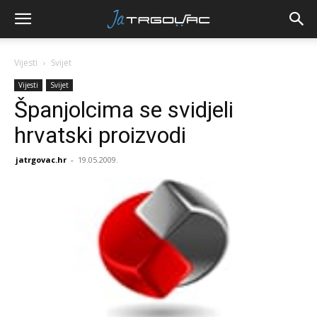
Vijesti
Svijet
Vijesti
Svijet
Španjolcima se svidjeli
hrvatski proizvodi
jatrgovac.hr
-
19.05.2009.