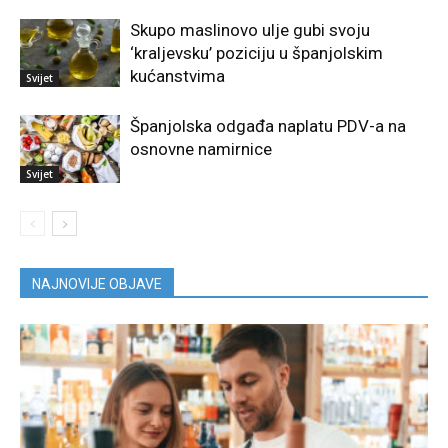
Skupo maslinovo ulje gubi svoju
‘kraljevsku’ poziciju u španjolskim
kućanstvima
Svijet
Španjolska odgađa naplatu PDV-a na
osnovne namirnice
Svijet
NAJNOVIJE OBJAVE