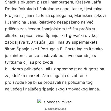
Snack s okusom pizze i hamburgera, Kraševa Jaffa
Dorina čokolada i čokoladne napolitanke, tjestenina
Proljetni ljiljani i šurle sa šparogama, Maraskini sokovi
i Jamničina Jana. Relativno nezapaženo na već
prilično zasićenom španjolskom tržištu prošla su
alkoholna pića i vina. Španjolski trgovački div koji
zapošljava 130 tisuća ljudi i ima 89 supermarketa
širom Španjolske i Portugala El Corte Ingles itekako
je zainteresiran za nastavak poslovne suradnje s
tvrtkama čiji su proizvodi
bili dobro prihvaćeni, ali uz spremnost na dugotrajna
zajednička marketinška ulaganja u izabrane
proizvode koji bi se prodavali na policama tog
najvećeg i najjačeg španjolskog trgovačkog lanca.
Slobodan Mikac