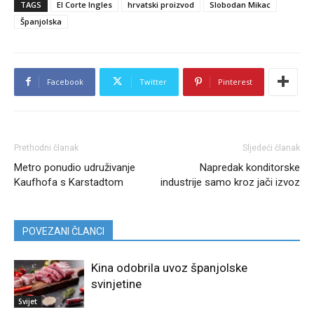
TAGS
El Corte Ingles
hrvatski proizvod
Slobodan Mikac
Španjolska
Facebook
Twitter
Pinterest
Prethodni članak
Sljedeći članak
Metro ponudio udruživanje
Napredak konditorske
Kaufhofa s Karstadtom
industrije samo kroz jači izvoz
POVEZANI ČLANCI
Kina odobrila uvoz španjolske
svinjetine
Svijet