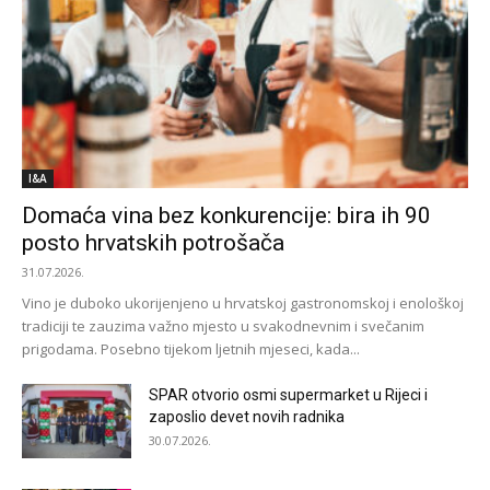
I&A
Domaća vina bez konkurencije: bira ih 90
posto hrvatskih potrošača
31.07.2026.
Vino je duboko ukorijenjeno u hrvatskoj gastronomskoj i enološkoj
tradiciji te zauzima važno mjesto u svakodnevnim i svečanim
prigodama. Posebno tijekom ljetnih mjeseci, kada...
SPAR otvorio osmi supermarket u Rijeci i
zaposlio devet novih radnika
30.07.2026.