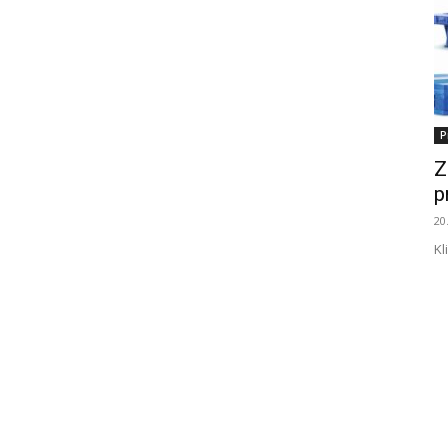
P
Z
p
20
Kl