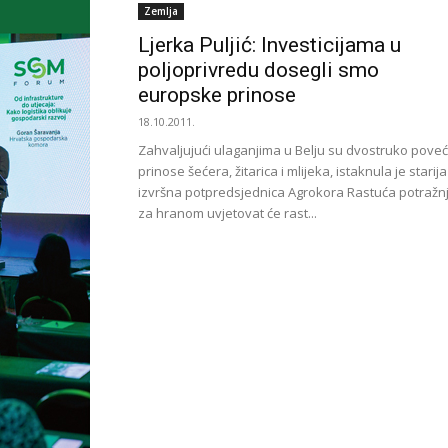
Zemlja
Ljerka Puljić: Investicijama u
poljoprivredu dosegli smo
europske prinose
18.10.2011.
Zahvaljujući ulaganjima u Belju su dvostruko poveć
prinose šećera, žitarica i mlijeka, istaknula je starija
izvršna potpredsjednica Agrokora Rastuća potražn
za hranom uvjetovat će rast...