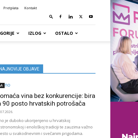
Pretplata
Kontakt
GORIJE
IZLOG
OSTALO
NAJNOVIJE OBJAVE
&A
omaća vina bez konkurencije: bira
h 90 posto hrvatskih potrošača
.07.2026.
no je duboko ukorijenjeno u hrvatskoj
stronomskoj i enološkoj tradiciji te zauzima važno
esto u svakodnevnim i svečanim prigodama.