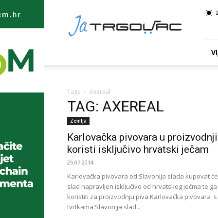
Ja
TRGOVAC
VI
Tags
Axereal
TAG: AXEREAL
Zemlja
Karlovačka pivovara u proizvodnji
koristi isključivo hrvatski ječam
25.07.2014.
Karlovačka pivovara od Slavonija slada kupovat će
slad napravljen isključivo od hrvatskog ječma te ga
koristiti za proizvodnju piva Karlovačka pivovara s
tvrtkama Slavonija slad...