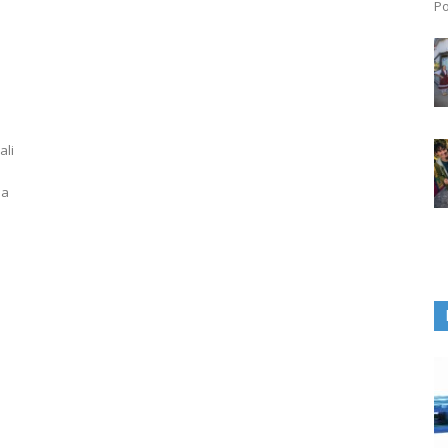
Po
ali
ja