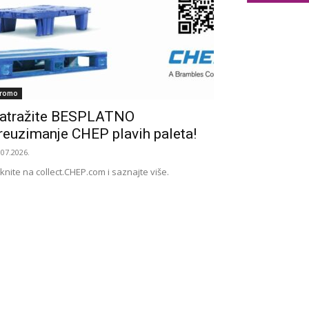
romo
atražite BESPLATNO
reuzimanje CHEP plavih paleta!
.07.2026.
iknite na collect.CHEP.com i saznajte više.