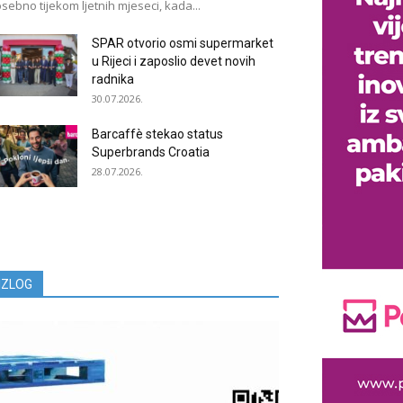
sebno tijekom ljetnih mjeseci, kada...
SPAR otvorio osmi supermarket
u Rijeci i zaposlio devet novih
radnika
30.07.2026.
Barcaffè stekao status
Superbrands Croatia
28.07.2026.
IZLOG