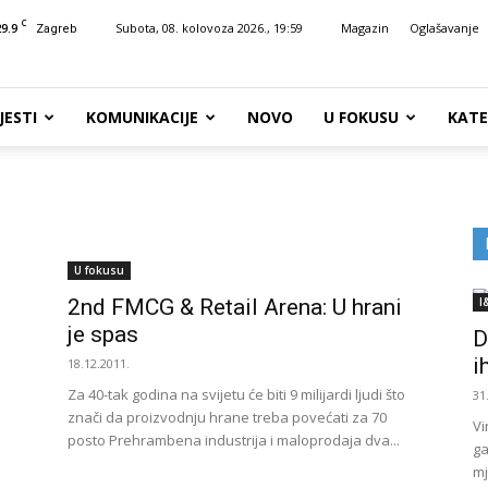
C
29.9
Subota, 08. kolovoza 2026., 19:59
Magazin
Oglašavanje
Zagreb
JESTI
KOMUNIKACIJE
NOVO
U FOKUSU
KATE
U fokusu
2nd FMCG & Retail Arena: U hrani
I
je spas
D
i
18.12.2011.
Za 40-tak godina na svijetu će biti 9 milijardi ljudi što
31
znači da proizvodnju hrane treba povećati za 70
Vi
posto Prehrambena industrija i maloprodaja dva...
ga
mj