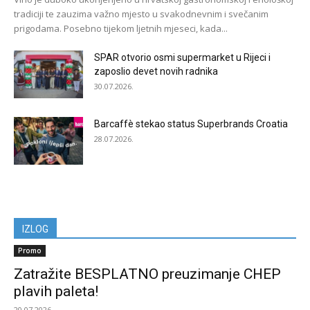
tradiciji te zauzima važno mjesto u svakodnevnim i svečanim
prigodama. Posebno tijekom ljetnih mjeseci, kada...
SPAR otvorio osmi supermarket u Rijeci i
zaposlio devet novih radnika
30.07.2026.
Barcaffè stekao status Superbrands Croatia
28.07.2026.
IZLOG
Promo
Zatražite BESPLATNO preuzimanje CHEP
plavih paleta!
20.07.2026.