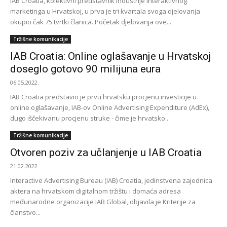
IAB Croatia, kolektivni predstavnik industrije interaktivnog
marketinga u Hrvatskoj, u prva je tri kvartala svoga djelovanja
okupio čak 75 tvrtki članica. Početak djelovanja ove...
Tržišne komunikacije
IAB Croatia: Online oglašavanje u Hrvatskoj
doseglo gotovo 90 milijuna eura
06.05.2022.
IAB Croatia predstavio je prvu hrvatsku procjenu investicije u
online oglašavanje, IAB-ov Online Advertising Expenditure (AdEx),
dugo iščekivanu procjenu struke - čime je hrvatsko...
Tržišne komunikacije
Otvoren poziv za učlanjenje u IAB Croatia
21.02.2022.
Interactive Advertising Bureau (IAB) Croatia, jedinstvena zajednica
aktera na hrvatskom digitalnom tržištu i domaća adresa
međunarodne organizacije IAB Global, objavila je Kriterije za
članstvo...