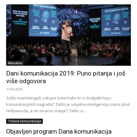
Aktualno
Dani komunikacija 2019: Puno pitanja i još
više odgovora
17.04.2019.
Zašto marketingaši zakupe hotel kako bi si dodijelili hrpu
komunikacijskih nagrada? Zašto je umjetna inteligencija samo plod
Hollywooda, a ne stvarno stanje? Zašto si...
Tržišne komunikacije
Objavljen program Dana komunikacija