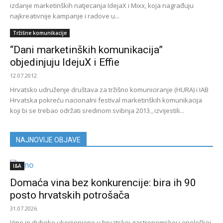
izdanje marketinških natjecanja IdejaX i Mixx, koja nagrađuju
najkreativnije kampanje i radove u...
Tržišne komunikacije
“Dani marketinških komunikacija”
objedinjuju IdejuX i Effie
12.07.2012.
Hrvatsko udruženje društava za tržišno komuniciranje (HURA) i IAB
Hrvatska pokreću nacionalni festival marketinških komunikacija
koji bi se trebao održati sredinom svibnja 2013., izvijestili...
NAJNOVIJE OBJAVE
I&A
Domaća vina bez konkurencije: bira ih 90
posto hrvatskih potrošača
31.07.2026.
Vino je duboko ukorijenjeno u hrvatskoj gastronomskoj i enološkoj