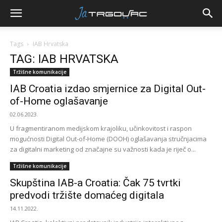
Tags
IAB Hrvatska
TAG: IAB HRVATSKA
Tržišne komunikacije
IAB Croatia izdao smjernice za Digital Out-
of-Home oglašavanje
02.06.2023.
U fragmentiranom medijskom krajoliku, učinkovitost i raspon
mogućnosti Digital Out-of-Home (DOOH) oglašavanja stručnjacima
za digitalni marketing od značajne su važnosti kada je riječ o...
Tržišne komunikacije
Skupština IAB-a Croatia: Čak 75 tvrtki
predvodi tržište domaćeg digitala
14.11.2022.