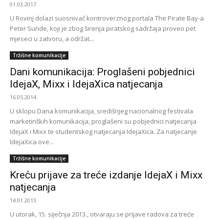
01.03.2017.
U Rovinj dolazi suosnivač kontroverznog portala The Pirate Bay-a
Peter Sunde, koji je zbog širenja piratskog sadržaja proveo pet
mjeseci u zatvoru, a održat...
Tržišne komunikacije
Dani komunikacija: Proglašeni pobjednici
IdejaX, Mixx i IdejaXica natjecanja
16.05.2014.
U sklopu Dana komunikacija, središnjeg nacionalnog festivala
marketinških komunikacija, proglašeni su pobjednici natjecanja
IdejaX i Mixx te studentskog natjecanja IdejaXica. Za natjecanje
IdejaXica ove...
Tržišne komunikacije
Kreću prijave za treće izdanje IdejaX i Mixx
natjecanja
14.01.2013.
U utorak, 15. siječnja 2013., otvaraju se prijave radova za treće