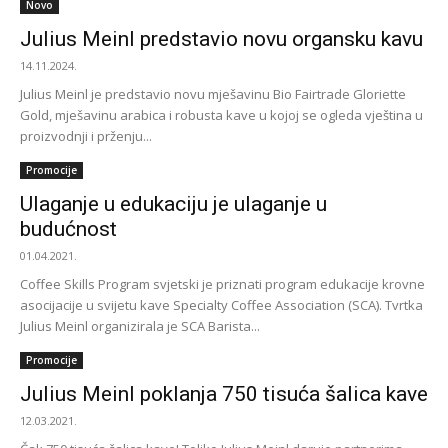
Novo
Julius Meinl predstavio novu organsku kavu
14.11.2024.
Julius Meinl je predstavio novu mješavinu Bio Fairtrade Gloriette
Gold, mješavinu arabica i robusta kave u kojoj se ogleda vještina u
proizvodnji i prženju...
Promocije
Ulaganje u edukaciju je ulaganje u
budućnost
01.04.2021.
Coffee Skills Program svjetski je priznati program edukacije krovne
asocijacije u svijetu kave Specialty Coffee Association (SCA). Tvrtka
Julius Meinl organizirala je SCA Barista...
Promocije
Julius Meinl poklanja 750 tisuća šalica kave
12.03.2021.