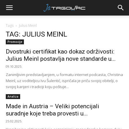
Tags
Julius Meinl
TAG: JULIUS MEINL
Promocije
Dvostruki certifikat kao dokaz održivosti:
Julius Meinl postavlja nove standarde u...
09.10.2025.
Zanimljivim predstavljanjem, u formatu internet podcasta, Christina
Meinl, uz voditeljicu Ivu Šulentić, ispričala je priču svojoj obitelji, o
svojoj karijeri i tradiciji koju poštuje...
Analiza
Made in Austria – Veliki potencijali
suradnje koje treba provesti u...
25.02.2025.