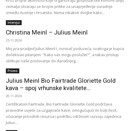
Kroz brojne aktivnosti koje organiziraju gospodarske komore dviju
zemalja otvaraju se brojne prilike za unaprjeđenje suradnje
između Austrije i Hrvatske. Nema nikakve dvojbe kako...
Intervjui
Christina Meinl – Julius Meinl
25.11.2024.
Moj pra-pradjed Julius Meinl I, osnivač poduzeća, svakoga je kupca
dočekivao pitanjem: "Kako vas mogu poslužiti?", a takav pristup
oblikuje naše poslovanje do današnjeg...
Promo
Julius Meinl Bio Fairtrade Gloriette Gold
kava – spoj vrhunske kvalitete...
20.11.2024.
Certifikatom Fairtrade, Bio Fairtrade Gloriette Gold podržava
pravedne uvjete za uzgajivače kave, omogućujući im bolji život,
očuvanje prirodnih resursa i podršku održivom razvoju zajednica
Julius...