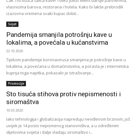
Čak 750 tisuća šalica kave! Toliko Julius Meinl daruje partnerima,
vlasnicima barova, restorana i hotela. Kako bi lakše prebrodili
izazovna vremena svaki kupac dobit...
Svijet
Pandemija smanjila potrošnju kave u
lokalima, a povećala u kućanstvima
22.10.2020.
Tijekom pandemije koronavirusa smanjena je potrošnje kave u
lokalima, a povećana u domaćinstvima, a porasla je i internetska
kupnja toga napitka, pokazalo je istraživanje...
Promocije
Sto tisuća stihova protiv nepismenosti i
siromaštva
10.03.2020.
Iako tehnologija i globalizacija napreduju neviđenom brzinom, još
uvijek je 14 posto nepismenog stanovništva, a u određenim
dijelovima svijeta i dalje vladaju siromaštvo i...