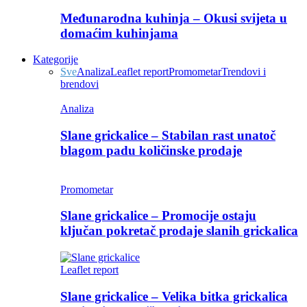
Međunarodna kuhinja – Okusi svijeta u
domaćim kuhinjama
Kategorije
Sve
Analiza
Leaflet report
Promometar
Trendovi i
brendovi
Analiza
Slane grickalice – Stabilan rast unatoč
blagom padu količinske prodaje
Promometar
Slane grickalice – Promocije ostaju
ključan pokretač prodaje slanih grickalica
Leaflet report
Slane grickalice – Velika bitka grickalica