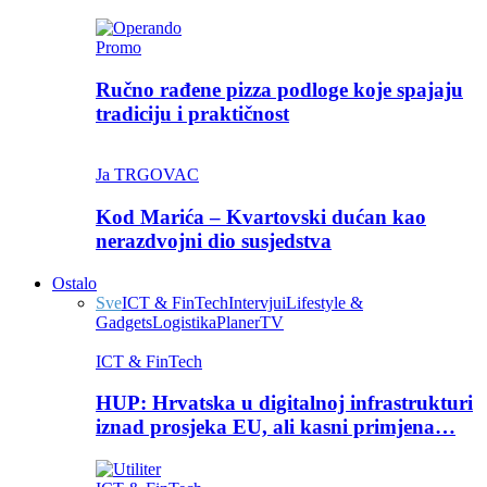
Promo
Ručno rađene pizza podloge koje spajaju
tradiciju i praktičnost
Ja TRGOVAC
Kod Marića – Kvartovski dućan kao
nerazdvojni dio susjedstva
Ostalo
Sve
ICT & FinTech
Intervjui
Lifestyle &
Gadgets
Logistika
Planer
TV
ICT & FinTech
HUP: Hrvatska u digitalnoj infrastrukturi
iznad prosjeka EU, ali kasni primjena…