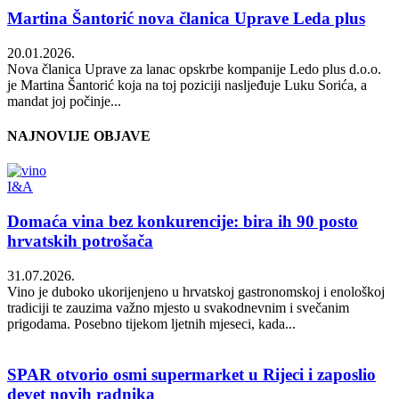
Martina Šantorić nova članica Uprave Leda plus
20.01.2026.
Nova članica Uprave za lanac opskrbe kompanije Ledo plus d.o.o.
je Martina Šantorić koja na toj poziciji nasljeđuje Luku Sorića, a
mandat joj počinje...
NAJNOVIJE OBJAVE
I&A
Domaća vina bez konkurencije: bira ih 90 posto
hrvatskih potrošača
31.07.2026.
Vino je duboko ukorijenjeno u hrvatskoj gastronomskoj i enološkoj
tradiciji te zauzima važno mjesto u svakodnevnim i svečanim
prigodama. Posebno tijekom ljetnih mjeseci, kada...
SPAR otvorio osmi supermarket u Rijeci i zaposlio
devet novih radnika