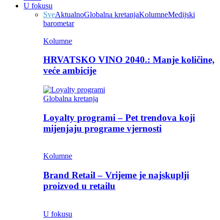
U fokusu
Sve
Aktualno
Globalna kretanja
Kolumne
Medijski
barometar
Kolumne
HRVATSKO VINO 2040.: Manje količine,
veće ambicije
Globalna kretanja
Loyalty programi – Pet trendova koji
mijenjaju programe vjernosti
Kolumne
Brand Retail – Vrijeme je najskuplji
proizvod u retailu
U fokusu