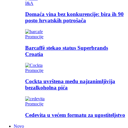
I&A
Domaća vina bez konkurencije: bira ih 90
posto hrvatskih potrošača
Promocije
Barcaffè stekao status Superbrands
Croatia
Promocije
Cockta uvrštena među najzanimljivija
bezalkoholna pića
Promocije
Cedevita u većem formatu za ugostiteljstvo
Novo