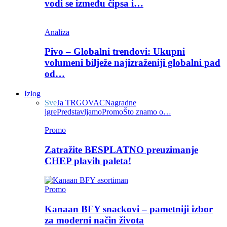
vodi se između čipsa i…
Analiza
Pivo – Globalni trendovi: Ukupni
volumeni bilježe najizraženiji globalni pad
od…
Izlog
Sve
Ja TRGOVAC
Nagradne
igre
Predstavljamo
Promo
Što znamo o…
Promo
Zatražite BESPLATNO preuzimanje
CHEP plavih paleta!
Promo
Kanaan BFY snackovi – pametniji izbor
za moderni način života