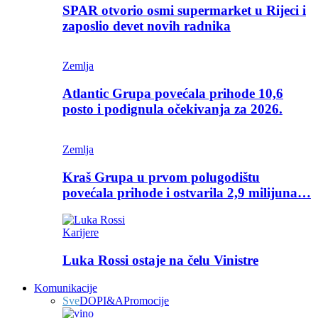
SPAR otvorio osmi supermarket u Rijeci i
zaposlio devet novih radnika
Zemlja
Atlantic Grupa povećala prihode 10,6
posto i podignula očekivanja za 2026.
Zemlja
Kraš Grupa u prvom polugodištu
povećala prihode i ostvarila 2,9 milijuna…
Karijere
Luka Rossi ostaje na čelu Vinistre
Komunikacije
Sve
DOP
I&A
Promocije