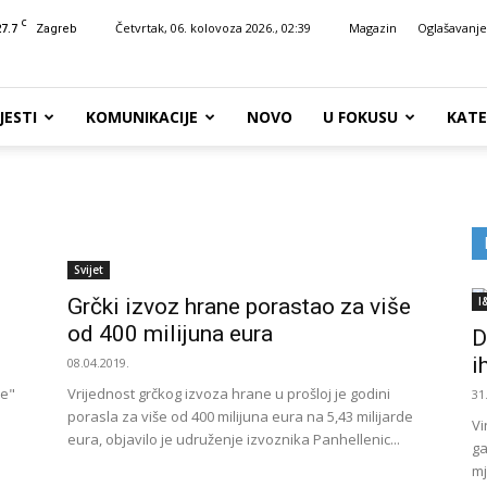
C
27.7
Četvrtak, 06. kolovoza 2026., 02:39
Magazin
Oglašavanje
Zagreb
JESTI
KOMUNIKACIJE
NOVO
U FOKUSU
KATE
Svijet
Grčki izvoz hrane porastao za više
I
od 400 milijuna eura
D
i
08.04.2019.
re"
Vrijednost grčkog izvoza hrane u prošloj je godini
31
porasla za više od 400 milijuna eura na 5,43 milijarde
Vi
eura, objavilo je udruženje izvoznika Panhellenic...
ga
mj