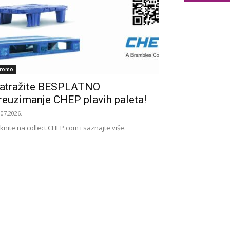
romo
atražite BESPLATNO
reuzimanje CHEP plavih paleta!
.07.2026.
iknite na collect.CHEP.com i saznajte više.