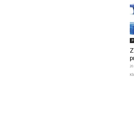
P
Z
p
20
Kl