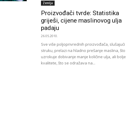
Zemlja
Proizvođači tvrde: Statistika
griješi, cijene maslinovog ulja
padaju
26.05.2010.
Sve više poljoprivrednih proizvođača, slušajući
struku, prelazi na hladno prešanje maslina, što
uzrokuje dobivanje manje količine ulja, ali bolje
kvalitete, što se odražava na...