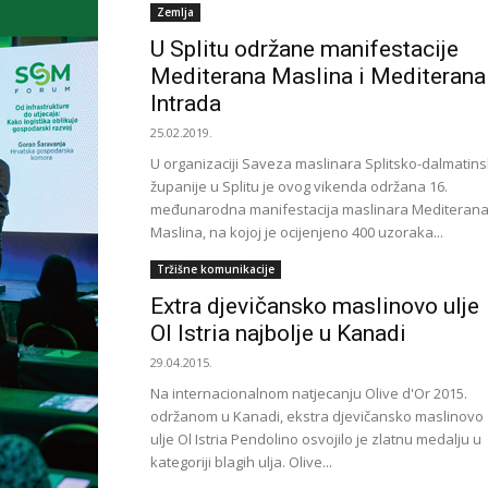
Zemlja
U Splitu održane manifestacije
Mediterana Maslina i Mediterana
Intrada
25.02.2019.
U organizaciji Saveza maslinara Splitsko-dalmatin
županije u Splitu je ovog vikenda održana 16.
međunarodna manifestacija maslinara Mediteran
Maslina, na kojoj je ocijenjeno 400 uzoraka...
Tržišne komunikacije
Extra djevičansko maslinovo ulje
Ol Istria najbolje u Kanadi
29.04.2015.
Na internacionalnom natjecanju Olive d'Or 2015.
održanom u Kanadi, ekstra djevičansko maslinovo
ulje Ol Istria Pendolino osvojilo je zlatnu medalju u
kategoriji blagih ulja. Olive...