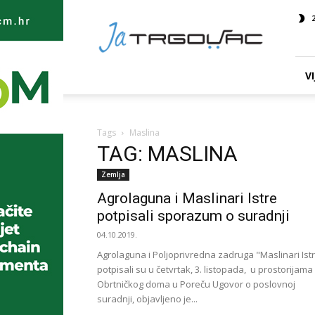
Ja
TRGOVAC
VI
Tags
Maslina
TAG: MASLINA
Zemlja
Agrolaguna i Maslinari Istre
potpisali sporazum o suradnji
04.10.2019.
Agrolaguna i Poljoprivredna zadruga "Maslinari Ist
potpisali su u četvrtak, 3. listopada, u prostorijama
Obrtničkog doma u Poreču Ugovor o poslovnoj
suradnji, objavljeno je...