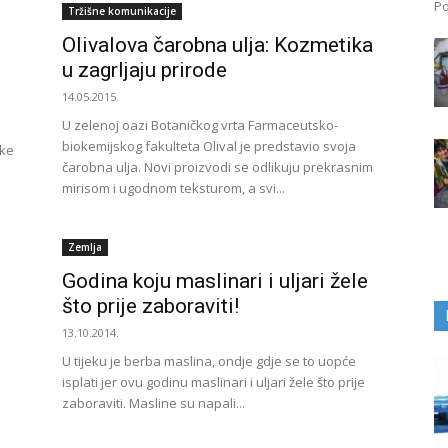
Po
Tržišne komunikacije
Olivalova čarobna ulja: Kozmetika
u zagrljaju prirode
14.05.2015.
U zelenoj oazi Botaničkog vrta Farmaceutsko-
biokemijskog fakulteta Olival je predstavio svoja
ske
čarobna ulja. Novi proizvodi se odlikuju prekrasnim
mirisom i ugodnom teksturom, a svi...
a
Zemlja
Godina koju maslinari i uljari žele
što prije zaboraviti!
13.10.2014.
U tijeku je berba maslina, ondje gdje se to uopće
isplati jer ovu godinu maslinari i uljari žele što prije
zaboraviti. Masline su napali...