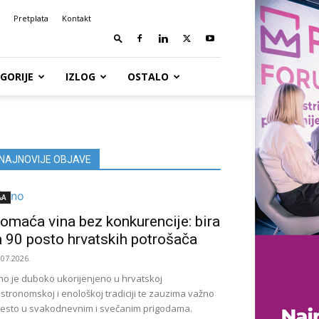
Pretplata
Kontakt
GORIJE
IZLOG
OSTALO
NAJNOVIJE OBJAVE
&A
omaća vina bez konkurencije: bira
h 90 posto hrvatskih potrošača
.07.2026.
no je duboko ukorijenjeno u hrvatskoj
stronomskoj i enološkoj tradiciji te zauzima važno
esto u svakodnevnim i svečanim prigodama.