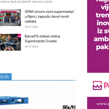
sebno tijekom ljetnih mjeseci, kada...
SPAR otvorio osmi supermarket
u Rijeci i zaposlio devet novih
radnika
30.07.2026.
Barcaffè stekao status
Superbrands Croatia
28.07.2026.
IZLOG