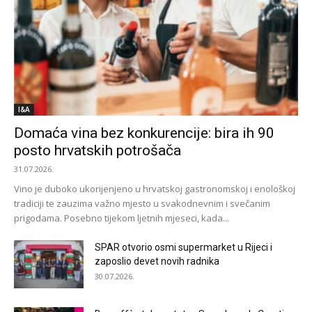
I&A
Domaća vina bez konkurencije: bira ih 90
posto hrvatskih potrošača
31.07.2026.
Vino je duboko ukorijenjeno u hrvatskoj gastronomskoj i enološkoj
tradiciji te zauzima važno mjesto u svakodnevnim i svečanim
prigodama. Posebno tijekom ljetnih mjeseci, kada...
SPAR otvorio osmi supermarket u Rijeci i
zaposlio devet novih radnika
30.07.2026.