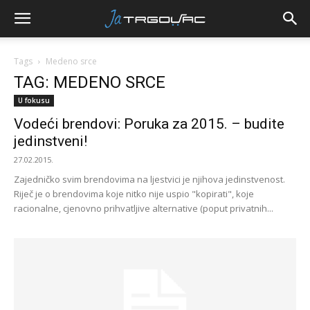
Tags
Medeno srce
TAG: MEDENO SRCE
U fokusu
Vodeći brendovi: Poruka za 2015. – budite
jedinstveni!
27.02.2015.
Zajedničko svim brendovima na ljestvici je njihova jedinstvenost.
Riječ je o brendovima koje nitko nije uspio "kopirati", koje
racionalne, cjenovno prihvatljive alternative (poput privatnih...