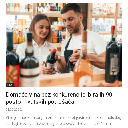
I&A
Domaća vina bez konkurencije: bira ih 90
posto hrvatskih potrošača
31.07.2026.
Vino je duboko ukorijenjeno u hrvatskoj gastronomskoj i enološkoj
tradiciji te zauzima važno mjesto u svakodnevnim i svečanim