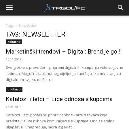
Tags
Newsletter
TAG: NEWSLETTER
Kolumne
Marketinški trendovi – Digital: Brend je gol!
15.11.2017.
Sve greške u provedbi ili pripremi digitalnih kampanja vide se javno
i odmah. Mogućnost trenutnog dijeljenja sadržaja i komentiranja u
digitalnom svijetu može u...
U fokusu
Katalozi i letci – Lice odnosa s kupcima
24.08.2015.
Katalozi i letci postali su poput osobne karte trgovaca koja
predstavlja lice njihove komunikacije s kupcima. Ono se stalno
uljepšava i unapređuje, mora izgledati...