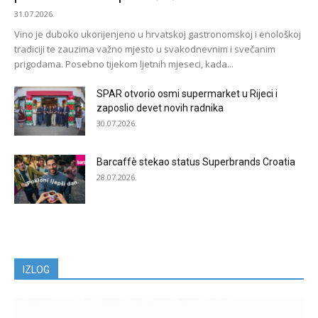
31.07.2026.
Vino je duboko ukorijenjeno u hrvatskoj gastronomskoj i enološkoj
tradiciji te zauzima važno mjesto u svakodnevnim i svečanim
prigodama. Posebno tijekom ljetnih mjeseci, kada...
SPAR otvorio osmi supermarket u Rijeci i
zaposlio devet novih radnika
30.07.2026.
Barcaffè stekao status Superbrands Croatia
28.07.2026.
IZLOG