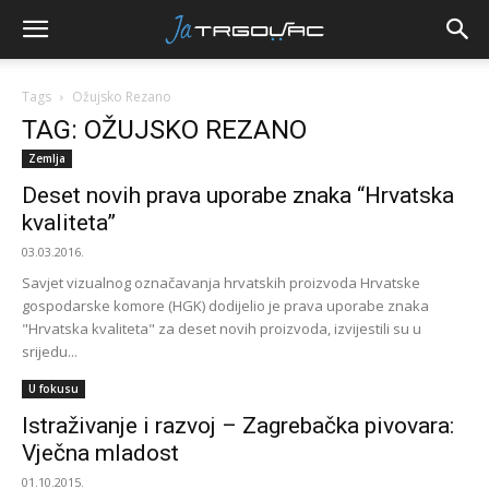
Tags
Ožujsko Rezano
TAG: OŽUJSKO REZANO
Zemlja
Deset novih prava uporabe znaka “Hrvatska
kvaliteta”
03.03.2016.
Savjet vizualnog označavanja hrvatskih proizvoda Hrvatske
gospodarske komore (HGK) dodijelio je prava uporabe znaka
"Hrvatska kvaliteta" za deset novih proizvoda, izvijestili su u
srijedu...
U fokusu
Istraživanje i razvoj – Zagrebačka pivovara:
Vječna mladost
01.10.2015.