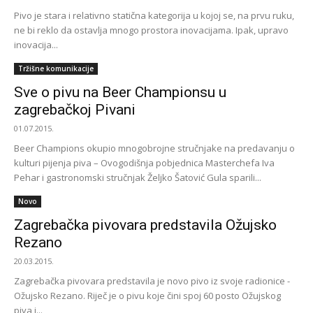
Pivo je stara i relativno statična kategorija u kojoj se, na prvu ruku,
ne bi reklo da ostavlja mnogo prostora inovacijama. Ipak, upravo
inovacija...
Tržišne komunikacije
Sve o pivu na Beer Championsu u
zagrebačkoj Pivani
01.07.2015.
Beer Champions okupio mnogobrojne stručnjake na predavanju o
kulturi pijenja piva – Ovogodišnja pobjednica Masterchefa Iva
Pehar i gastronomski stručnjak Željko Šatović Gula sparili...
Novo
Zagrebačka pivovara predstavila Ožujsko
Rezano
20.03.2015.
Zagrebačka pivovara predstavila je novo pivo iz svoje radionice -
Ožujsko Rezano. Riječ je o pivu koje čini spoj 60 posto Ožujskog
piva i...