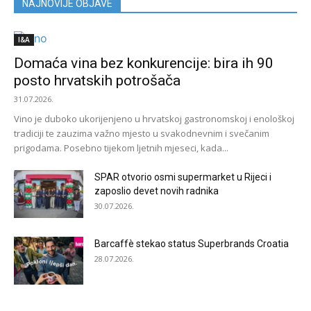
NAJNOVIJE OBJAVE
I&A
Domaća vina bez konkurencije: bira ih 90
posto hrvatskih potrošača
31.07.2026.
Vino je duboko ukorijenjeno u hrvatskoj gastronomskoj i enološkoj
tradiciji te zauzima važno mjesto u svakodnevnim i svečanim
prigodama. Posebno tijekom ljetnih mjeseci, kada...
SPAR otvorio osmi supermarket u Rijeci i
zaposlio devet novih radnika
30.07.2026.
Barcaffè stekao status Superbrands Croatia
28.07.2026.