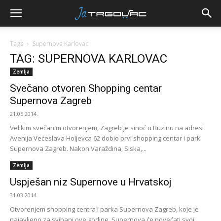
Tags
Supernova Karlovac
TAG: SUPERNOVA KARLOVAC
Zemlja
Svečano otvoren Shopping centar
Supernova Zagreb
21.05.2014.
Velikim svečanim otvorenjem, Zagreb je sinoć u Buzinu na adresi
Avenija Većeslava Holjevca 62 dobio prvi shopping centar i park
Supernova Zagreb. Nakon Varaždina, Siska,...
Zemlja
Uspješan niz Supernove u Hrvatskoj
31.03.2014.
Otvorenjem shopping centra i parka Supernova Zagreb, koje je
najavljeno za svibanj ove godine, Supernova će povećati svoj