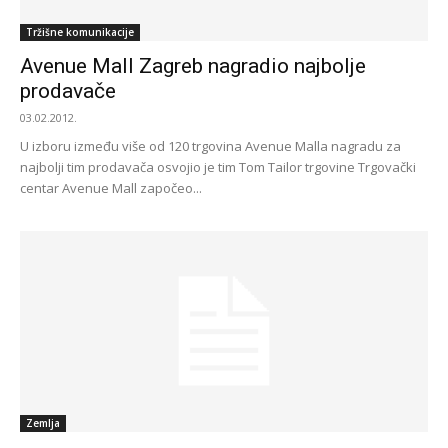
Tržišne komunikacije
Avenue Mall Zagreb nagradio najbolje
prodavače
03.02.2012.
U izboru između više od 120 trgovina Avenue Malla nagradu za
najbolji tim prodavača osvojio je tim Tom Tailor trgovine Trgovački
centar Avenue Mall započeo...
Zemlja