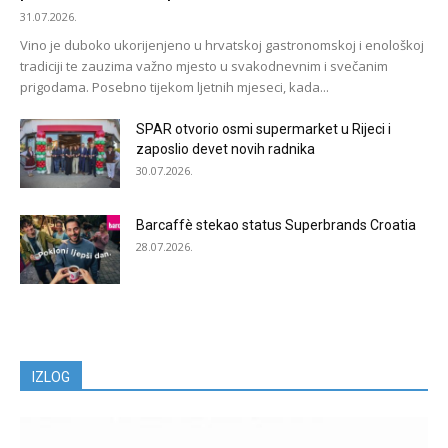
31.07.2026.
Vino je duboko ukorijenjeno u hrvatskoj gastronomskoj i enološkoj
tradiciji te zauzima važno mjesto u svakodnevnim i svečanim
prigodama. Posebno tijekom ljetnih mjeseci, kada...
SPAR otvorio osmi supermarket u Rijeci i
zaposlio devet novih radnika
30.07.2026.
Barcaffè stekao status Superbrands Croatia
28.07.2026.
IZLOG