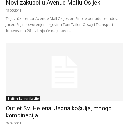
Novi zakupci u Avenue Mallu Osijek
19.05.2011.
Trgovački centar Avenue Mall Osijek proširio je ponudu brendova
jučerašnjim otvorenjem trgovina Tom Tailor, Orsay i Transport
footwear, a 26. svibnja će na gotovo...
Tržišne komunikacije
Outlet Sv. Helena: Jedna košulja, mnogo
kombinacija!
18.02.2011.