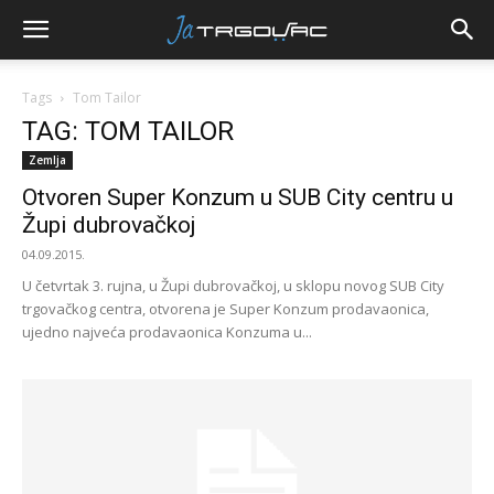
Tags
Tom Tailor
TAG: TOM TAILOR
Zemlja
Otvoren Super Konzum u SUB City centru u
Župi dubrovačkoj
04.09.2015.
U četvrtak 3. rujna, u Župi dubrovačkoj, u sklopu novog SUB City
trgovačkog centra, otvorena je Super Konzum prodavaonica,
ujedno najveća prodavaonica Konzuma u...