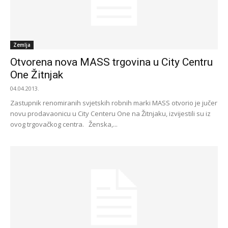
Zemlja
Otvorena nova MASS trgovina u City Centru
One Žitnjak
04.04.2013.
Zastupnik renomiranih svjetskih robnih marki MASS otvorio je jučer
novu prodavaonicu u City Centeru One na Žitnjaku, izvijestili su iz
ovog trgovačkog centra. Ženska,...