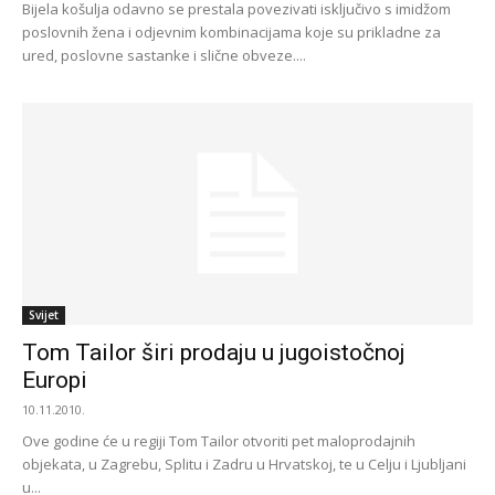
Bijela košulja odavno se prestala povezivati isključivo s imidžom
poslovnih žena i odjevnim kombinacijama koje su prikladne za
ured, poslovne sastanke i slične obveze....
Svijet
Tom Tailor širi prodaju u jugoistočnoj
Europi
10.11.2010.
Ove godine će u regiji Tom Tailor otvoriti pet maloprodajnih
objekata, u Zagrebu, Splitu i Zadru u Hrvatskoj, te u Celju i Ljubljani
u...