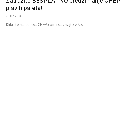
Zatražite BESPLATNO preuzimanje CHEP
plavih paleta!
20.07.2026.
Kliknite na collect.CHEP.com i saznajte više.