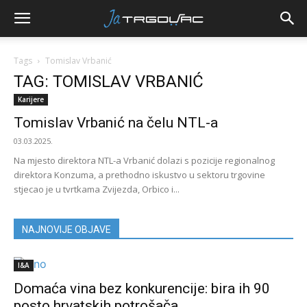
Tags
Tomislav Vrbanić
TAG: TOMISLAV VRBANIĆ
Karijere
Tomislav Vrbanić na čelu NTL-a
03.03.2025.
Na mjesto direktora NTL-a Vrbanić dolazi s pozicije regionalnog
direktora Konzuma, a prethodno iskustvo u sektoru trgovine
stjecao je u tvrtkama Zvijezda, Orbico i...
NAJNOVIJE OBJAVE
I&A
Domaća vina bez konkurencije: bira ih 90
posto hrvatskih potrošača