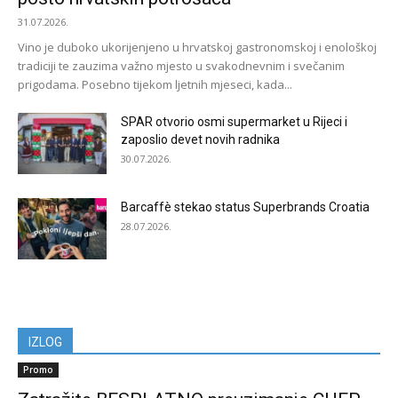
31.07.2026.
Vino je duboko ukorijenjeno u hrvatskoj gastronomskoj i enološkoj
tradiciji te zauzima važno mjesto u svakodnevnim i svečanim
prigodama. Posebno tijekom ljetnih mjeseci, kada...
SPAR otvorio osmi supermarket u Rijeci i
zaposlio devet novih radnika
30.07.2026.
Barcaffè stekao status Superbrands Croatia
28.07.2026.
IZLOG
Promo