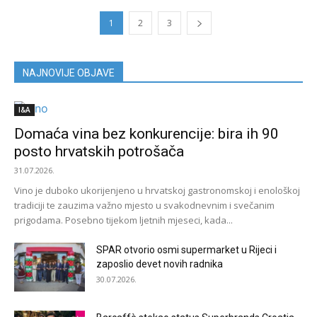
1
2
3
NAJNOVIJE OBJAVE
I&A
Domaća vina bez konkurencije: bira ih 90
posto hrvatskih potrošača
31.07.2026.
Vino je duboko ukorijenjeno u hrvatskoj gastronomskoj i enološkoj
tradiciji te zauzima važno mjesto u svakodnevnim i svečanim
prigodama. Posebno tijekom ljetnih mjeseci, kada...
SPAR otvorio osmi supermarket u Rijeci i
zaposlio devet novih radnika
30.07.2026.