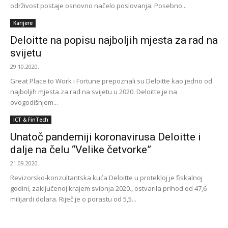
održivost postaje osnovno načelo poslovanja. Posebno...
Karijere
Deloitte na popisu najboljih mjesta za rad na
svijetu
29.10.2020.
Great Place to Work i Fortune prepoznali su Deloitte kao jedno od
najboljih mjesta za rad na svijetu u 2020. Deloitte je na
ovogodišnjem...
ICT & FinTech
Unatoč pandemiji koronavirusa Deloitte i
dalje na čelu “Velike četvorke”
21.09.2020.
Revizorsko-konzultantska kuća Deloitte u protekloj je fiskalnoj
godini, zaključenoj krajem svibnja 2020., ostvarila prihod od 47,6
milijardi dolara. Riječ je o porastu od 5,5...