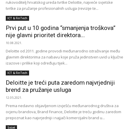
rukovoditelj hrvatskog ureda tvrtke Deloitte, najveće svjetske
tvrtke za pružanje profesionalnih usluga (revizije te...
ICT & FinTech
Prvi put u 10 godina “smanjenja troškova”
nije glavni prioritet direktora...
10.08.2021.
Deloitte od 2011. godine provodi međunarodno istraživanje među
glavnim direktorima za nabavu koje pruža jedinstven uvid u ključne
izazove i prilike koji određuju tijek...
ICT & FinTech
Deloitte je treći puta zaredom najvrjedniji
brend za pružanje usluga
12.05.2021.
Prema nedavno objavljenom izvješću međunarodnog društva za
ocjenu brandova, Brand Finance, Deloitte je treću godinu zaredom
prepoznat kao najvrjedniji i najjači komercijalni brand u...
Svijet