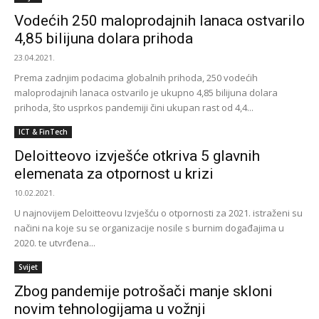
Vodećih 250 maloprodajnih lanaca ostvarilo
4,85 bilijuna dolara prihoda
23.04.2021.
Prema zadnjim podacima globalnih prihoda, 250 vodećih
maloprodajnih lanaca ostvarilo je ukupno 4,85 bilijuna dolara
prihoda, što usprkos pandemiji čini ukupan rast od 4,4...
ICT & FinTech
Deloitteovo izvješće otkriva 5 glavnih
elemenata za otpornost u krizi
10.02.2021.
U najnovijem Deloitteovu Izvješću o otpornosti za 2021. istraženi su
načini na koje su se organizacije nosile s burnim događajima u
2020. te utvrđena...
Svijet
Zbog pandemije potrošači manje skloni
novim tehnologijama u vožnji