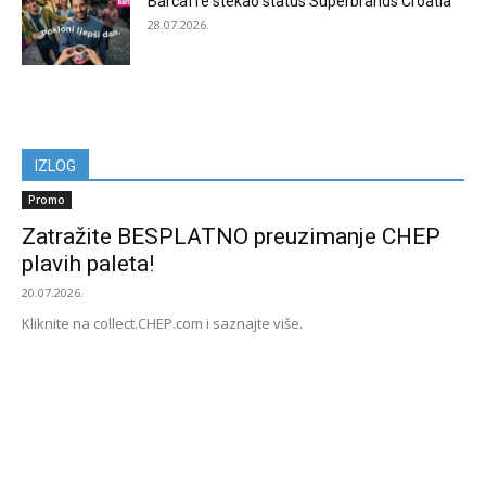
Barcaffè stekao status Superbrands Croatia
28.07.2026.
IZLOG
Promo
Zatražite BESPLATNO preuzimanje CHEP
plavih paleta!
20.07.2026.
Kliknite na collect.CHEP.com i saznajte više.