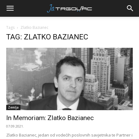
Tags
Zlatko Bazianec
TAG: ZLATKO BAZIANEC
Zemlja
In Memoriam: Zlatko Bazianec
07.09.2021.
Zlatko Bazianec, jedan od vodećih poslovnih savjetnika te Partner i