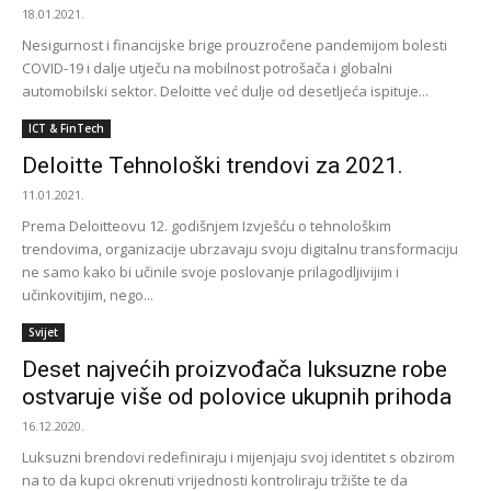
18.01.2021.
Nesigurnost i financijske brige prouzročene pandemijom bolesti
COVID-19 i dalje utječu na mobilnost potrošača i globalni
automobilski sektor. Deloitte već dulje od desetljeća ispituje...
ICT & FinTech
Deloitte Tehnološki trendovi za 2021.
11.01.2021.
Prema Deloitteovu 12. godišnjem Izvješću o tehnološkim
trendovima, organizacije ubrzavaju svoju digitalnu transformaciju
ne samo kako bi učinile svoje poslovanje prilagodljivijim i
učinkovitijim, nego...
Svijet
Deset najvećih proizvođača luksuzne robe
ostvaruje više od polovice ukupnih prihoda
16.12.2020.
Luksuzni brendovi redefiniraju i mijenjaju svoj identitet s obzirom
na to da kupci okrenuti vrijednosti kontroliraju tržište te da