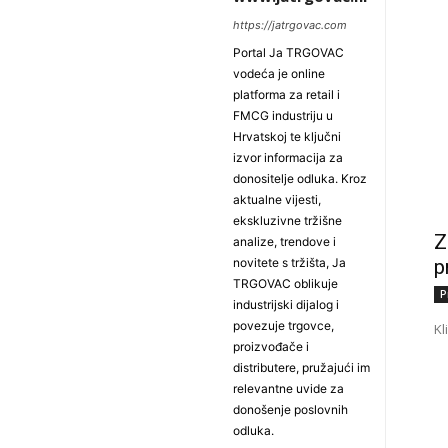
https://jatrgovac.com
Portal Ja TRGOVAC
vodeća je online
platforma za retail i
FMCG industriju u
Hrvatskoj te ključni
izvor informacija za
donositelje odluka. Kroz
aktualne vijesti,
ekskluzivne tržišne
Z
analize, trendove i
p
novitete s tržišta, Ja
TRGOVAC oblikuje
P
industrijski dijalog i
povezuje trgovce,
Kl
proizvođače i
distributere, pružajući im
relevantne uvide za
donošenje poslovnih
odluka.