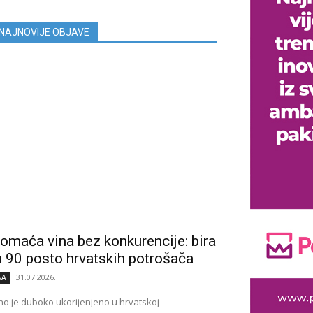
NAJNOVIJE OBJAVE
omaća vina bez konkurencije: bira
h 90 posto hrvatskih potrošača
31.07.2026.
&A
no je duboko ukorijenjeno u hrvatskoj