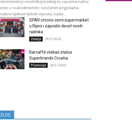
stronomskoj i enološkoj tradiciji te zauzima važno
esto u svakodnevnim i svečanim prigodama.
sebno tijekom ljetnih mjeseci, kada...
SPAR otvorio osmi supermarket
u Rijeci i zaposlio devet novih
radnika
30.07.2026.
Zemlja
Barcaffè stekao status
Superbrands Croatia
28.07.2026.
Promocije
IZLOG