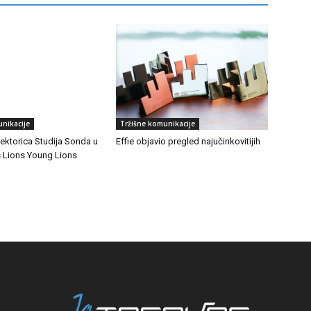
nikacije
Tržišne komunikacije
rektorica Studija Sonda u
Effie objavio pregled najučinkovitijih
s Lions Young Lions