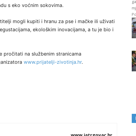
ga
andu s eko voćnim sokovima.
mj
Po
telji mogli kupiti i hranu za pse i mačke ili uživati
gustacijama, ekološkim inovacijama, a tu je bio i
e pročitati na službenim stranicama
ganizatora
www.prijatelji-zivotinja.hr
.
www.jatrgovac.hr