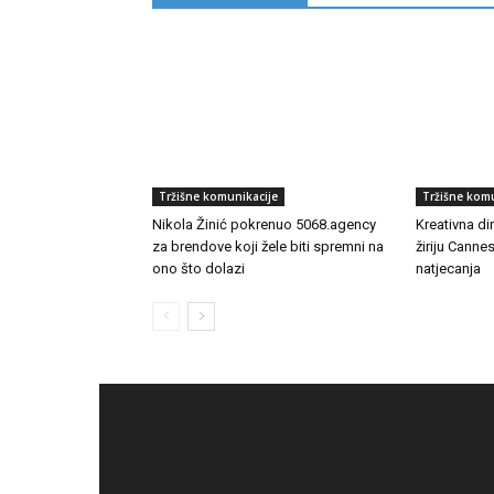
Tržišne komunikacije
Tržišne komu
Nikola Žinić pokrenuo 5068.agency
Kreativna di
za brendove koji žele biti spremni na
žiriju Canne
ono što dolazi
natjecanja