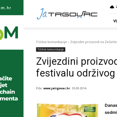
Ja
TRGOVAC
VI
Tržišne komunikacije
Zvijezdini proizvodi na ZeGeVeG
Tržišne komunikacije
Zvijezdini proizv
festivalu održivog 
Piše:
www.jatrgovac.hr
05.09.2014.
Danas
sedmi