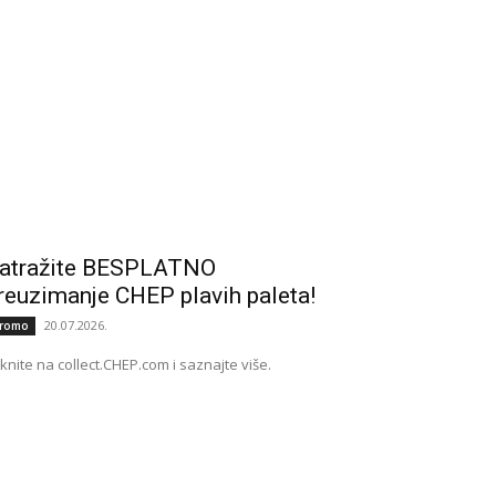
atražite BESPLATNO
reuzimanje CHEP plavih paleta!
20.07.2026.
romo
iknite na collect.CHEP.com i saznajte više.