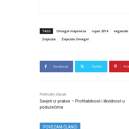
TAGS
Omegol majoneza
rujan 2014
veganski 
Zvijezda
Zvijezda Omegol
Facebook
Twitter
Pin
Prethodni članak
Savjeti iz prakse – Profitabilnost i likvidnost u
poduzećima
POVEZANI ČLANCI