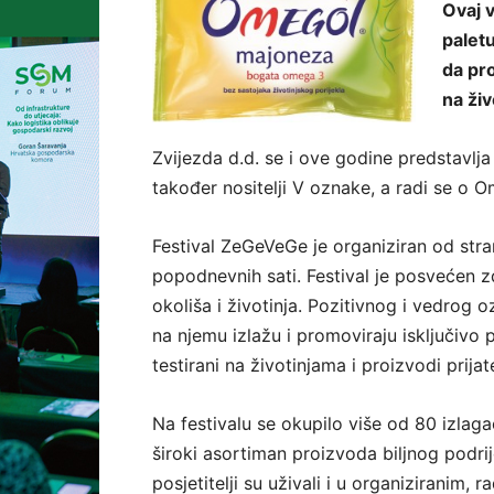
Ovaj v
palet
da pro
na živ
Zvijezda d.d. se i ove godine predstavlja
također nositelji V oznake, a radi se o O
Festival ZeGeVeGe je organiziran od strane
popodnevnih sati. Festival je posvećen zd
okoliša i životinja. Pozitivnog i vedrog 
na njemu izlažu i promoviraju isključivo p
testirani na životinjama i proizvodi prijat
Na festivalu se okupilo više od 80 izlagača
široki asortiman proizvoda biljnog podrij
posjetitelji su uživali i u organiziranim