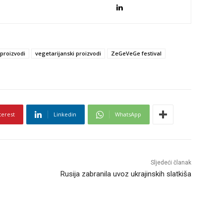
proizvodi
vegetarijanski proizvodi
ZeGeVeGe festival
terest
Linkedin
WhatsApp
Sljedeći članak
Rusija zabranila uvoz ukrajinskih slatkiša