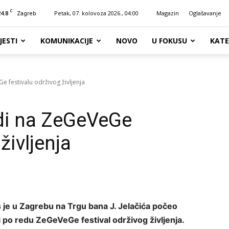
C
24.8
Petak, 07. kolovoza 2026., 04:00
Magazin
Oglašavanje
Zagreb
JESTI
KOMUNIKACIJE
NOVO
U FOKUSU
KATE
e festivalu održivog življenja
odi na ZeGeVeGe
življenja
 je u Zagrebu na Trgu bana J. Jelačića počeo
 po redu ZeGeVeGe festival održivog življenja.