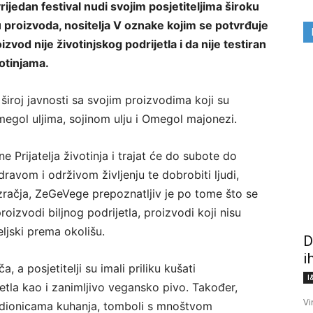
rijedan festival nudi svojim posjetiteljima široku
u proizvoda, nositelja V oznake kojim se potvrđuje
izvod nije životinjskog podrijetla i da nije testiran
otinjama.
 široj javnosti sa svojim proizvodima koji su
megol uljima, sojinom ulju i Omegol majonezi.
 Prijatelja životinja i trajat će do subote do
ravom i održivom življenju te dobrobiti ljudi,
ozračja, ZeGeVege prepoznatljiv je po tome što se
roizvodi biljnog podrijetla, proizvodi koji nisu
eljski prema okolišu.
D
i
, a posjetitelji su imali priliku kušati
I
etla kao i zanimljivo vegansko pivo. Također,
Vi
, radionicama kuhanja, tomboli s mnoštvom