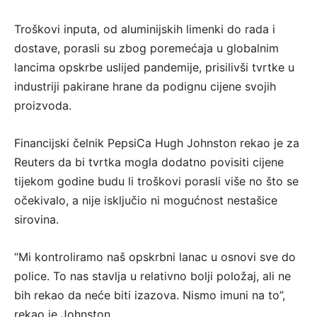
Troškovi inputa, od aluminijskih limenki do rada i
dostave, porasli su zbog poremećaja u globalnim
lancima opskrbe uslijed pandemije, prisilivši tvrtke u
industriji pakirane hrane da podignu cijene svojih
proizvoda.
Financijski čelnik PepsiCa Hugh Johnston rekao je za
Reuters da bi tvrtka mogla dodatno povisiti cijene
tijekom godine budu li troškovi porasli više no što se
očekivalo, a nije isključio ni mogućnost nestašice
sirovina.
“Mi kontroliramo naš opskrbni lanac u osnovi sve do
police. To nas stavlja u relativno bolji položaj, ali ne
bih rekao da neće biti izazova. Nismo imuni na to”,
rekao je Johnston.