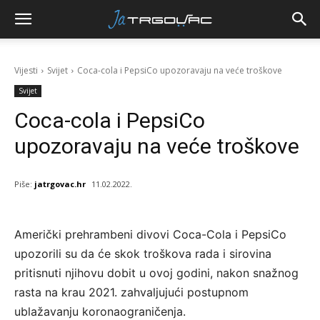
Vijesti
Svijet
Coca-cola i PepsiCo upozoravaju na veće troškove
Svijet
Coca-cola i PepsiCo
upozoravaju na veće troškove
Piše:
jatrgovac.hr
11.02.2022.
Američki prehrambeni divovi Coca-Cola i PepsiCo
upozorili su da će skok troškova rada i sirovina
pritisnuti njihovu dobit u ovoj godini, nakon snažnog
rasta na krau 2021. zahvaljujući postupnom
ublažavanju koronaograničenja.