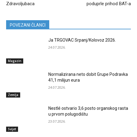
Zdravoljubaca
poduprle prihod BAT-a
POVEZANI ČLANCI
Ja TRGOVAC Srpanj/Kolovoz 2026.
24.07.2026.
Magazin
Normalizirana neto dobit Grupe Podravka
41,1 milijun eura
24.07.2026.
Zemlja
Nestlé ostvario 3,6 posto organskog rasta
u prvom polugodištu
23.07.2026.
Svijet