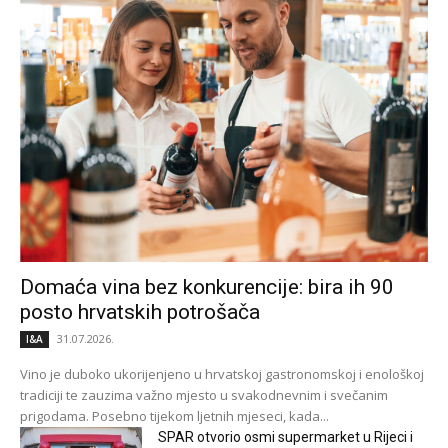
Domaća vina bez konkurencije: bira ih 90
posto hrvatskih potrošača
31.07.2026.
I&A
Vino je duboko ukorijenjeno u hrvatskoj gastronomskoj i enološkoj
tradiciji te zauzima važno mjesto u svakodnevnim i svečanim
prigodama. Posebno tijekom ljetnih mjeseci, kada...
SPAR otvorio osmi supermarket u Rijeci i