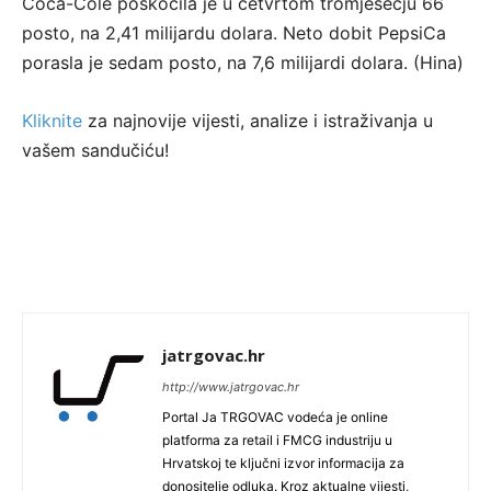
Coca-Cole poskočila je u četvrtom tromjesečju 66
posto, na 2,41 milijardu dolara. Neto dobit PepsiCa
porasla je sedam posto, na 7,6 milijardi dolara. (Hina)
Kliknite
za najnovije vijesti, analize i istraživanja u
vašem sandučiću!
jatrgovac.hr
http://www.jatrgovac.hr
Portal Ja TRGOVAC vodeća je online
platforma za retail i FMCG industriju u
Hrvatskoj te ključni izvor informacija za
donositelje odluka. Kroz aktualne vijesti,