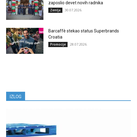
zaposlio devet novih radnika
30.07.2026.
Zemlja
Barcaffè stekao status Superbrands
Croatia
28.07.2026.
Promocije
IZLOG