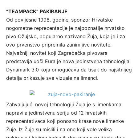
“TEAMPACK” PAKIRANJE
Od povijesne 1998. godine, sponzor Hrvatske
nogometne reprezentacije je najpoznatije hrvatsko
pivo Ožujsko, popularno nazivano Žuja, koja je i za
ovo prvenstvo pripremila zanimljive novitete.
Najvažniji novitet koji Zagrebačka pivovara
predstavlja uoči Eura je nova jedinstvena tehnologija
Dynamark 3.0 koja omogućava da tisak do najsitnijeg
detalja prikazuje sve vizuale na limenci.
Zahvaljujući novoj tehnologiji Žuja je s limenkama
napravila jedinstvenu seriju od 12 hrvatskih
reprezentativaca koji ponosno krase nove limenke
Žuje. Iz Žuje su mislili i na one koji vole velika
pakiranja i kojima jedna ili dva piva nisu dosta da u