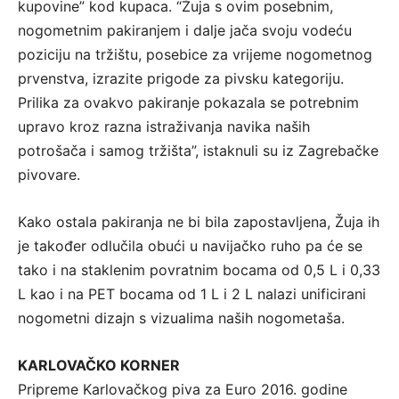
kupovine” kod kupaca. “Žuja s ovim posebnim,
nogometnim pakiranjem i dalje jača svoju vodeću
poziciju na tržištu, posebice za vrijeme nogometnog
prvenstva, izrazite prigode za pivsku kategoriju.
Prilika za ovakvo pakiranje pokazala se potrebnim
upravo kroz razna istraživanja navika naših
potrošača i samog tržišta”, istaknuli su iz Zagrebačke
pivovare.
Kako ostala pakiranja ne bi bila zapostavljena, Žuja ih
je također odlučila obući u navijačko ruho pa će se
tako i na staklenim povratnim bocama od 0,5 L i 0,33
L kao i na PET bocama od 1 L i 2 L nalazi unificirani
nogometni dizajn s vizualima naših nogometaša.
KARLOVAČKO KORNER
Pripreme Karlovačkog piva za Euro 2016. godine