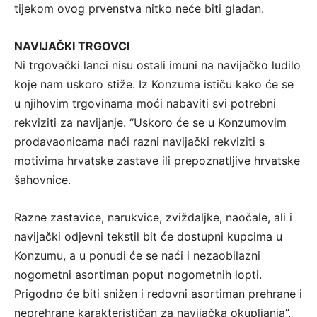
tijekom ovog prvenstva nitko neće biti gladan.
NAVIJAČKI TRGOVCI
Ni trgovački lanci nisu ostali imuni na navijačko ludilo
koje nam uskoro stiže. Iz Konzuma ističu kako će se
u njihovim trgovinama moći nabaviti svi potrebni
rekviziti za navijanje. “Uskoro će se u Konzumovim
prodavaonicama naći razni navijački rekviziti s
motivima hrvatske zastave ili prepoznatljive hrvatske
šahovnice.
Razne zastavice, narukvice, zviždaljke, naočale, ali i
navijački odjevni tekstil bit će dostupni kupcima u
Konzumu, a u ponudi će se naći i nezaobilazni
nogometni asortiman poput nogometnih lopti.
Prigodno će biti snižen i redovni asortiman prehrane i
neprehrane karakterističan za navijačka okupljanja”,