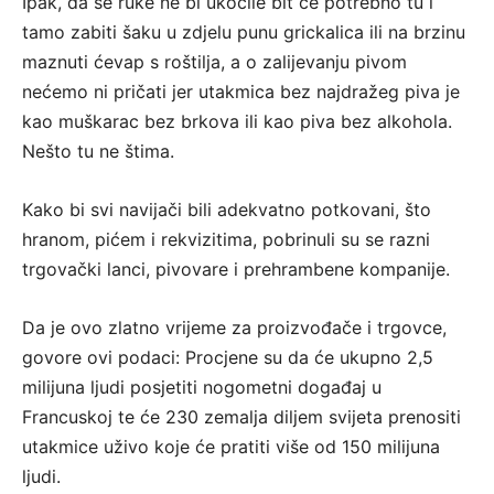
Ipak, da se ruke ne bi ukočile bit će potrebno tu i
tamo zabiti šaku u zdjelu punu grickalica ili na brzinu
maznuti ćevap s roštilja, a o zalijevanju pivom
nećemo ni pričati jer utakmica bez najdražeg piva je
kao muškarac bez brkova ili kao piva bez alkohola.
Nešto tu ne štima.
Kako bi svi navijači bili adekvatno potkovani, što
hranom, pićem i rekvizitima, pobrinuli su se razni
trgovački lanci, pivovare i prehrambene kompanije.
Da je ovo zlatno vrijeme za proizvođače i trgovce,
govore ovi podaci: Procjene su da će ukupno 2,5
milijuna ljudi posjetiti nogometni događaj u
Francuskoj te će 230 zemalja diljem svijeta prenositi
utakmice uživo koje će pratiti više od 150 milijuna
ljudi.