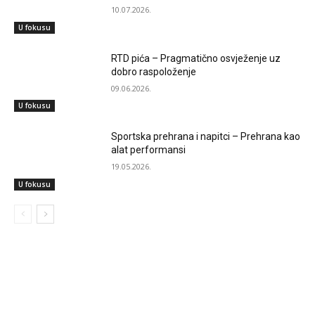
10.07.2026.
U fokusu
RTD pića – Pragmatično osvježenje uz
dobro raspoloženje
09.06.2026.
U fokusu
Sportska prehrana i napitci – Prehrana kao
alat performansi
19.05.2026.
U fokusu