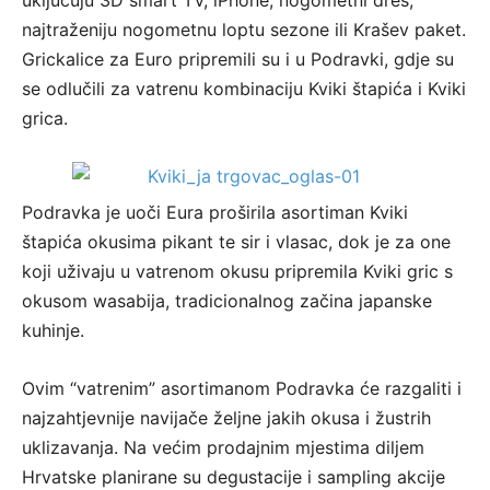
uključuju 3D smart TV, iPhone, nogometni dres,
najtraženiju nogometnu loptu sezone ili Krašev paket.
Grickalice za Euro pripremili su i u Podravki, gdje su
se odlučili za vatrenu kombinaciju Kviki štapića i Kviki
grica.
Podravka je uoči Eura proširila asortiman Kviki
štapića okusima pikant te sir i vlasac, dok je za one
koji uživaju u vatrenom okusu pripremila Kviki gric s
okusom wasabija, tradicionalnog začina japanske
kuhinje.
Ovim “vatrenim” asortimanom Podravka će razgaliti i
najzahtjevnije navijače željne jakih okusa i žustrih
uklizavanja. Na većim prodajnim mjestima diljem
Hrvatske planirane su degustacije i sampling akcije