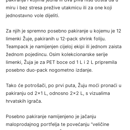
miru i bez stresa prežive utakmicu ili za one koji
jednostavno vole dijeliti.
Za njih je spremno posebno pakiranje u kojemu je 12
limenki Žuje, pakiranih u 12-pack shrink foliju.
Teampack je namijenjen cijeloj ekipi ili jednom zaista
žednom pojedincu. Osim kolekcionarske serije
limenki, Žuja je za PET boce od 1 L i 2 L pripremila
posebno duo-pack nogometno izdanje.
Tako će potrošači, po prvi puta, Žuju moći pronaći u
pakiranju od 2×1 L, odnosno 2×2 L, s vizualima
hrvatskih igrača.
Posebno pakiranje namijenjeno je jačanju
maloprodajnog portfelja te povećanju “veličine