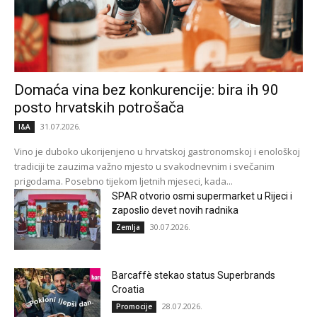
Domaća vina bez konkurencije: bira ih 90
posto hrvatskih potrošača
31.07.2026.
I&A
Vino je duboko ukorijenjeno u hrvatskoj gastronomskoj i enološkoj
tradiciji te zauzima važno mjesto u svakodnevnim i svečanim
prigodama. Posebno tijekom ljetnih mjeseci, kada...
SPAR otvorio osmi supermarket u Rijeci i
zaposlio devet novih radnika
30.07.2026.
Zemlja
Barcaffè stekao status Superbrands
Croatia
28.07.2026.
Promocije