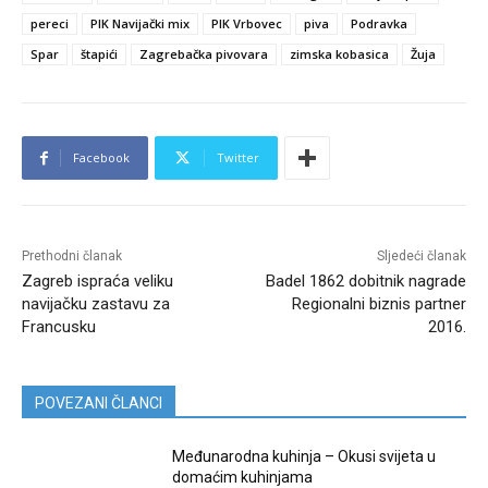
pereci
PIK Navijački mix
PIK Vrbovec
piva
Podravka
Spar
štapići
Zagrebačka pivovara
zimska kobasica
Žuja
Facebook
Twitter
Prethodni članak
Sljedeći članak
Zagreb ispraća veliku
Badel 1862 dobitnik nagrade
navijačku zastavu za
Regionalni biznis partner
Francusku
2016.
POVEZANI ČLANCI
Međunarodna kuhinja – Okusi svijeta u
domaćim kuhinjama