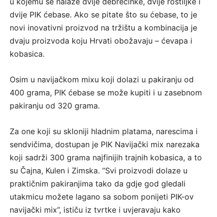
u kojemu se nalaze dvije debrecinke, dvije roštiljke i
dvije PIK ćebase. Ako se pitate što su ćebase, to je
novi inovativni proizvod na tržištu a kombinacija je
dvaju proizvoda koju Hrvati obožavaju – ćevapa i
kobasica.
Osim u navijačkom mixu koji dolazi u pakiranju od
400 grama, PIK ćebase se može kupiti i u zasebnom
pakiranju od 320 grama.
Za one koji su skloniji hladnim platama, narescima i
sendvičima, dostupan je PIK Navijački mix narezaka
koji sadrži 300 grama najfinijih trajnih kobasica, a to
su Čajna, Kulen i Zimska. “Svi proizvodi dolaze u
praktičnim pakiranjima tako da gdje god gledali
utakmicu možete lagano sa sobom ponijeti PIK-ov
navijački mix”, ističu iz tvrtke i uvjeravaju kako