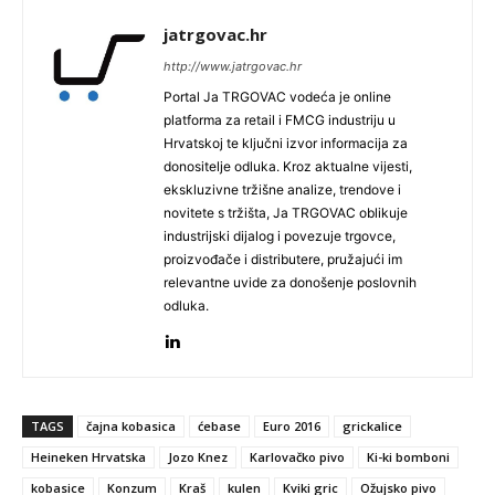
jatrgovac.hr
http://www.jatrgovac.hr
Portal Ja TRGOVAC vodeća je online
platforma za retail i FMCG industriju u
Hrvatskoj te ključni izvor informacija za
donositelje odluka. Kroz aktualne vijesti,
ekskluzivne tržišne analize, trendove i
novitete s tržišta, Ja TRGOVAC oblikuje
industrijski dijalog i povezuje trgovce,
proizvođače i distributere, pružajući im
relevantne uvide za donošenje poslovnih
odluka.
TAGS
čajna kobasica
ćebase
Euro 2016
grickalice
Heineken Hrvatska
Jozo Knez
Karlovačko pivo
Ki-ki bomboni
kobasice
Konzum
Kraš
kulen
Kviki gric
Ožujsko pivo