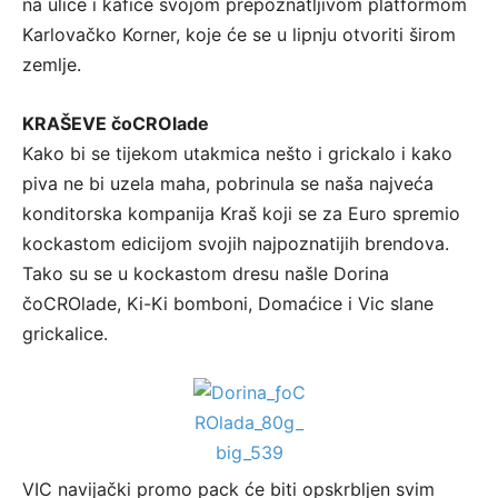
na ulice i kafiće svojom prepoznatljivom platformom
Karlovačko Korner, koje će se u lipnju otvoriti širom
zemlje.
KRAŠEVE čoCROlade
Kako bi se tijekom utakmica nešto i grickalo i kako
piva ne bi uzela maha, pobrinula se naša najveća
konditorska kompanija Kraš koji se za Euro spremio
kockastom edicijom svojih najpoznatijih brendova.
Tako su se u kockastom dresu našle Dorina
čoCROlade, Ki-Ki bomboni, Domaćice i Vic slane
grickalice.
VIC navijački promo pack će biti opskrbljen svim