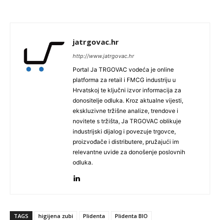
jatrgovac.hr
http://www.jatrgovac.hr
Portal Ja TRGOVAC vodeća je online
platforma za retail i FMCG industriju u
Hrvatskoj te ključni izvor informacija za
donositelje odluka. Kroz aktualne vijesti,
ekskluzivne tržišne analize, trendove i
novitete s tržišta, Ja TRGOVAC oblikuje
industrijski dijalog i povezuje trgovce,
proizvođače i distributere, pružajući im
relevantne uvide za donošenje poslovnih
odluka.
TAGS
higijena zubi
Plidenta
Plidenta BIO