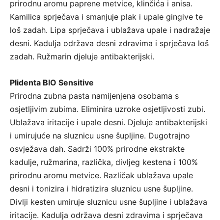
prirodnu aromu paprene metvice, klinčića i anisa.
Kamilica sprječava i smanjuje plak i upale gingive te
loš zadah. Lipa sprječava i ublažava upale i nadražaje
desni. Kadulja održava desni zdravima i sprječava loš
zadah. Ružmarin djeluje antibakterijski.
Plidenta BIO Sensitive
Prirodna zubna pasta namijenjena osobama s
osjetljivim zubima. Eliminira uzroke osjetljivosti zubi.
Ublažava iritacije i upale desni. Djeluje antibakterijski
i umirujuće na sluznicu usne šupljine. Dugotrajno
osvježava dah. Sadrži 100% prirodne ekstrakte
kadulje, ružmarina, različka, divljeg kestena i 100%
prirodnu aromu metvice. Različak ublažava upale
desni i tonizira i hidratizira sluznicu usne šupljine.
Divlji kesten umiruje sluznicu usne šupljine i ublažava
iritacije. Kadulja održava desni zdravima i sprječava