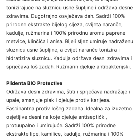
tonizirajuće na sluznicu usne šupljine i održava desne
zdravima. Dugotrajno osvježava dah. Sadrži 100%
prirodne ekstrakte bijelog sljeza, cvijeta naranče,
kadulje, ružmarina i 100% prirodnu aromu paprene
metvice, klinčića i anisa. Bijeli sljez umiruje nadraženu
sluznicu usne šupljine, a cvijet naranče tonizira i
hidratizira sluznicu. Kadulja održava desni zdravima i
sprječava loš zadah. Ružmarin djeluje antibakterijski.
Plidenta BIO Protective
Održava desni zdravima, štiti i sprječava nadražaje i
upale, smanjuje plak i djeluje protiv karijesa.
Fascinantna protiv lošeg zadaha. Idealna za izuzetno
osjetljive desni na koje djeluje antiseptički,
protuupalno i umirujuće. Sadrži 100% prirodne
ekstrakte lipe, kamilice, kadulje, ružmarina i 100%