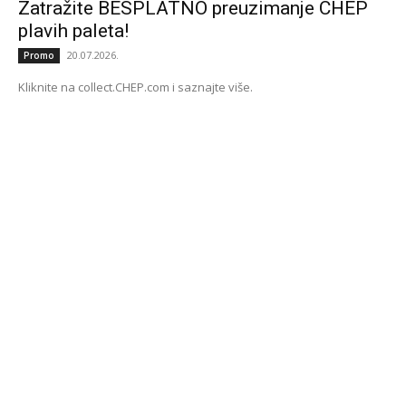
Zatražite BESPLATNO preuzimanje CHEP
plavih paleta!
20.07.2026.
Promo
Kliknite na collect.CHEP.com i saznajte više.