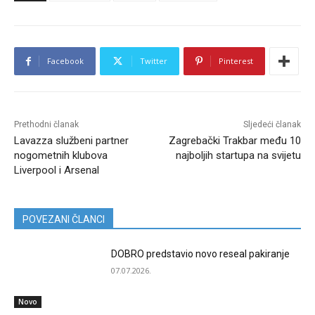
Facebook
Twitter
Pinterest
Prethodni članak
Sljedeći članak
Lavazza službeni partner
Zagrebački Trakbar među 10
nogometnih klubova
najboljih startupa na svijetu
Liverpool i Arsenal
POVEZANI ČLANCI
DOBRO predstavio novo reseal pakiranje
07.07.2026.
Novo