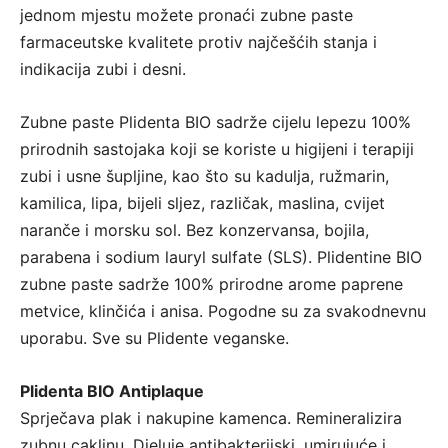
jednom mjestu možete pronaći zubne paste
farmaceutske kvalitete protiv najčešćih stanja i
indikacija zubi i desni.
Zubne paste Plidenta BIO sadrže cijelu lepezu 100%
prirodnih sastojaka koji se koriste u higijeni i terapiji
zubi i usne šupljine, kao što su kadulja, ružmarin,
kamilica, lipa, bijeli sljez, različak, maslina, cvijet
naranče i morsku sol. Bez konzervansa, bojila,
parabena i sodium lauryl sulfate (SLS). Plidentine BIO
zubne paste sadrže 100% prirodne arome paprene
metvice, klinčića i anisa. Pogodne su za svakodnevnu
uporabu. Sve su Plidente veganske.
Plidenta BIO Antiplaque
Sprječava plak i nakupine kamenca. Remineralizira
zubnu caklinu. Djeluje antibakterijski, umirujuće i