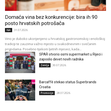
Domaća vina bez konkurencije: bira ih 90
posto hrvatskih potrošača
31.07.2026.
I&A
Vino je duboko ukorijenjeno u hrvatskoj gastronomskoj i enološkoj
tradiciji te zauzima važno mjesto u svakodnevnim i svečanim
prigodama. Posebno tijekom ljetnih mjeseci, kada...
SPAR otvorio osmi supermarket u Rijeci i
zaposlio devet novih radnika
30.07.2026.
Zemlja
Barcaffè stekao status Superbrands
Croatia
28.07.2026.
Promocije