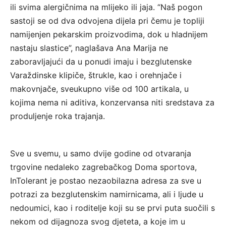
ili svima alergičnima na mlijeko ili jaja. “Naš pogon
sastoji se od dva odvojena dijela pri čemu je topliji
namijenjen pekarskim proizvodima, dok u hladnijem
nastaju slastice”, naglašava Ana Marija ne
zaboravljajući da u ponudi imaju i bezglutenske
Varaždinske klipiče, štrukle, kao i orehnjače i
makovnjače, sveukupno više od 100 artikala, u
kojima nema ni aditiva, konzervansa niti sredstava za
produljenje roka trajanja.
Sve u svemu, u samo dvije godine od otvaranja
trgovine nedaleko zagrebačkog Doma sportova,
InTolerant je postao nezaobilazna adresa za sve u
potrazi za bezglutenskim namirnicama, ali i ljude u
nedoumici, kao i roditelje koji su se prvi puta suočili s
nekom od dijagnoza svog djeteta, a koje im u