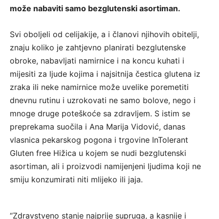
može nabaviti samo bezglutenski asortiman.
Svi oboljeli od celijakije, a i članovi njihovih obitelji,
znaju koliko je zahtjevno planirati bezglutenske
obroke, nabavljati namirnice i na koncu kuhati i
mijesiti za ljude kojima i najsitnija čestica glutena iz
zraka ili neke namirnice može uvelike poremetiti
dnevnu rutinu i uzrokovati ne samo bolove, nego i
mnoge druge poteškoće sa zdravljem. S istim se
preprekama suočila i Ana Marija Vidović, danas
vlasnica pekarskog pogona i trgovine InTolerant
Gluten free Hižica u kojem se nudi bezglutenski
asortiman, ali i proizvodi namijenjeni ljudima koji ne
smiju konzumirati niti mlijeko ili jaja.
“Zdravstveno stanje najprije supruga, a kasnije i