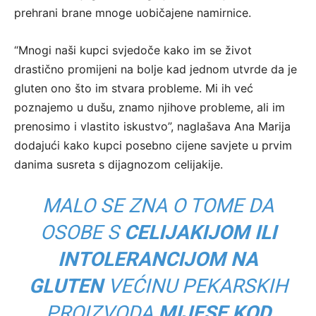
prehrani brane mnoge uobičajene namirnice.
“Mnogi naši kupci svjedoče kako im se život
drastično promijeni na bolje kad jednom utvrde da je
gluten ono što im stvara probleme. Mi ih već
poznajemo u dušu, znamo njihove probleme, ali im
prenosimo i vlastito iskustvo”, naglašava Ana Marija
dodajući kako kupci posebno cijene savjete u prvim
danima susreta s dijagnozom celijakije.
MALO SE ZNA O TOME DA
OSOBE S
CELIJAKIJOM ILI
INTOLERANCIJOM NA
GLUTEN
VEĆINU PEKARSKIH
PROIZVODA
MIJESE KOD