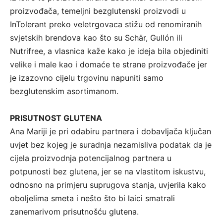
proizvođača, temeljni bezglutenski proizvodi u
InTolerant preko veletrgovaca stižu od renomiranih
svjetskih brendova kao što su Schär, Gullón ili
Nutrifree, a vlasnica kaže kako je ideja bila objediniti
velike i male kao i domaće te strane proizvođače jer
je izazovno cijelu trgovinu napuniti samo
bezglutenskim asortimanom.
PRISUTNOST GLUTENA
Ana Mariji je pri odabiru partnera i dobavljača ključan
uvjet bez kojeg je suradnja nezamisliva podatak da je
cijela proizvodnja potencijalnog partnera u
potpunosti bez glutena, jer se na vlastitom iskustvu,
odnosno na primjeru suprugova stanja, uvjerila kako
oboljelima smeta i nešto što bi laici smatrali
zanemarivom prisutnošću glutena.