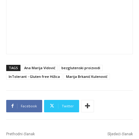
TAGS
Ana Marija Vidović
bezglutenski proizvodi
InTolerant - Gluten free Hižica
Marija Brkanić Kulenović
Facebook
Twitter
Prethodni članak
Sljedeći članak