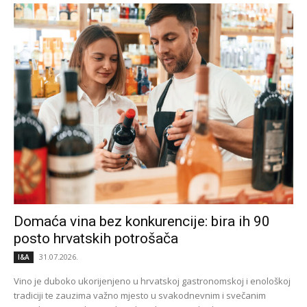
Domaća vina bez konkurencije: bira ih 90
posto hrvatskih potrošača
31.07.2026.
I&A
Vino je duboko ukorijenjeno u hrvatskoj gastronomskoj i enološkoj
tradiciji te zauzima važno mjesto u svakodnevnim i svečanim