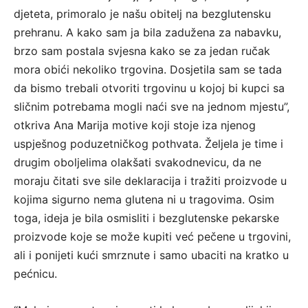
djeteta, primoralo je našu obitelj na bezglutensku
prehranu. A kako sam ja bila zadužena za nabavku,
brzo sam postala svjesna kako se za jedan ručak
mora obići nekoliko trgovina. Dosjetila sam se tada
da bismo trebali otvoriti trgovinu u kojoj bi kupci sa
sličnim potrebama mogli naći sve na jednom mjestu”,
otkriva Ana Marija motive koji stoje iza njenog
uspješnog poduzetničkog pothvata. Željela je time i
drugim oboljelima olakšati svakodnevicu, da ne
moraju čitati sve sile deklaracija i tražiti proizvode u
kojima sigurno nema glutena ni u tragovima. Osim
toga, ideja je bila osmisliti i bezglutenske pekarske
proizvode koje se može kupiti već pečene u trgovini,
ali i ponijeti kući smrznute i samo ubaciti na kratko u
pećnicu.