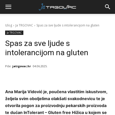
Izlog
Ja TRGOVAC
Spas za sve ljude s intolerancijom na gluten
Ja TRGOVAC
Spas za sve ljude s
intolerancijom na gluten
Piše:
jatrgovac.hr
04.06.2025.
Ana Marija Vidović je, poučena vlastitim iskustvom,
željela svim oboljelima olakšati svakodnevicu te je
otvorila pogon za proizvodnju pekarskih proizvoda
te dućan InTolerant – Gluten free Hižica u kojem se