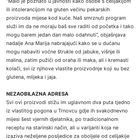
“Malo je poznato u javnosti kako osobe s celijakijom
ili intolerancijom na gluten većinu pekarskih
proizvoda mijese kod kuće. Naš smrznuti program
služi im da ne moraju baš sve raditi od početka i tako
mogu barem jedan dan malo odahnuti”, objašnjava
nadalje Ana Marija nabrajajući kako se u dućanu
mogu nabaviti voćne štrukle od jabuke, višnje ili
malina, zatim pužići od oraha ili maka, ali i kremasti
kolači, svi iz njihove vlastite proizvodnje koji su bez
glutena, mlijeka i jaja.
NEZAOBILAZNA ADRESA
Svi ovi proizvodi stižu im uglavnom dva puta tjedno
iz vlastitog pogona u Trnovcu gdje ih svakodnevno
mijesi šest vjernih djelatnika, po tradicionalnom
receptu na starinski način, ali u varijanti koja ne
izaziva neželjene posljedice za oboljele od celijakije