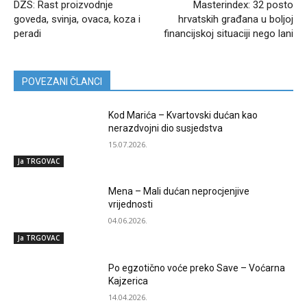
DZS: Rast proizvodnje
Masterindex: 32 posto
goveda, svinja, ovaca, koza i
hrvatskih građana u boljoj
peradi
financijskoj situaciji nego lani
POVEZANI ČLANCI
Kod Marića – Kvartovski dućan kao
nerazdvojni dio susjedstva
15.07.2026.
Ja TRGOVAC
Mena – Mali dućan neprocjenjive
vrijednosti
04.06.2026.
Ja TRGOVAC
Po egzotično voće preko Save – Voćarna
Kajzerica
14.04.2026.