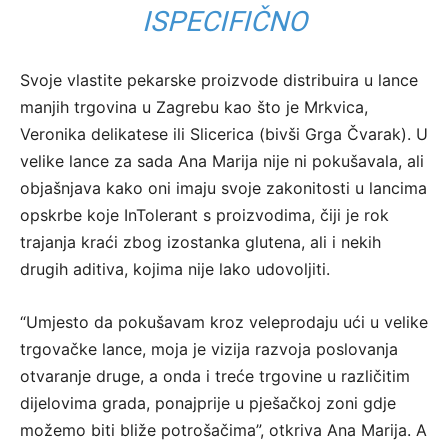
ISPECIFIČNO
Svoje vlastite pekarske proizvode distribuira u lance
manjih trgovina u Zagrebu kao što je Mrkvica,
Veronika delikatese ili Slicerica (bivši Grga Čvarak). U
velike lance za sada Ana Marija nije ni pokušavala, ali
objašnjava kako oni imaju svoje zakonitosti u lancima
opskrbe koje InTolerant s proizvodima, čiji je rok
trajanja kraći zbog izostanka glutena, ali i nekih
drugih aditiva, kojima nije lako udovoljiti.
“Umjesto da pokušavam kroz veleprodaju ući u velike
trgovačke lance, moja je vizija razvoja poslovanja
otvaranje druge, a onda i treće trgovine u različitim
dijelovima grada, ponajprije u pješačkoj zoni gdje
možemo biti bliže potrošačima”, otkriva Ana Marija. A