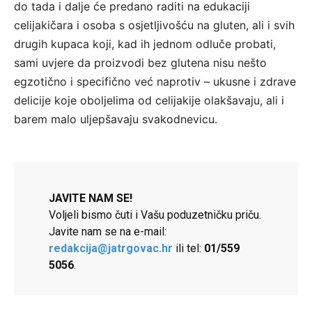
do tada i dalje će predano raditi na edukaciji
celijakičara i osoba s osjetljivošću na gluten, ali i svih
drugih kupaca koji, kad ih jednom odluče probati,
sami uvjere da proizvodi bez glutena nisu nešto
egzotično i specifično već naprotiv – ukusne i zdrave
delicije koje oboljelima od celijakije olakšavaju, ali i
barem malo uljepšavaju svakodnevicu.
JAVITE NAM SE!
Voljeli bismo čuti i Vašu poduzetničku priču.
Javite nam se na e-mail:
redakcija@jatrgovac.hr
ili tel:
01/559
5056
.