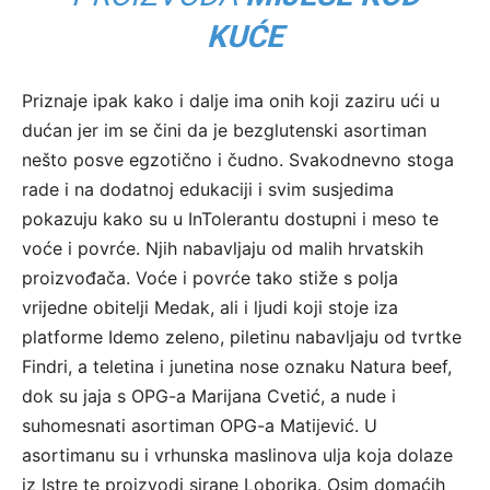
KUĆE
Priznaje ipak kako i dalje ima onih koji zaziru ući u
dućan jer im se čini da je bezglutenski asortiman
nešto posve egzotično i čudno. Svakodnevno stoga
rade i na dodatnoj edukaciji i svim susjedima
pokazuju kako su u InTolerantu dostupni i meso te
voće i povrće. Njih nabavljaju od malih hrvatskih
proizvođača. Voće i povrće tako stiže s polja
vrijedne obitelji Medak, ali i ljudi koji stoje iza
platforme Idemo zeleno, piletinu nabavljaju od tvrtke
Findri, a teletina i junetina nose oznaku Natura beef,
dok su jaja s OPG-a Marijana Cvetić, a nude i
suhomesnati asortiman OPG-a Matijević. U
asortimanu su i vrhunska maslinova ulja koja dolaze
iz Istre te proizvodi sirane Loborika. Osim domaćih