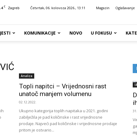
C
.4
Četvrtak, 06. kolovoza 2026., 13:11
Magazin
Oglašavanje
Zagreb
JESTI
KOMUNIKACIJE
NOVO
U FOKUSU
KATE
VIĆ
Analiza
Topli napitci – Vrijednosni rast
I
unatoč manjem volumenu
D
i
02.12.2022.
ih
Ukupno kategorija toplih napitaka u 2021. godini
31
o
zabilježila je pad količinske i rast vrijednosne
Vi
prodaje. Najveći pad količinske i vrijednosne prodaje
ga
pritom je ostvario...
mj