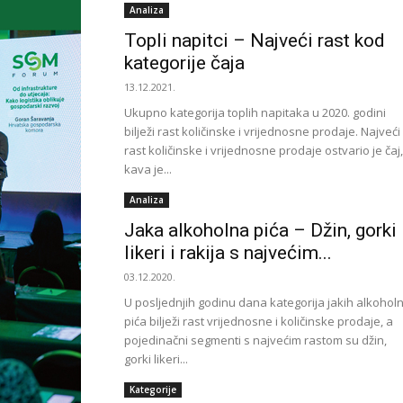
Analiza
Topli napitci – Najveći rast kod
kategorije čaja
13.12.2021.
Ukupno kategorija toplih napitaka u 2020. godini
bilježi rast količinske i vrijednosne prodaje. Najveći
rast količinske i vrijednosne prodaje ostvario je čaj,
kava je...
Analiza
Jaka alkoholna pića – Džin, gorki
likeri i rakija s najvećim...
03.12.2020.
U posljednjih godinu dana kategorija jakih alkoholn
pića bilježi rast vrijednosne i količinske prodaje, a
pojedinačni segmenti s najvećim rastom su džin,
gorki likeri...
Kategorije