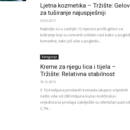
Ljetna kozmetika – Tržište: Gelov
za tuširanje najuspješniji
26.05.2017.
Najbolje su u zadnjih 12 mjeseci prošli gelovi za
tuširanje koji su ostvarili solidan rast kako u pogle
komadne, tako još više u pogledu...
Kategorije
Kreme za njegu lica i tijela –
Tržište: Relativna stabilnost
18.12.2015.
S 10,4 milijuna prodanih komada ukupno vrijednih
nešto više od 280 milijuna kuna i količinska i
vrijednosna prodaja zabilježile su identičan pad od
2,1%...