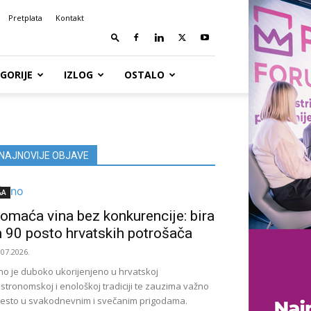
Pretplata
Kontakt
GORIJE
IZLOG
OSTALO
NAJNOVIJE OBJAVE
&A
omaća vina bez konkurencije: bira
h 90 posto hrvatskih potrošača
.07.2026.
no je duboko ukorijenjeno u hrvatskoj
stronomskoj i enološkoj tradiciji te zauzima važno
esto u svakodnevnim i svečanim prigodama.