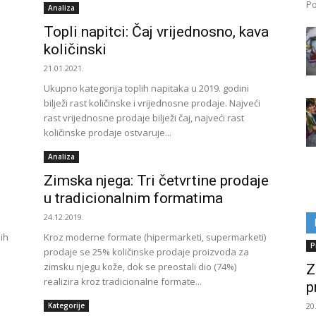
Po
Analiza
Topli napitci: Čaj vrijednosno, kava
količinski
21.01.2021.
Ukupno kategorija toplih napitaka u 2019. godini
bilježi rast količinske i vrijednosne prodaje. Najveći
rast vrijednosne prodaje bilježi čaj, najveći rast
količinske prodaje ostvaruje...
Analiza
Zimska njega: Tri četvrtine prodaje
u tradicionalnim formatima
24.12.2019.
ih
Kroz moderne formate (hipermarketi, supermarketi)
P
prodaje se 25% količinske prodaje proizvoda za
zimsku njegu kože, dok se preostali dio (74%)
Z
realizira kroz tradicionalne formate...
p
Kategorije
20