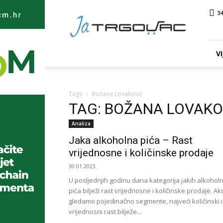
Ja
34
TRGOVAC
VI
Tags
Božana Lovaković
TAG: BOŽANA LOVAKO
Analiza
Jaka alkoholna pića – Rast
vrijednosne i količinske prodaje
30.01.2023.
U posljednjih godinu dana kategorija jakih alkoholn
pića bilježi rast vrijednosne i količinske prodaje. Ak
gledamo pojedinačno segmente, najveći količinski i
vrijednosni rast bilježe...