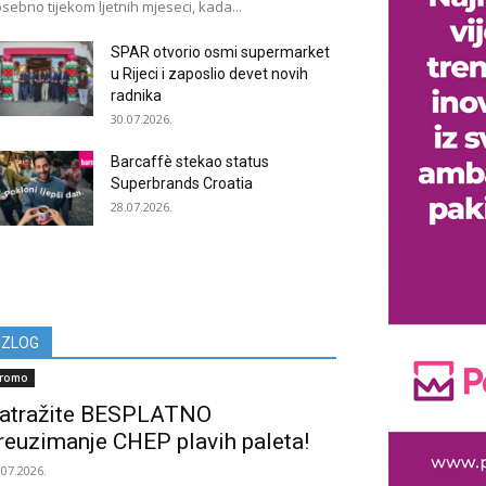
sebno tijekom ljetnih mjeseci, kada...
SPAR otvorio osmi supermarket
u Rijeci i zaposlio devet novih
radnika
30.07.2026.
Barcaffè stekao status
Superbrands Croatia
28.07.2026.
IZLOG
romo
atražite BESPLATNO
reuzimanje CHEP plavih paleta!
.07.2026.