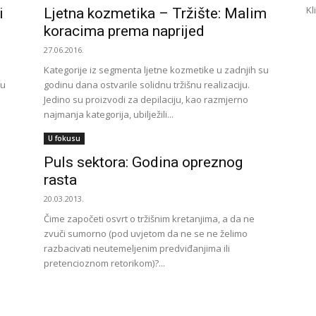
Kl
i
Ljetna kozmetika – Tržište: Malim
koracima prema naprijed
27.06.2016.
Kategorije iz segmenta ljetne kozmetike u zadnjih su
du
godinu dana ostvarile solidnu tržišnu realizaciju.
Jedino su proizvodi za depilaciju, kao razmjerno
najmanja kategorija, ubilježili...
U fokusu
Puls sektora: Godina opreznog
rasta
20.03.2013.
Čime započeti osvrt o tržišnim kretanjima, a da ne
zvuči sumorno (pod uvjetom da ne se ne želimo
razbacivati neutemeljenim predviđanjima ili
pretencioznom retorikom)?...