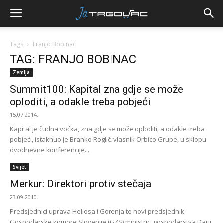
Tags
Franjo Bobinac
TAG: FRANJO BOBINAC
Zemlja
Summit100: Kapital zna gdje se može
oploditi, a odakle treba pobjeći
15.07.2014.
Kapital je čudna voćka, zna gdje se može oploditi, a odakle treba
pobjeći, istaknuo je Branko Roglić, vlasnik Orbico Grupe, u sklopu
dvodnevne konferencije...
Svijet
Merkur: Direktori protiv stečaja
23.09.2010.
Predsjednici uprava Heliosa i Gorenja te novi predsjednik
Gospodarske komore Slovenije (GZS) ministrici gospodarstva Darji