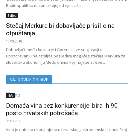
Radić uputili su molbu u kojoj od nje traže...
Svijet
Stečaj Merkura bi dobavljače prisilio na
otpuštanja
10.09.2010.
Dobavljači, među kojima je i Gorenje, sve su glasniji u
upozoravanju na ozbiljne posljedice mogućeg stečaja Merkura za
slovensku ekonomiju Među onima koji najviše strepe...
NAJNOVIJE OBJAVE
I&A
Domaća vina bez konkurencije: bira ih 90
posto hrvatskih potrošača
31.07.2026.
Vino je duboko ukorijenjeno u hrvatskoj gastronomskoj i enološkoj