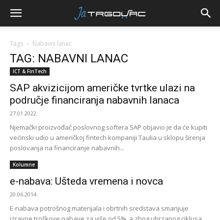
Tags
Nabavni lanac
TAG: NABAVNI LANAC
ICT & FinTech
SAP akvizicijom američke tvrtke ulazi na
područje financiranja nabavnih lanaca
27.01.2022.
Njemački proizvođač poslovnog softera SAP objavio je da će kupiti
većinski udio u američkoj fintech kompaniji Taulia u sklopu širenja
poslovanja na financiranje nabavnih...
Kolumne
e-nabava: Ušteda vremena i novca
20.06.2014.
E-nabava potrošnog materijala i obrtnih sredstava smanjuje
izravne troškove nabave za više od 5%, a zbog ubrzanog ciklusa