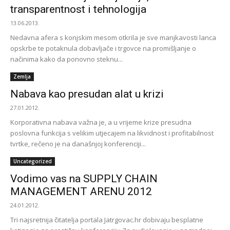
transparentnost i tehnologija
13.06.2013.
Nedavna afera s konjskim mesom otkrila je sve manjkavosti lanca
opskrbe te potaknula dobavljače i trgovce na promišljanje o
načinima kako da ponovno steknu...
Zemlja
Nabava kao presudan alat u krizi
27.01.2012.
Korporativna nabava važna je, a u vrijeme krize presudna
poslovna funkcija s velikim utjecajem na likvidnost i profitabilnost
tvrtke, rečeno je na današnjoj konferenciji...
Uncategorized
Vodimo vas na SUPPLY CHAIN
MANAGEMENT ARENU 2012
24.01.2012.
Tri najsretnija čitatelja portala Jatrgovac.hr dobivaju besplatne