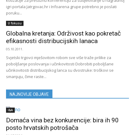
kotizacije za prestižnu konferenciju Za sudjelovanje u nagradnoj
igri portala Jatrgovac.hr i Infoarena grupe potrebno je poslati
poruku...
U fokusu
Globalna kretanja: Održivost kao pokretač
efikasnosti distribucijskih lanaca
05.10.2011.
Svjetski trgovci mješovitom robom sve više traže prilike za
poboljšanje poslovanja i učinkovitosti Dobrobiti poboljšane
učinkovitosti distribucijskog lanca su dvostruke: troškovi se
smanjuju, čime raste...
NAJNOVIJE OBJAVE
I&A
Domaća vina bez konkurencije: bira ih 90
posto hrvatskih potrošača