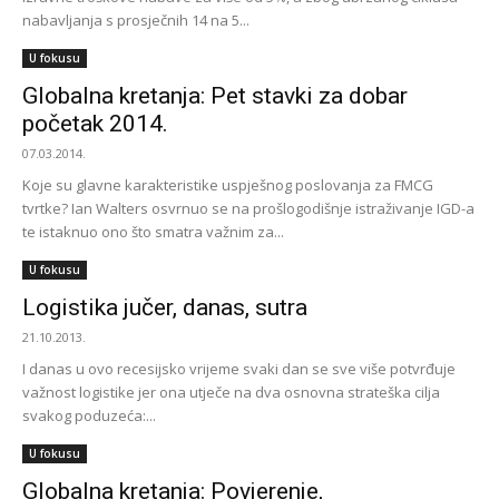
nabavljanja s prosječnih 14 na 5...
U fokusu
Globalna kretanja: Pet stavki za dobar
početak 2014.
07.03.2014.
Koje su glavne karakteristike uspješnog poslovanja za FMCG
tvrtke? Ian Walters osvrnuo se na prošlogodišnje istraživanje IGD-a
te istaknuo ono što smatra važnim za...
U fokusu
Logistika jučer, danas, sutra
21.10.2013.
I danas u ovo recesijsko vrijeme svaki dan se sve više potvrđuje
važnost logistike jer ona utječe na dva osnovna strateška cilja
svakog poduzeća:...
U fokusu
Globalna kretanja: Povjerenje,