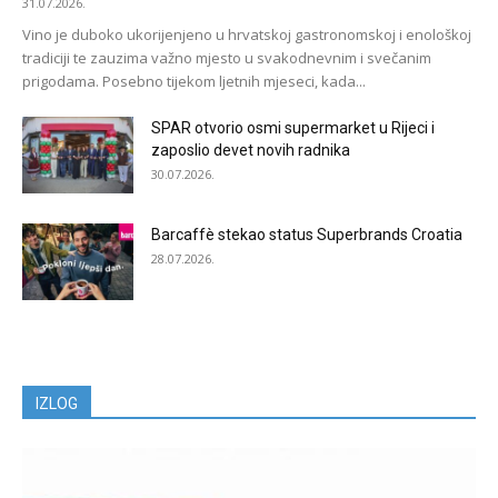
31.07.2026.
Vino je duboko ukorijenjeno u hrvatskoj gastronomskoj i enološkoj
tradiciji te zauzima važno mjesto u svakodnevnim i svečanim
prigodama. Posebno tijekom ljetnih mjeseci, kada...
SPAR otvorio osmi supermarket u Rijeci i
zaposlio devet novih radnika
30.07.2026.
Barcaffè stekao status Superbrands Croatia
28.07.2026.
IZLOG