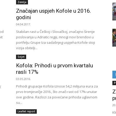
Zemlja
Značajan uspjeh Kofole u 2016.
godini
04.04.2017.
 od
Stabilan rast u Češkoj i Slovačkoj, značajno širenje
it
poslovanja u Adriatic regiji, mnogi novi brendovi u
portfelju Grupe Iza sadašnjeg uspjeha Kofole stoji
vizija obitelji...
Svijet
Kofola: Prihodi u prvom kvartalu
rasli 17%
03.05.2016.
P
g
Prihodi grupacije Kofola iznose 54,2 milijuna eura za
Z
prvo tromjesečje 2016., što znači rast od 17% unutar
ove godine. Razlozi za povećane prihoda uglavnom
p
su...
20
Leaflet report
Kl