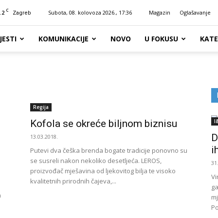
C
.2
Subota, 08. kolovoza 2026., 17:36
Magazin
Oglašavanje
Zagreb
JESTI
KOMUNIKACIJE
NOVO
U FOKUSU
KATE
Regija
Kofola se okreće biljnom biznisu
I
D
13.03.2018.
i
Putevi dva češka brenda bogate tradicije ponovno su
se susreli nakon nekoliko desetljeća. LEROS,
31
proizvođač mješavina od ljekovitog bilja te visoko
Vi
kvalitetnih prirodnih čajeva,...
ga
a
mj
Po