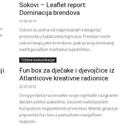
Sokovi – Leaflet report:
Dominacija brendova
31.08.2015.
an
Sokovi su jedna od najprisutnijih kategorija
te
proizvoda u katalozima trgovaca. Premda i voćni
sokovi imaju jake brendove, ipak pravoj dominaciji
nad trgovačkim markama svjedočimo...
Tržišne komunikacije
ji
Fun box za dječake i djevojčice iz
Atlanticove kreativne radionice
22.03.2012.
Ovog proljeća razveselite svoje najmlađe razigranim
dječjim poklon paketima. Ususret nadolazećem
Europskom nogometnom prvenstvu Atlantic grupa je
pripremila Fun box s pamučnom navijačkom
majicom...