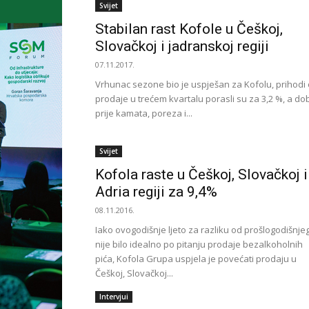
Svijet
Stabilan rast Kofole u Češkoj,
Slovačkoj i jadranskoj regiji
07.11.2017.
Vrhunac sezone bio je uspješan za Kofolu, prihodi
prodaje u trećem kvartalu porasli su za 3,2 %, a dob
prije kamata, poreza i...
Svijet
Kofola raste u Češkoj, Slovačkoj i
Adria regiji za 9,4%
08.11.2016.
Iako ovogodišnje ljeto za razliku od prošlogodišnje
nije bilo idealno po pitanju prodaje bezalkoholnih
pića, Kofola Grupa uspjela je povećati prodaju u
Češkoj, Slovačkoj...
Intervjui