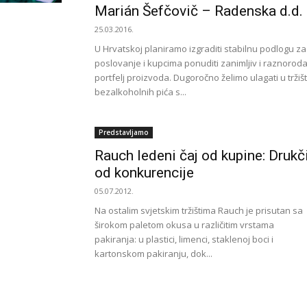
Marián Šefčovič – Radenska d.d.
25.03.2016.
U Hrvatskoj planiramo izgraditi stabilnu podlogu za
poslovanje i kupcima ponuditi zanimljiv i raznorod
portfelj proizvoda. Dugoročno želimo ulagati u tržiš
bezalkoholnih pića s...
Predstavljamo
Rauch ledeni čaj od kupine: Drukči
od konkurencije
05.07.2012.
Na ostalim svjetskim tržištima Rauch je prisutan sa
širokom paletom okusa u različitim vrstama
pakiranja: u plastici, limenci, staklenoj boci i
kartonskom pakiranju, dok...