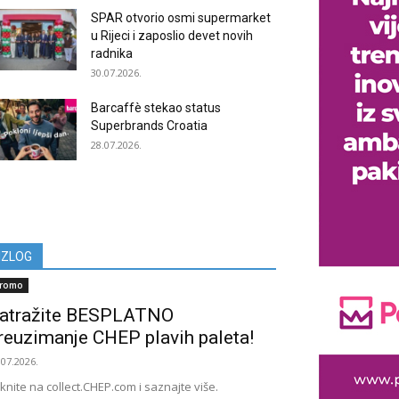
SPAR otvorio osmi supermarket
u Rijeci i zaposlio devet novih
radnika
30.07.2026.
Barcaffè stekao status
Superbrands Croatia
28.07.2026.
IZLOG
romo
atražite BESPLATNO
reuzimanje CHEP plavih paleta!
.07.2026.
iknite na collect.CHEP.com i saznajte više.