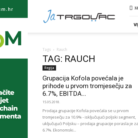
Ja
32
TRGOVAC
VI
Tags
Rauch
TAG: RAUCH
Regija
Grupacija Kofola povećala je
prihode u prvom tromjesečju za
6.7%, EBITDA...
15.05.2018.
Prodaja grupacije Kofola povećala se u prvom
tromjesečju za 10.9% - isključujući poljski segment,
uključujući Poljsku – prodaja grupacije porasla je z
6.7%. Ekonomski...