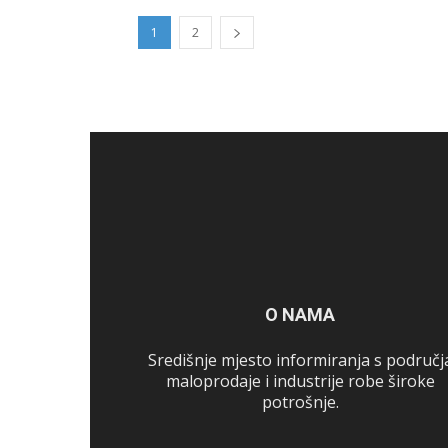
1
2
O NAMA
Središnje mjesto informiranja s područj
maloprodaje i industrije robe široke
potrošnje.