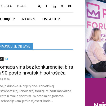
Pretplata
Kontakt
GORIJE
IZLOG
OSTALO
NAJNOVIJE OBJAVE
&A
omaća vina bez konkurencije: bira
h 90 posto hrvatskih potrošača
.07.2026.
no je duboko ukorijenjeno u hrvatskoj
stronomskoj i enološkoj tradiciji te zauzima važno
esto u svakodnevnim i svečanim prigodama.
sebno tijekom ljetnih mjeseci, kada...