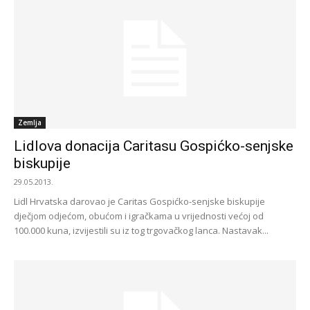
Zemlja
Lidlova donacija Caritasu Gospićko-senjske
biskupije
29.05.2013.
Lidl Hrvatska darovao je Caritas Gospićko-senjske biskupije
dječjom odjećom, obućom i igračkama u vrijednosti većoj od
100.000 kuna, izvijestili su iz tog trgovačkog lanca. Nastavak...