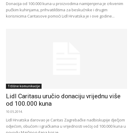
Donacija od 100.000 kuna u proizvodima namijenjena je crkvenim
pučkim kuhinjama, prihvatilištima za beskućnike i drugim
korisnicima Caritasove pomoći Lidl Hrvatska je i ove godine...
Tržišne komunikacije
Lidl Caritasu uručio donaciju vrijednu više
od 100.000 kuna
10.05.2014.
Lidl Hrvatska darovao je Caritas Zagrebačke nadbiskupije dječjom
odjećom, obućom i igračkama u vrijednosti većoj od 100.000 kuna u
povodu Majčinog dana koji je...