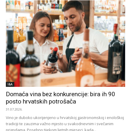
I&A
Domaća vina bez konkurencije: bira ih 90
posto hrvatskih potrošača
31.07.2026.
Vino je duboko ukorijenjeno u hrvatskoj gastronomskoj i enološkoj
tradiciji te zauzima važno mjesto u svakodnevnim i svečanim
prigodama. Posebno tijekom ljetnih mjeseci, kada...