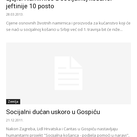
jeftinije 10 posto
28.03.2013.
Cijene osnovnih životnih namirnica i proizvoda za kućanstvo koji će
se naći u socijalnoj košarici u Srbiji već od 1. travnja bit će niže...
Zemlja
Socijalni dućan uskoro u Gospiću
21.12.2011.
Nakon Zagreba, Lidl Hrvatska i Caritas u Gospiću nastavljaju
humanitarni projekt "Socijalna košarica - podjela pomoći u naravi",