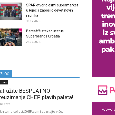
SPAR otvorio osmi supermarket
u Rijeci i zaposlio devet novih
radnika
30.07.2026.
Barcaffè stekao status
Superbrands Croatia
28.07.2026.
IZLOG
romo
atražite BESPLATNO
reuzimanje CHEP plavih paleta!
.07.2026.
iknite na collect.CHEP.com i saznajte više.