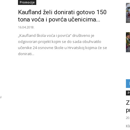
Promocije
Kaufland želi donirati gotovo 150
tona voća i povrća učenicima...
16.04.2018.
„Kaufland škola voća i povrća“ društveno je
odgovoran projekt kojim se do sada obuhvatilo
učenike 24 osnovne škole u Hrvatskoj kojima će se
donirati...
P
u
Z
p
20
Kl