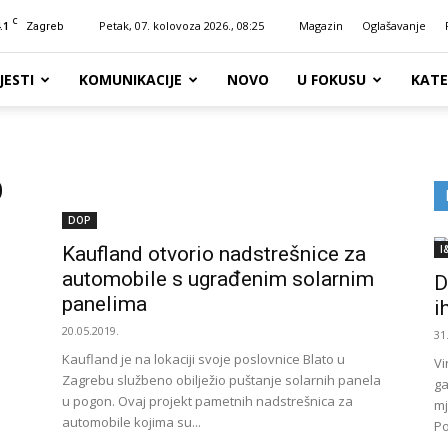
C
.1
Petak, 07. kolovoza 2026., 08:25
Magazin
Oglašavanje
Zagreb
JESTI
KOMUNIKACIJE
NOVO
U FOKUSU
KATE
O
DOP
Kaufland otvorio nadstrešnice za
I
automobile s ugrađenim solarnim
D
panelima
i
20.05.2019.
31
Kaufland je na lokaciji svoje poslovnice Blato u
Vi
Zagrebu službeno obilježio puštanje solarnih panela
ga
u pogon. Ovaj projekt pametnih nadstrešnica za
mj
automobile kojima su...
Po