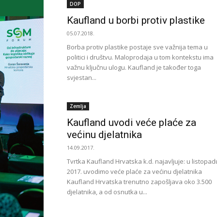
DOP
Kaufland u borbi protiv plastike
05.07.2018.
Borba protiv plastike postaje sve važnija tema u
politici i društvu. Maloprodaja u tom kontekstu ima
važnu ključnu ulogu. Kaufland je također toga
svjestan...
Zemlja
Kaufland uvodi veće plaće za
većinu djelatnika
14.09.2017.
Tvrtka Kaufland Hrvatska k.d. najavljuje: u listopad
2017. uvodimo veće plaće za većinu djelatnika
Kaufland Hrvatska trenutno zapošljava oko 3.500
djelatnika, a od osnutka u...