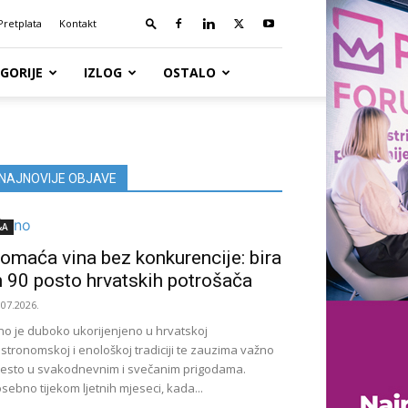
Pretplata
Kontakt
GORIJE
IZLOG
OSTALO
NAJNOVIJE OBJAVE
&A
omaća vina bez konkurencije: bira
h 90 posto hrvatskih potrošača
.07.2026.
no je duboko ukorijenjeno u hrvatskoj
stronomskoj i enološkoj tradiciji te zauzima važno
esto u svakodnevnim i svečanim prigodama.
sebno tijekom ljetnih mjeseci, kada...