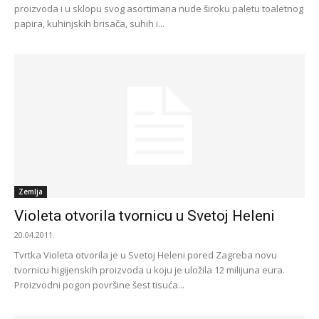
proizvoda i u sklopu svog asortimana nude široku paletu toaletnog
papira, kuhinjskih brisača, suhih i...
Zemlja
Violeta otvorila tvornicu u Svetoj Heleni
20.04.2011.
Tvrtka Violeta otvorila je u Svetoj Heleni pored Zagreba novu
tvornicu higijenskih proizvoda u koju je uložila 12 milijuna eura.
Proizvodni pogon površine šest tisuća...