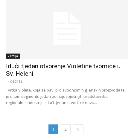
Zemlja
Idući tjedan otvorenje Violetine tvornice u
Sv. Heleni
14.04.2011.
Tvrtka Violeta, koja se bavi proizvodnjom higijenskih proizvoda te
je u tom segmentu jedan od najuspješnijih predstavnika
regionalne industrije, idući tjedan otvorit će novu...
1
2