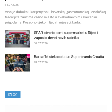
31.07.2026.
Vino je duboko ukorijenjeno u hrvatskoj gastronomskoj i enološkoj
tradiciji te zauzima važno mjesto u svakodnevnim i svečanim
prigodama. Posebno tijekom ljetnih mjeseci, kada...
SPAR otvorio osmi supermarket u Rijeci i
zaposlio devet novih radnika
30.07.2026.
Barcaffè stekao status Superbrands Croatia
28.07.2026.
IZLOG