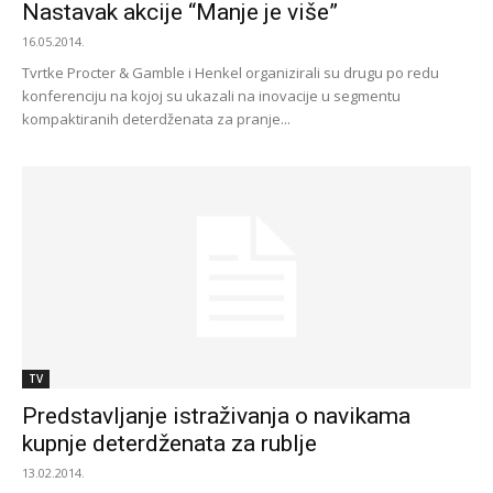
Nastavak akcije “Manje je više”
16.05.2014.
Tvrtke Procter & Gamble i Henkel organizirali su drugu po redu
konferenciju na kojoj su ukazali na inovacije u segmentu
kompaktiranih deterdženata za pranje...
TV
Predstavljanje istraživanja o navikama
kupnje deterdženata za rublje
13.02.2014.