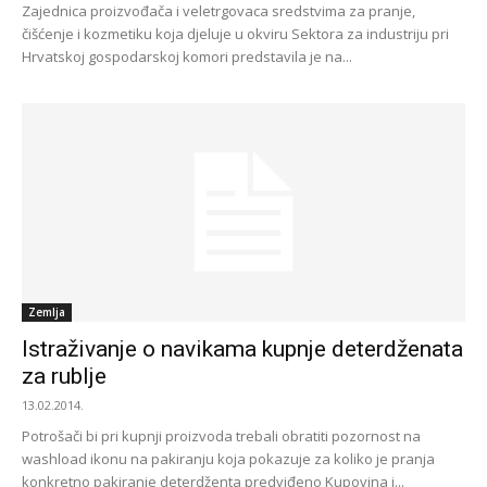
Zajednica proizvođača i veletrgovaca sredstvima za pranje,
čišćenje i kozmetiku koja djeluje u okviru Sektora za industriju pri
Hrvatskoj gospodarskoj komori predstavila je na...
Zemlja
Istraživanje o navikama kupnje deterdženata
za rublje
13.02.2014.
Potrošači bi pri kupnji proizvoda trebali obratiti pozornost na
washload ikonu na pakiranju koja pokazuje za koliko je pranja
konkretno pakiranje deterdženta predviđeno Kupovina i...