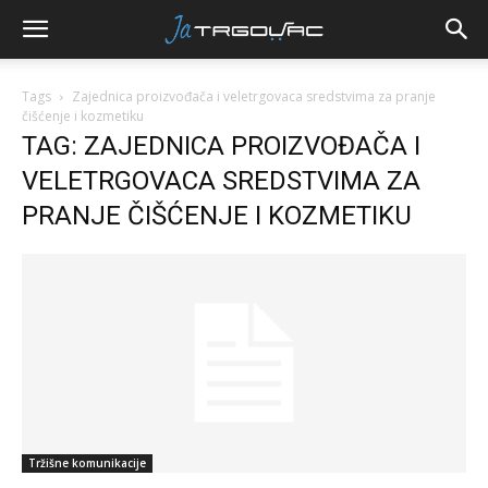
Tags
Zajednica proizvođača i veletrgovaca sredstvima za pranje
čišćenje i kozmetiku
TAG: ZAJEDNICA PROIZVOĐAČA I
VELETRGOVACA SREDSTVIMA ZA
PRANJE ČIŠĆENJE I KOZMETIKU
Tržišne komunikacije