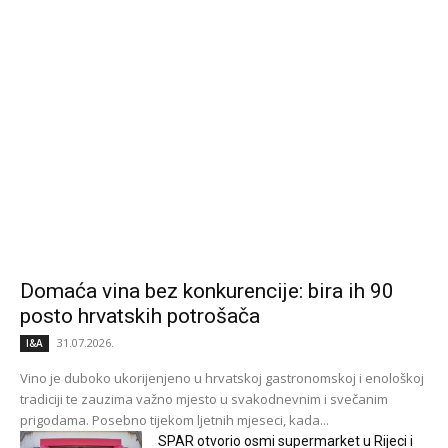
Domaća vina bez konkurencije: bira ih 90
posto hrvatskih potrošača
31.07.2026.
I&A
Vino je duboko ukorijenjeno u hrvatskoj gastronomskoj i enološkoj
tradiciji te zauzima važno mjesto u svakodnevnim i svečanim
prigodama. Posebno tijekom ljetnih mjeseci, kada...
SPAR otvorio osmi supermarket u Rijeci i