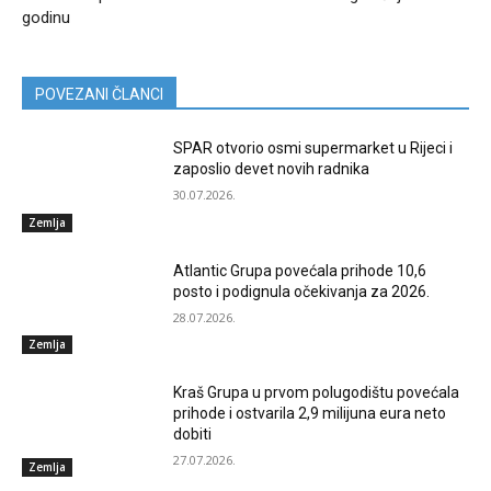
godinu
POVEZANI ČLANCI
SPAR otvorio osmi supermarket u Rijeci i
zaposlio devet novih radnika
30.07.2026.
Zemlja
Atlantic Grupa povećala prihode 10,6
posto i podignula očekivanja za 2026.
28.07.2026.
Zemlja
Kraš Grupa u prvom polugodištu povećala
prihode i ostvarila 2,9 milijuna eura neto
dobiti
27.07.2026.
Zemlja