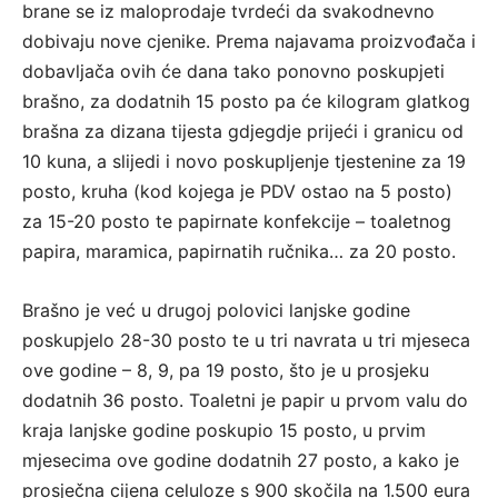
brane se iz maloprodaje tvrdeći da svakodnevno
dobivaju nove cjenike. Prema najavama proizvođača i
dobavljača ovih će dana tako ponovno poskupjeti
brašno, za dodatnih 15 posto pa će kilogram glatkog
brašna za dizana tijesta gdjegdje prijeći i granicu od
10 kuna, a slijedi i novo poskupljenje tjestenine za 19
posto, kruha (kod kojega je PDV ostao na 5 posto)
za 15-20 posto te papirnate konfekcije – toaletnog
papira, maramica, papirnatih ručnika… za 20 posto.
Brašno je već u drugoj polovici lanjske godine
poskupjelo 28-30 posto te u tri navrata u tri mjeseca
ove godine – 8, 9, pa 19 posto, što je u prosjeku
dodatnih 36 posto. Toaletni je papir u prvom valu do
kraja lanjske godine poskupio 15 posto, u prvim
mjesecima ove godine dodatnih 27 posto, a kako je
prosječna cijena celuloze s 900 skočila na 1.500 eura