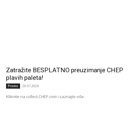
Zatražite BESPLATNO preuzimanje CHEP
plavih paleta!
20.07.2026.
Promo
Kliknite na collect.CHEP.com i saznajte više.