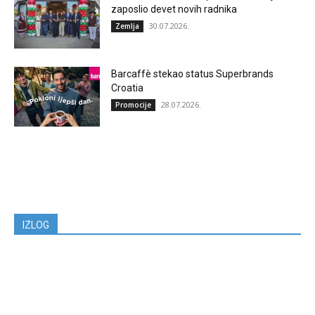
zaposlio devet novih radnika
30.07.2026.
Zemlja
Barcaffè stekao status Superbrands
Croatia
28.07.2026.
Promocije
IZLOG