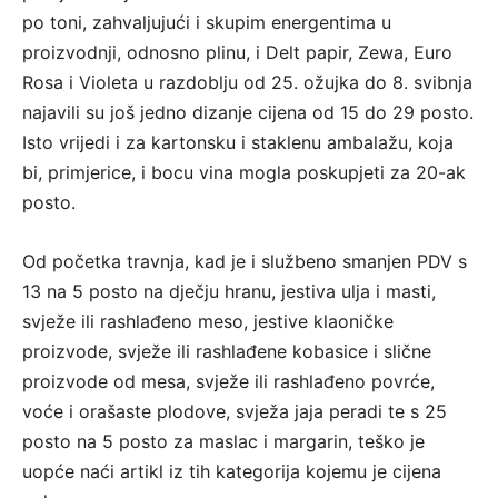
po toni, zahvaljujući i skupim energentima u
proizvodnji, odnosno plinu, i Delt papir, Zewa, Euro
Rosa i Violeta u razdoblju od 25. ožujka do 8. svibnja
najavili su još jedno dizanje cijena od 15 do 29 posto.
Isto vrijedi i za kartonsku i staklenu ambalažu, koja
bi, primjerice, i bocu vina mogla poskupjeti za 20-ak
posto.
Od početka travnja, kad je i službeno smanjen PDV s
13 na 5 posto na dječju hranu, jestiva ulja i masti,
svježe ili rashlađeno meso, jestive klaoničke
proizvode, svježe ili rashlađene kobasice i slične
proizvode od mesa, svježe ili rashlađeno povrće,
voće i orašaste plodove, svježa jaja peradi te s 25
posto na 5 posto za maslac i margarin, teško je
uopće naći artikl iz tih kategorija kojemu je cijena