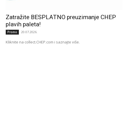
Zatražite BESPLATNO preuzimanje CHEP
plavih paleta!
20.07.2026.
Promo
Kliknite na collect.CHEP.com i saznajte više.