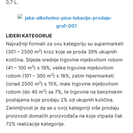
0,7 L.
LIDERI KATEGORIJE
Najvažniji formati za ovu kategoriju su supermarketi
2
(301 – 2500 m
) kroz koje se proda 39% ukupnih
količina. Slijede srednje trgovine mješovitom robom
2
(41 – 100 m
) s 19%, velike trgovine mješovitom
2
robom (101 – 300 m
) s 18%, zatim hipermarketi
2
(iznad 2500 m
) s 15%, male trgovine mješovitom
2
robom (do 40 m
) sa 7%, te trgovine na benzinskim
postajama koje prodaju 2% od ukupnih količina.
Zanimljivost je da se u ovoj kategoriji više prodaju
proizvodi domaćih proizvođača na koje otpada čak
72% realizacije kategorije.