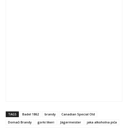
TAGS
Badel 1862
brandy
Canadian Special Old
Domaći Brandy
gorki likeri
Jägermeister
jaka alkoholna pića