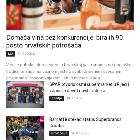
Domaća vina bez konkurencije: bira ih 90
posto hrvatskih potrošača
31.07.2026.
I&A
Vino je duboko ukorijenjeno u hrvatskoj gastronomskoj i enološkoj
tradiciji te zauzima važno mjesto u svakodnevnim i svečanim
prigodama. Posebno tijekom ljetnih mjeseci, kada...
SPAR otvorio osmi supermarket u Rijeci i
zaposlio devet novih radnika
30.07.2026.
Zemlja
Barcaffè stekao status Superbrands
Croatia
28.07.2026.
Promocije