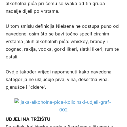
alkoholna pića pri čemu se svaka od tih grupa
nadalje dijeli po vrstama.
U tom smislu definicija Nielsena ne odstupa puno od
navedene, osim što se bavi točno specificiranim
vrstama jakih alkoholnih pića: whiskey, brandy i
cognac, rakija, vodka, gorki likeri, slatki likeri, rum te
ostali.
Ovdje također vrijedi napomenuti kako navedena
kategorija ne uključuje piva, vina, desertna vina,
pjenušce i “cidere”.
UDJELI NA TRŽIŠTU
Po udjelu količinske prodaje (izražene u litrama) u