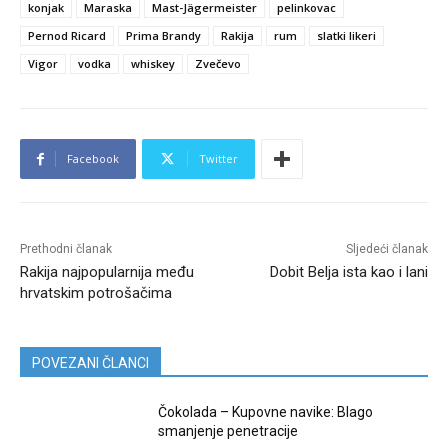
konjak
Maraska
Mast-Jägermeister
pelinkovac
Pernod Ricard
Prima Brandy
Rakija
rum
slatki likeri
Vigor
vodka
whiskey
Zvečevo
Facebook
Twitter
Prethodni članak
Sljedeći članak
Rakija najpopularnija među
Dobit Belja ista kao i lani
hrvatskim potrošačima
POVEZANI ČLANCI
Čokolada – Kupovne navike: Blago
smanjenje penetracije