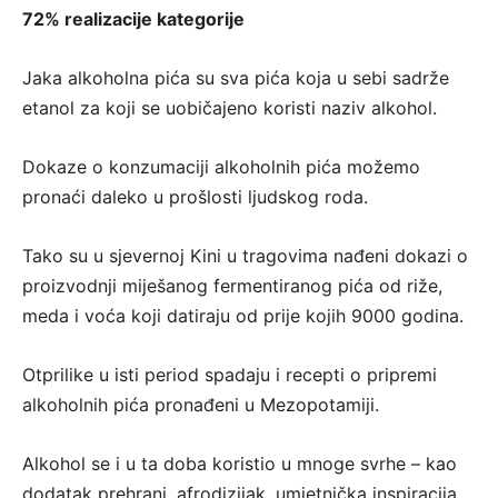
72% realizacije kategorije
Jaka alkoholna pića su sva pića koja u sebi sadrže
etanol za koji se uobičajeno koristi naziv alkohol.
Dokaze o konzumaciji alkoholnih pića možemo
pronaći daleko u prošlosti ljudskog roda.
Tako su u sjevernoj Kini u tragovima nađeni dokazi o
proizvodnji miješanog fermentiranog pića od riže,
meda i voća koji datiraju od prije kojih 9000 godina.
Otprilike u isti period spadaju i recepti o pripremi
alkoholnih pića pronađeni u Mezopotamiji.
Alkohol se i u ta doba koristio u mnoge svrhe – kao
dodatak prehrani, afrodizijak, umjetnička inspiracija,