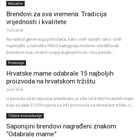
Aktualno
Brendovi za sva vremena: Tradicija
vrijednosti i kvalitete
15.05.2018.
Na radost generacija potrošača, kako onih starijih, tako i onih
najmlađih, u nekoliko FMCG kategorija možemo identificirati
brendove koji, unatoč svojoj dugovječnosti, nisu postali...
Promocije
Hrvatske mame odabrale 15 najboljih
proizvoda na hrvatskom tržištu
26.01.2018.
U periodu od tri mjeseca anketirano je više od 8.000 hrvatskih majki
koje su dale 57.079 ocjena za 347 proizvoda na domaćem tržištu U...
Tržišne komunikacije
Saponijini brendovi nagrađeni znakom
“Odabrale mame”