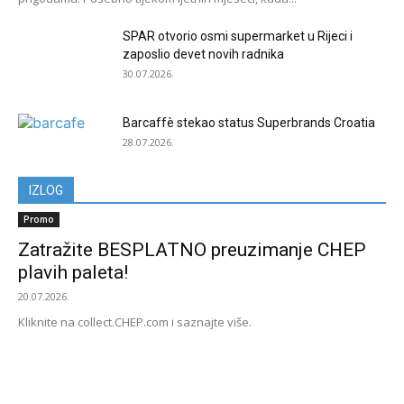
SPAR otvorio osmi supermarket u Rijeci i
zaposlio devet novih radnika
30.07.2026.
Barcaffè stekao status Superbrands Croatia
28.07.2026.
IZLOG
Promo
Zatražite BESPLATNO preuzimanje CHEP
plavih paleta!
20.07.2026.
Kliknite na collect.CHEP.com i saznajte više.