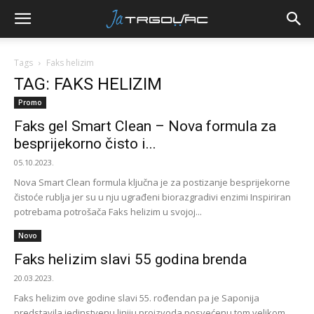
Tags
Faks helizim
TAG: FAKS HELIZIM
Promo
Faks gel Smart Clean – Nova formula za
besprijekorno čisto i...
05.10.2023.
Nova Smart Clean formula ključna je za postizanje besprijekorne
čistoće rublja jer su u nju ugrađeni biorazgradivi enzimi Inspiriran
potrebama potrošača Faks helizim u svojoj...
Novo
Faks helizim slavi 55 godina brenda
20.03.2023.
Faks helizim ove godine slavi 55. rođendan pa je Saponija
predstavila jedinstvenu liniju proizvoda posvećenu tom velikom