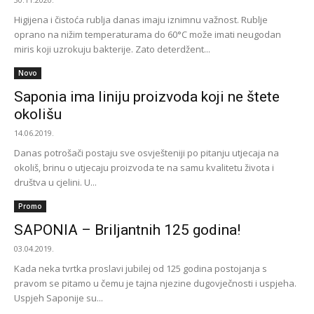
Higijena i čistoća rublja danas imaju iznimnu važnost. Rublje
oprano na nižim temperaturama do 60°C može imati neugodan
miris koji uzrokuju bakterije. Zato deterdžent...
Novo
Saponia ima liniju proizvoda koji ne štete
okolišu
14.06.2019.
Danas potrošači postaju sve osvješteniji po pitanju utjecaja na
okoliš, brinu o utjecaju proizvoda te na samu kvalitetu života i
društva u cjelini. U...
Promo
SAPONIA – Briljantnih 125 godina!
03.04.2019.
Kada neka tvrtka proslavi jubilej od 125 godina postojanja s
pravom se pitamo u čemu je tajna njezine dugovječnosti i uspjeha.
Uspjeh Saponije su...