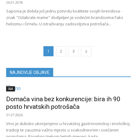
26.01.2018.
Saponia je dobila još jednu potvrdu kvalitete svojih brendova -
znak "Odabrale mame" dodijeljen je vodećim brandovima Faks
helizimu i Ornelu. U istraživanju zadovoljstva potrošača...
1
2
3
NAJNOVIJE OBJAVE
I&A
Domaća vina bez konkurencije: bira ih 90
posto hrvatskih potrošača
31.07.2026.
Vino je duboko ukorijenjeno u hrvatskoj gastronomskoj i enološkoj
tradiciji te zauzima važno mjesto u svakodnevnim i svečanim
prigodama. Posebno tijekom ljetnih mjeseci, kada...