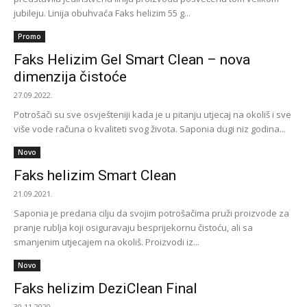
jubileju. Linija obuhvaća Faks helizim 55 g...
Promo
Faks Helizim Gel Smart Clean – nova
dimenzija čistoće
27.09.2022.
Potrošači su sve osvješteniji kada je u pitanju utjecaj na okoliš i sve
više vode računa o kvaliteti svog života. Saponia dugi niz godina...
Novo
Faks helizim Smart Clean
21.09.2021.
Saponia je predana cilju da svojim potrošačima pruži proizvode za
pranje rublja koji osiguravaju besprijekornu čistoću, ali sa
smanjenim utjecajem na okoliš. Proizvodi iz...
Novo
Faks helizim DeziClean Final
30.11.2020.