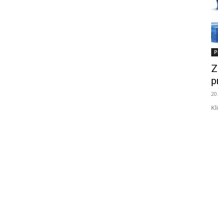
P
Z
p
20
Kl