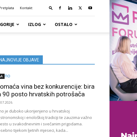
Pretplata
Kontakt
GORIJE
IZLOG
OSTALO
NAJNOVIJE OBJAVE
&A
omaća vina bez konkurencije: bira
h 90 posto hrvatskih potrošača
.07.2026.
no je duboko ukorijenjeno u hrvatskoj
stronomskoj i enološkoj tradiciji te zauzima važno
esto u svakodnevnim i svečanim prigodama.
sebno tijekom ljetnih mjeseci, kada...