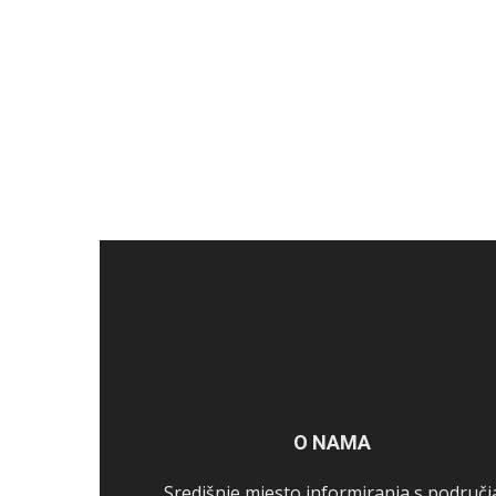
O NAMA
Središnje mjesto informiranja s područj