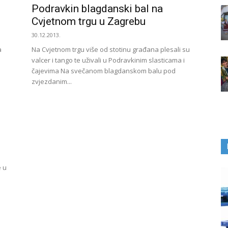
Podravkin blagdanski bal na
Cvjetnom trgu u Zagrebu
30.12.2013.
a
Na Cvjetnom trgu više od stotinu građana plesali su
valcer i tango te uživali u Podravkinim slasticama i
čajevima Na svečanom blagdanskom balu pod
zvjezdanim...
e u