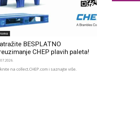
romo
atražite BESPLATNO
reuzimanje CHEP plavih paleta!
.07.2026.
iknite na collect.CHEP.com i saznajte više.