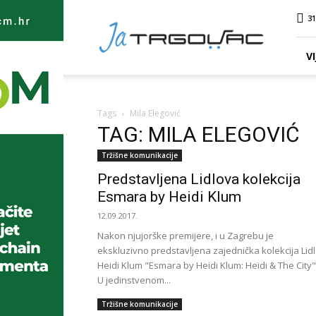
Ja
31
TRGOVAC
VI
Tags
Mila Elegović
TAG: MILA ELEGOVIĆ
Tržišne komunikacije
Predstavljena Lidlova kolekcija
Esmara by Heidi Klum
12.09.2017.
Nakon njujorške premijere, i u Zagrebu je
ekskluzivno predstavljena zajednička kolekcija Lidl
Heidi Klum "Esmara by Heidi Klum: Heidi & The City"
U jedinstvenom...
Tržišne komunikacije