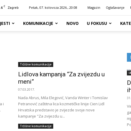
C
.6
Petak, 07. kolovoza 2026., 20:08
Magazin
Oglašavanje
Zagreb
JESTI
KOMUNIKACIJE
NOVO
U FOKUSU
KATE
Tržišne komunikacije
Lidlova kampanja “Za zvijezdu u
I
meni”
D
i
07.03.2017.
Nada Abrus, Mila Elegović, Vanda Winter i Tomislav
31
a i
Petranović zaštitna lica kozmetičke linije Cien Lidl
Vi
.
Hrvatska predstavio je zvijezde svoje nove
ga
kampanje "Za zvijezdu u...
mj
Po
Tržišne komunikacije