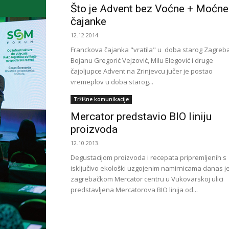
Što je Advent bez Voćne + Moćne
čajanke
12.12.2014.
Franckova čajanka "vratila" u doba starog Zagreb
Bojanu Gregorić Vejzović, Milu Elegović i druge
čajoljupce Advent na Zrinjevcu jučer je postao
vremeplov u doba starog...
Tržišne komunikacije
Mercator predstavio BIO liniju
proizvoda
12.10.2013.
Degustacijom proizvoda i recepata pripremljenih s
isključivo ekološki uzgojenim namirnicama danas j
zagrebačkom Mercator centru u Vukovarskoj ulici
predstavljena Mercatorova BIO linija od...