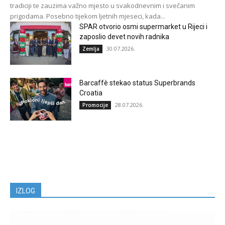
tradiciji te zauzima važno mjesto u svakodnevnim i svečanim
prigodama. Posebno tijekom ljetnih mjeseci, kada...
SPAR otvorio osmi supermarket u Rijeci i
zaposlio devet novih radnika
30.07.2026.
Zemlja
Barcaffè stekao status Superbrands
Croatia
28.07.2026.
Promocije
IZLOG