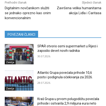
Prethodni članak
Sljedeći članak
Digitalnim novčanikom služiti
Završena velika humanitarna
se jednako oprezno kao onim
akcija Lidla i Caritasa
konvencionalnim
POVEZANI ČLANCI
SPAR otvorio osmi supermarket u Rijeci i
zaposlio devet novih radnika
30.07.2026.
Zemlja
Atlantic Grupa povećala prihode 10,6
posto i podignula očekivanja za 2026.
28.07.2026.
Zemlja
Kraš Grupa u prvom polugodištu povećala
prihode i ostvarila 2,9 milijuna eura neto