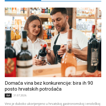
Domaća vina bez konkurencije: bira ih 90
posto hrvatskih potrošača
31.07.2026.
I&A
Vino je duboko ukorijenjeno u hrvatskoj gastronomskoj i enološkoj