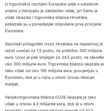
U trgovinskoj razmjeni Europske unije s ostatkom
svijeta u listopadu je zabilježen višak, pri čemu je
višak iskazala i trgovinska bilanca Hrvatske,
pokazale su u ponedjeljak objavljene prve procjene
Eurostata.
Sezonski prilagođen izvoz Hrvatske na mjesečnoj je
razini uvećan za 1,5 posto, na približno 300 milijuna
eura. Uvoz je pak smanjen za 34,5 posto, na također
oko 300 milijuna eura. Trgovinska bilanca iskazala je
tako višak od oko 100 milijuna eura, procjenjuju u
Eurostatu, dok je u rujnu u istom iznosu iskazan
manjak.
Vanjskotrgovinska bilanca EU28 iskazala je tako
višak u iznosu 4,3 milijarde eura, dok je u istom
razdoblju godine ranije iskazan manjak od 10,2