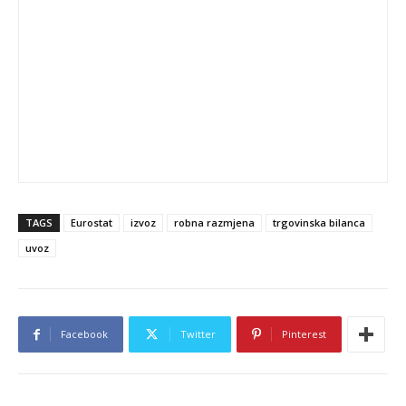
TAGS
Eurostat
izvoz
robna razmjena
trgovinska bilanca
uvoz
Facebook
Twitter
Pinterest