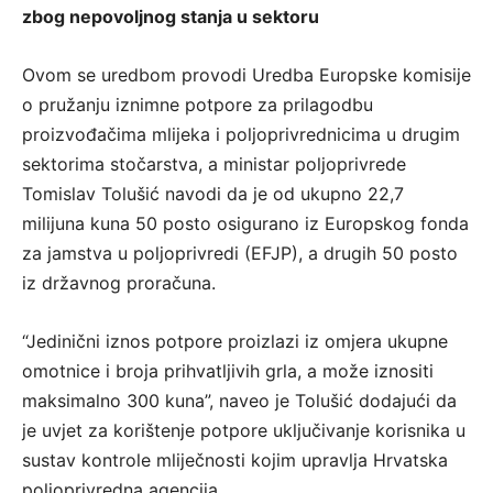
zbog nepovoljnog stanja u sektoru
Ovom se uredbom provodi Uredba Europske komisije
o pružanju iznimne potpore za prilagodbu
proizvođačima mlijeka i poljoprivrednicima u drugim
sektorima stočarstva, a ministar poljoprivrede
Tomislav Tolušić navodi da je od ukupno 22,7
milijuna kuna 50 posto osigurano iz Europskog fonda
za jamstva u poljoprivredi (EFJP), a drugih 50 posto
iz državnog proračuna.
“Jedinični iznos potpore proizlazi iz omjera ukupne
omotnice i broja prihvatljivih grla, a može iznositi
maksimalno 300 kuna”, naveo je Tolušić dodajući da
je uvjet za korištenje potpore uključivanje korisnika u
sustav kontrole mliječnosti kojim upravlja Hrvatska
poljoprivredna agencija.