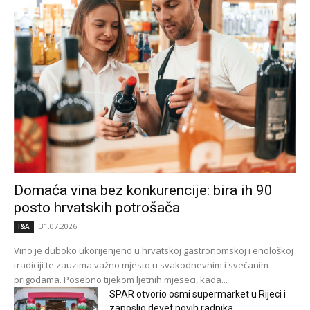
Domaća vina bez konkurencije: bira ih 90
posto hrvatskih potrošača
31.07.2026.
I&A
Vino je duboko ukorijenjeno u hrvatskoj gastronomskoj i enološkoj
tradiciji te zauzima važno mjesto u svakodnevnim i svečanim
prigodama. Posebno tijekom ljetnih mjeseci, kada...
SPAR otvorio osmi supermarket u Rijeci i
zaposlio devet novih radnika