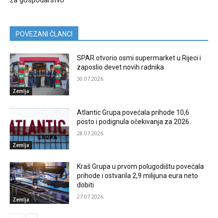
za gospodarstvo
POVEZANI ČLANCI
SPAR otvorio osmi supermarket u Rijeci i
zaposlio devet novih radnika
30.07.2026.
Zemlja
Atlantic Grupa povećala prihode 10,6
posto i podignula očekivanja za 2026.
28.07.2026.
Zemlja
Kraš Grupa u prvom polugodištu povećala
prihode i ostvarila 2,9 milijuna eura neto
dobiti
27.07.2026.
Zemlja