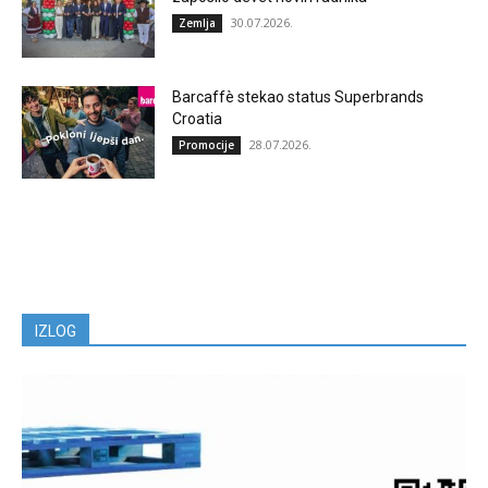
30.07.2026.
Zemlja
Barcaffè stekao status Superbrands
Croatia
28.07.2026.
Promocije
IZLOG