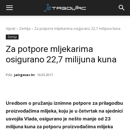
Vijesti
Zemlja
Za potpore mljekarima osigurano 22,7 milijuna kuna
Zemlja
Za potpore mljekarima
osigurano 22,7 milijuna kuna
Piše:
jatrgovac.hr
16.03.2017.
Uredbom o pružanju iznimne potpore za prilagodbu
proizvođačima mlijeka, koju je u četvrtak na sjednici
usvojila Vlada, osigurano je nešto manje od 23
milijuna kuna za potporu proizvođačima mlijeka