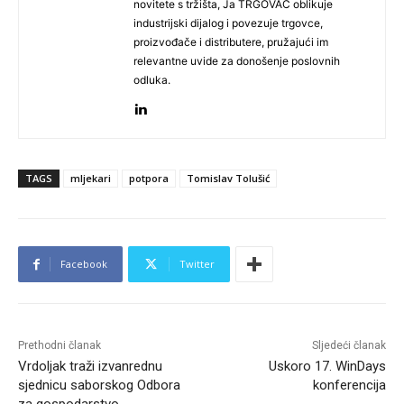
novitete s tržišta, Ja TRGOVAC oblikuje
industrijski dijalog i povezuje trgovce,
proizvođače i distributere, pružajući im
relevantne uvide za donošenje poslovnih
odluka.
TAGS
mljekari
potpora
Tomislav Tolušić
Facebook
Twitter
Prethodni članak
Sljedeći članak
Vrdoljak traži izvanrednu
Uskoro 17. WinDays
sjednicu saborskog Odbora
konferencija