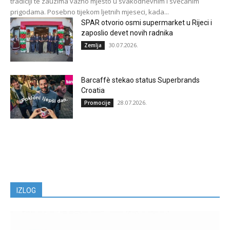
tradiciji te zauzima važno mjesto u svakodnevnim i svečanim
prigodama. Posebno tijekom ljetnih mjeseci, kada...
SPAR otvorio osmi supermarket u Rijeci i
zaposlio devet novih radnika
30.07.2026.
Zemlja
Barcaffè stekao status Superbrands
Croatia
28.07.2026.
Promocije
IZLOG