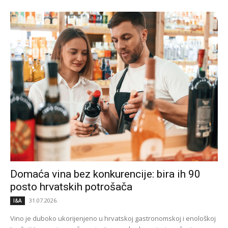
Domaća vina bez konkurencije: bira ih 90
posto hrvatskih potrošača
31.07.2026.
I&A
Vino je duboko ukorijenjeno u hrvatskoj gastronomskoj i enološkoj