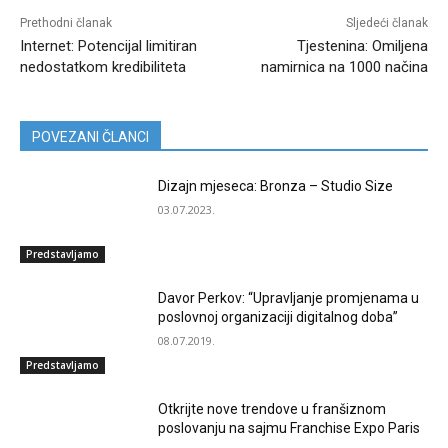
Prethodni članak
Sljedeći članak
Internet: Potencijal limitiran
Tjestenina: Omiljena
nedostatkom kredibiliteta
namirnica na 1000 načina
POVEZANI ČLANCI
Dizajn mjeseca: Bronza – Studio Size
03.07.2023.
Predstavljamo
Davor Perkov: “Upravljanje promjenama u
poslovnoj organizaciji digitalnog doba”
08.07.2019.
Predstavljamo
Otkrijte nove trendove u franšiznom
poslovanju na sajmu Franchise Expo Paris