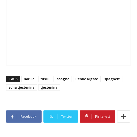
TAGS
Barilla
fusilli
lasagne
Penne Rigate
spaghetti
suha tjestenina
tjestenina
Facebook
Twitter
Pinterest