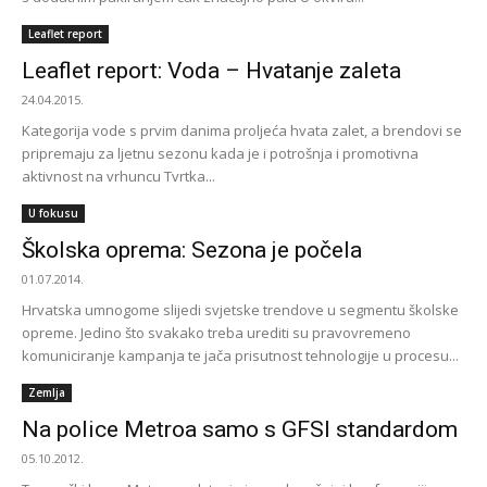
Leaflet report
Leaflet report: Voda – Hvatanje zaleta
24.04.2015.
Kategorija vode s prvim danima proljeća hvata zalet, a brendovi se
pripremaju za ljetnu sezonu kada je i potrošnja i promotivna
aktivnost na vrhuncu Tvrtka...
U fokusu
Školska oprema: Sezona je počela
01.07.2014.
Hrvatska umnogome slijedi svjetske trendove u segmentu školske
opreme. Jedino što svakako treba urediti su pravovremeno
komuniciranje kampanja te jača prisutnost tehnologije u procesu...
Zemlja
Na police Metroa samo s GFSI standardom
05.10.2012.