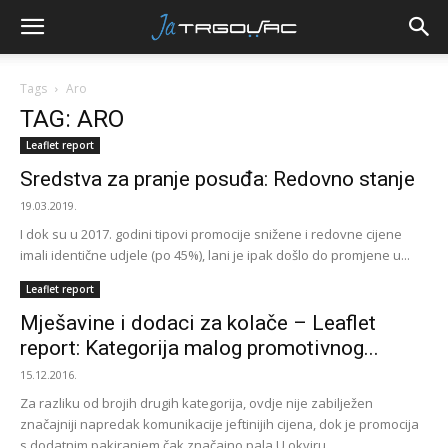
Tags
Aro
TAG: ARO
Leaflet report
Sredstva za pranje posuđa: Redovno stanje
19.03.2019.
I dok su u 2017. godini tipovi promocije snižene i redovne cijene
imali identične udjele (po 45%), lani je ipak došlo do promjene u...
Leaflet report
Mješavine i dodaci za kolače – Leaflet
report: Kategorija malog promotivnog...
15.12.2016.
Za razliku od brojih drugih kategorija, ovdje nije zabilježen
značajniji napredak komunikacije jeftinijih cijena, dok je promocija
s dodatnim pakiranjem čak značajno pala U okviru...