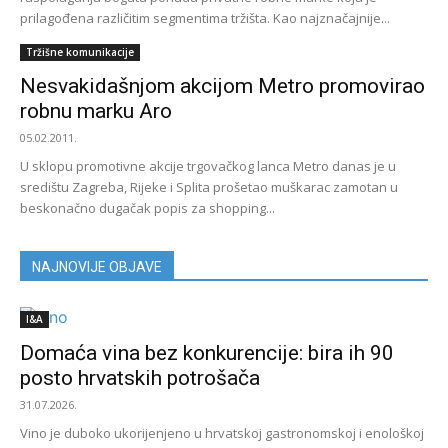
prilagođena različitim segmentima tržišta. Kao najznačajnije...
Tržišne komunikacije
Nesvakidašnjom akcijom Metro promovirao
robnu marku Aro
05.02.2011.
U sklopu promotivne akcije trgovačkog lanca Metro danas je u
središtu Zagreba, Rijeke i Splita prošetao muškarac zamotan u
beskonačno dugačak popis za shopping...
NAJNOVIJE OBJAVE
I&A
Domaća vina bez konkurencije: bira ih 90
posto hrvatskih potrošača
31.07.2026.
Vino je duboko ukorijenjeno u hrvatskoj gastronomskoj i enološkoj