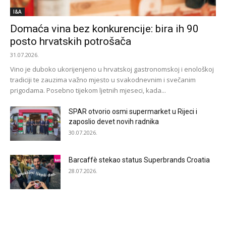
I&A
Domaća vina bez konkurencije: bira ih 90
posto hrvatskih potrošača
31.07.2026.
Vino je duboko ukorijenjeno u hrvatskoj gastronomskoj i enološkoj
tradiciji te zauzima važno mjesto u svakodnevnim i svečanim
prigodama. Posebno tijekom ljetnih mjeseci, kada...
SPAR otvorio osmi supermarket u Rijeci i
zaposlio devet novih radnika
30.07.2026.
Barcaffè stekao status Superbrands Croatia
28.07.2026.