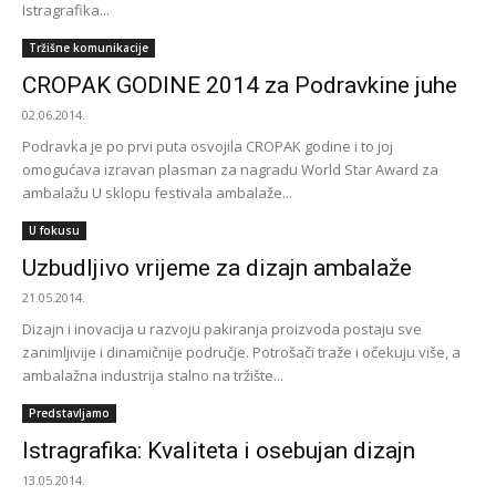
Istragrafika...
Tržišne komunikacije
CROPAK GODINE 2014 za Podravkine juhe
02.06.2014.
Podravka je po prvi puta osvojila CROPAK godine i to joj
omogućava izravan plasman za nagradu World Star Award za
ambalažu U sklopu festivala ambalaže...
U fokusu
Uzbudljivo vrijeme za dizajn ambalaže
21.05.2014.
Dizajn i inovacija u razvoju pakiranja proizvoda postaju sve
zanimljivije i dinamičnije područje. Potrošači traže i očekuju više, a
ambalažna industrija stalno na tržište...
Predstavljamo
Istragrafika: Kvaliteta i osebujan dizajn
13.05.2014.