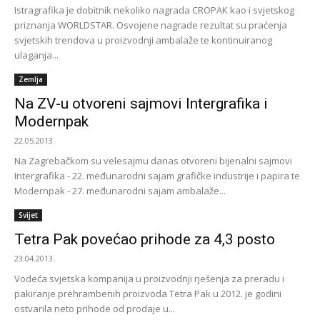
Istragrafika je dobitnik nekoliko nagrada CROPAK kao i svjetskog
priznanja WORLDSTAR. Osvojene nagrade rezultat su praćenja
svjetskih trendova u proizvodnji ambalaže te kontinuiranog
ulaganja...
Zemlja
Na ZV-u otvoreni sajmovi Intergrafika i
Modernpak
22.05.2013.
Na Zagrebačkom su velesajmu danas otvoreni bijenalni sajmovi
Intergrafika - 22. međunarodni sajam grafičke industrije i papira te
Modernpak - 27. međunarodni sajam ambalaže...
Svijet
Tetra Pak povećao prihode za 4,3 posto
23.04.2013.
Vodeća svjetska kompanija u proizvodnji rješenja za preradu i
pakiranje prehrambenih proizvoda Tetra Pak u 2012. je godini
ostvarila neto prihode od prodaje u...