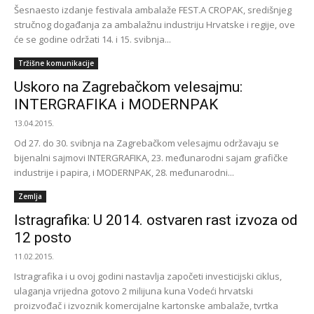
Šesnaesto izdanje festivala ambalaže FEST.A CROPAK, središnjeg
stručnog događanja za ambalažnu industriju Hrvatske i regije, ove
će se godine održati 14. i 15. svibnja...
Tržišne komunikacije
Uskoro na Zagrebačkom velesajmu:
INTERGRAFIKA i MODERNPAK
13.04.2015.
Od 27. do 30. svibnja na Zagrebačkom velesajmu održavaju se
bijenalni sajmovi INTERGRAFIKA, 23. međunarodni sajam grafičke
industrije i papira, i MODERNPAK, 28. međunarodni...
Zemlja
Istragrafika: U 2014. ostvaren rast izvoza od
12 posto
11.02.2015.
Istragrafika i u ovoj godini nastavlja započeti investicijski ciklus,
ulaganja vrijedna gotovo 2 milijuna kuna Vodeći hrvatski
proizvođač i izvoznik komercijalne kartonske ambalaže, tvrtka